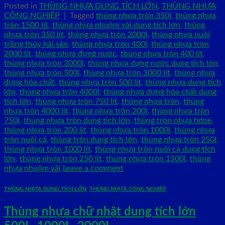
Posted in
THÙNG NHỰA DUNG TÍCH LỚN
,
THÙNG NHỰA
CÔNG NGHIỆP
|
Tagged
thùng nhựa tròn 350l
,
thùng nhựa
tròn 1500 lít
,
thùng nhựa nhuộm vải dung tích lớn
,
thùng
nhựa tròn 350 lít
,
thùng nhựa tròn 2000l
,
thùng nhựa nuôi
trồng thủy hải sản
,
thùng nhựa tròn 400l
,
thùng nhựa tròn
2000 lít
,
thùng nhựa đựng nước
,
thùng nhựa tròn 400 lít
,
thùng nhựa tròn 3000l
,
thùng nhựa dựng nước dung tích lớn
,
thùng nhựa tròn 500l
,
thùng nhựa tròn 3000 lít
,
thùng nhựa
đựng hóa chất
,
thùng nhựa tròn 500 lít
,
thùng nhựa dung tích
lớn
,
thùng nhựa tròn 4000l
,
thùng nhựa dựng hóa chất dung
tích lớn
,
thùng nhựa tròn 750 lít
,
thùng nhựa tròn
,
thùng
nhựa tròn 4000 lít
,
thùng nhựa tròn 200l
,
thùng nhựa tròn
750l
,
thùng nhựa tròn dung tích lớn
,
thùng tròn nhựa hdpe
,
thùng nhựa tròn 200 lít
,
thùng nhựa tròn 1000l
,
thùng nhựa
tròn nuôi cá
,
thùng tròn dung tích lớn
,
thùng nhựa tròn 250l
,
thùng nhựa tròn 1000 lít
,
thùng nhựa tròn nuôi cá dung tích
lớn
,
thùng nhựa tròn 250 lít
,
thùng nhựa tròn 1500l
,
thùng
nhựa nhuộm vải
Leave a comment
THÙNG NHỰA DUNG TÍCH LỚN
,
THÙNG NHỰA CÔNG NGHIỆP
Thùng nhựa chữ nhật dung tích lớn