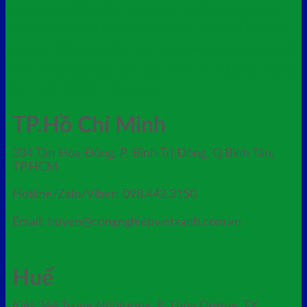
xe gom rác 660 lít 4 bánh xe nhựa hdpe
xe rác
xe thu gom rác 660l
nhựa hdpe 660 lít
xe thu
xả
gom rác hdpe 660l 4 bánh xe
xe đẩy hành lý inox mạ vàng
kho thùng rác nhựa 120 lít
xả kho thùng
rác nhựa 120 lít màu cam
TP.Hồ Chí Minh
334 Tân Hòa Đông, P. Bình Trị Đông, Q.Bình Tân,
TP.HCM
Hotline/Zalo/Viber: 098.442.3150
Email: huyen@congnghiepvietxanh.com.vn
Huế
Kiệt 344 Trưng Nữ Vương, P. Thủy Dương, TX.