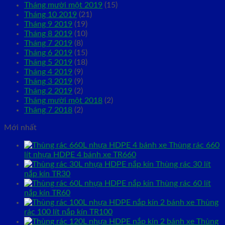
Tháng mười một 2019
(15)
Tháng 10 2019
(21)
Tháng 9 2019
(19)
Tháng 8 2019
(10)
Tháng 7 2019
(8)
Tháng 6 2019
(15)
Tháng 5 2019
(18)
Tháng 4 2019
(9)
Tháng 3 2019
(9)
Tháng 2 2019
(2)
Tháng mười một 2018
(2)
Tháng 7 2018
(2)
Mới nhất
Thùng rác 660
lít nhựa HDPE 4 bánh xe TR660
Thùng rác 30 lít
nắp kín TR30
Thùng rác 60 lít
nắp kín TR60
Thùng
rác 100 lít nắp kín TR100
Thùng