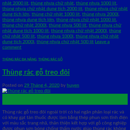
nhật 2000 lít
,
thùng nhựa chữ nhật
,
thùng nhựa 1000 lít
,
thùng nhựa chữ nhật dung tích 2000 lít
,
thùng nhựa chữ nhật
dung tích lớn
,
thùng chữ nhật 1000 lít
,
thùng nhựa 2000l
,
thùng nhựa dung tích lớn
,
thùng nhựa chữ nhật 1000 lít
,
thùng chữ nhật 2000l
,
thùng nhựa 500 lít
,
thùng nhựa chữ
nhật dung tích 1000 lít
,
thùng nhựa chữ nhật 2000l
,
thùng
chữ nhật 500 lít
,
thùng nhựa 1000l
,
thùng nhựa chữ nhật
dung tích 2000l
,
thùng nhựa chữ nhật 500 lít
Leave a
comment
THÙNG RÁC ĐA NĂNG
,
THÙNG RÁC GỖ
Thùng rác gỗ treo đôi
Posted on
29 Tháng 4, 2020
by
huyen
29
Th4
Thùng rác gỗ treo đôi ngoài trời có hai ngăn phân loại rác và
có khay gạt tàn thuốc được làm bằng thép phun sơn tĩnh điện
với màu sắc trang nhã, thân thiện kết hợp với gỗ công nghiệp
được phun sơn bóng chống thấm nước giúp thùng rác không