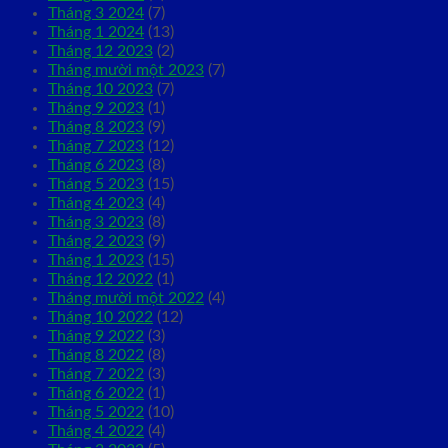
Tháng 3 2024
(7)
Tháng 1 2024
(13)
Tháng 12 2023
(2)
Tháng mười một 2023
(7)
Tháng 10 2023
(7)
Tháng 9 2023
(1)
Tháng 8 2023
(9)
Tháng 7 2023
(12)
Tháng 6 2023
(8)
Tháng 5 2023
(15)
Tháng 4 2023
(4)
Tháng 3 2023
(8)
Tháng 2 2023
(9)
Tháng 1 2023
(15)
Tháng 12 2022
(1)
Tháng mười một 2022
(4)
Tháng 10 2022
(12)
Tháng 9 2022
(3)
Tháng 8 2022
(8)
Tháng 7 2022
(3)
Tháng 6 2022
(1)
Tháng 5 2022
(10)
Tháng 4 2022
(4)