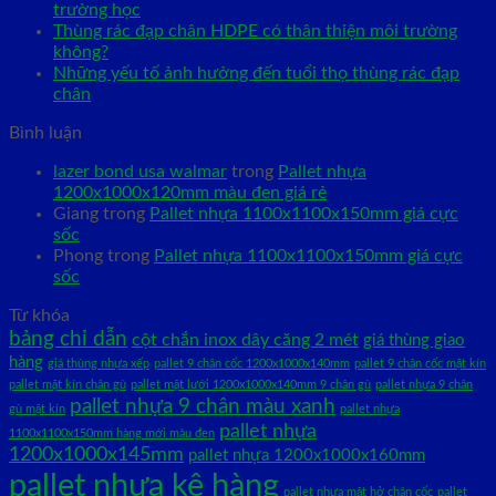
trường học
Thùng rác đạp chân HDPE có thân thiện môi trường
không?
Những yếu tố ảnh hưởng đến tuổi thọ thùng rác đạp
chân
Bình luận
lazer bond usa walmar
trong
Pallet nhựa
1200x1000x120mm màu đen giá rẻ
Giang
trong
Pallet nhựa 1100x1100x150mm giá cực
sốc
Phong
trong
Pallet nhựa 1100x1100x150mm giá cực
sốc
Từ khóa
bảng chỉ dẫn
cột chắn inox dây căng 2 mét
giá thùng giao
hàng
giá thùng nhựa xếp
pallet 9 chân cốc 1200x1000x140mm
pallet 9 chân cốc mặt kín
pallet mặt kín chân gù
pallet mặt lưới 1200x1000x140mm 9 chân gù
pallet nhựa 9 chân
pallet nhựa 9 chân màu xanh
gù mặt kín
pallet nhựa
pallet nhựa
1100x1100x150mm hàng mới màu đen
1200x1000x145mm
pallet nhựa 1200x1000x160mm
pallet nhựa kê hàng
pallet nhựa mặt hở chân cốc
pallet