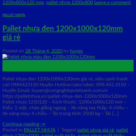
1200x800x120 mm
,
pallet nhựa 1200x800
Leave a comment
PALLET NHỰA
Pallet nhựa đen 1200x1000x120mm
giá rẻ
Posted on
28 Tháng 4, 2020
by
huyen
28
Th4
Pallet nhựa đen 1200x1000x120mm giá rẻ, siêu cạnh tranh
call 0984423150 Huyền Hotline/zalo/viber: 098.442.3150 –
Huyền Email: huyen@congnghiepvietxanh.com.vn
https://palletnhua.vn/pallet-nhua-den-1200x1000x120mm
Pallet nhựa 1210120 – Kích thước: 1200x1000x120 mm –
Kiểu: 1 mặt, chân giằng ngang – Xe nâng tay thấp: 4 chiều –
Xe nâng máy: 4 chiều – Tải trọng tĩnh: 2500 kg – Tải […]
Continue reading
→
Posted in
PALLET NHỰA
|
Tagged
pallet nhựa giá rẻ
,
pallet
nhựa 1200x1000
,
pallet xuất khẩu
,
pallet nhựa xuất khẩu
,