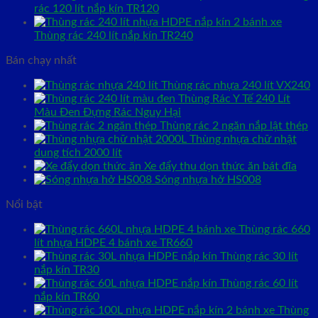
rác 120 lít nắp kín TR120
Thùng rác 240 lít nắp kín TR240
Bán chạy nhất
Thùng rác nhựa 240 lít VX240
Thùng Rác Y Tế 240 Lít
Màu Đen Đựng Rác Nguy Hại
Thùng rác 2 ngăn nắp lật thép
Thùng nhựa chữ nhật
dung tích 2000 lít
Xe đẩy thu dọn thức ăn bát đĩa
Sóng nhựa hở HS008
Nổi bật
Thùng rác 660
lít nhựa HDPE 4 bánh xe TR660
Thùng rác 30 lít
nắp kín TR30
Thùng rác 60 lít
nắp kín TR60
Thùng