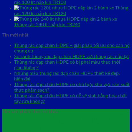
rác 100 lít nắp kín TR100
Thùng
rác 120 lít nắp kín TR120
Thùng rác 240 lít nắp kín TR240
Tin mới nhất
Thùng rác đạp chân HDPE – giải pháp tối ưu cho căn hộ
chung cư
So sánh thùng rác đạp chân HDPE với thùng rác nắp lật
Thùng rác đạp chân HDPE có bị phai màu theo thời
gian không?
Những mẫu thùng rác đạp chân HDPE thiết kế đẹp,
hiện đại
Thùng rác đạp chân HDPE có phù hợp khu vực sản xuất
thực phẩm sạch?
Thùng rác đạp chân HDPE có dễ vệ sinh bằng hóa chất
tẩy rửa không?
Tìm sản phẩm theo từ khóa
bảng chỉ dẫn
bảng chỉ dẫn bằng inox
đặt trong sảnh khách sạn
cabin bảo vệ nhựa