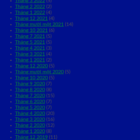
Tháng 3 2022
(5)
Tháng 2 2022
(2)
Tháng 1 2022
(4)
Tháng 12 2021
(4)
Tháng mười một 2021
(14)
Tháng 10 2021
(6)
Tháng 7 2021
(5)
Tháng 5 2021
(5)
Tháng 4 2021
(3)
Tháng 3 2021
(4)
Tháng 1 2021
(2)
Tháng 12 2020
(5)
Tháng mười một 2020
(5)
Tháng 10 2020
(5)
Tháng 9 2020
(7)
Tháng 8 2020
(8)
Tháng 7 2020
(15)
Tháng 6 2020
(7)
Tháng 5 2020
(7)
Tháng 4 2020
(20)
Tháng 3 2020
(16)
Tháng 2 2020
(12)
Tháng 1 2020
(8)
Tháng 12 2019
(11)