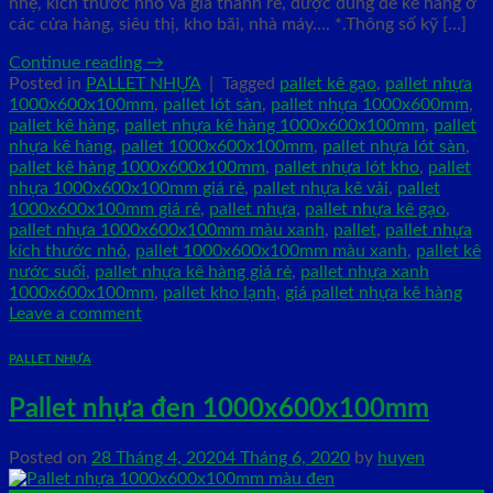
nhẹ, kích thước nhỏ và giá thành rẻ, được dùng để kê hàng ở
các cửa hàng, siêu thị, kho bãi, nhà máy…. *.Thông số kỹ […]
Continue reading
→
Posted in
PALLET NHỰA
|
Tagged
pallet kê gạo
,
pallet nhựa
1000x600x100mm
,
pallet lót sàn
,
pallet nhựa 1000x600mm
,
pallet kê hàng
,
pallet nhựa kê hàng 1000x600x100mm
,
pallet
nhựa kê hàng
,
pallet 1000x600x100mm
,
pallet nhựa lót sàn
,
pallet kê hàng 1000x600x100mm
,
pallet nhựa lót kho
,
pallet
nhựa 1000x600x100mm giá rẻ
,
pallet nhựa kê vải
,
pallet
1000x600x100mm giá rẻ
,
pallet nhựa
,
pallet nhựa kê gạo
,
pallet nhựa 1000x600x100mm màu xanh
,
pallet
,
pallet nhựa
kích thước nhỏ
,
pallet 1000x600x100mm màu xanh
,
pallet kê
nước suối
,
pallet nhựa kê hàng giá rẻ
,
pallet nhựa xanh
1000x600x100mm
,
pallet kho lạnh
,
giá pallet nhựa kê hàng
Leave a comment
PALLET NHỰA
Pallet nhựa đen 1000x600x100mm
Posted on
28 Tháng 4, 2020
4 Tháng 6, 2020
by
huyen