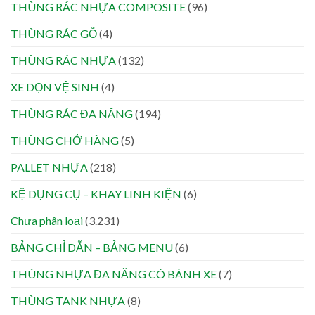
THÙNG RÁC NHỰA COMPOSITE
(96)
THÙNG RÁC GỖ
(4)
THÙNG RÁC NHỰA
(132)
XE DỌN VỆ SINH
(4)
THÙNG RÁC ĐA NĂNG
(194)
THÙNG CHỞ HÀNG
(5)
PALLET NHỰA
(218)
KỆ DỤNG CỤ – KHAY LINH KIỆN
(6)
Chưa phân loại
(3.231)
BẢNG CHỈ DẪN – BẢNG MENU
(6)
THÙNG NHỰA ĐA NĂNG CÓ BÁNH XE
(7)
THÙNG TANK NHỰA
(8)