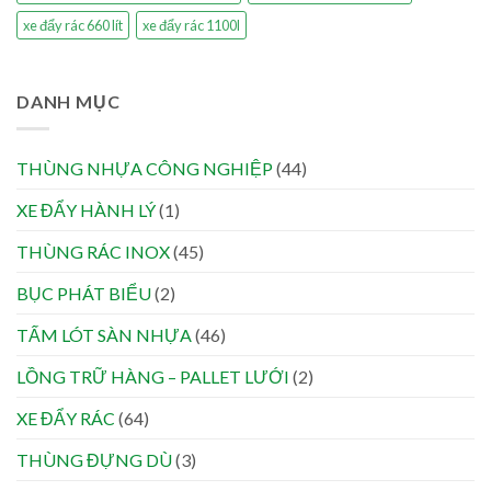
xe đẩy rác 660 lít
xe đẩy rác 1100l
DANH MỤC
THÙNG NHỰA CÔNG NGHIỆP
(44)
XE ĐẨY HÀNH LÝ
(1)
THÙNG RÁC INOX
(45)
BỤC PHÁT BIỂU
(2)
TẤM LÓT SÀN NHỰA
(46)
LỒNG TRỮ HÀNG – PALLET LƯỚI
(2)
XE ĐẨY RÁC
(64)
THÙNG ĐỰNG DÙ
(3)