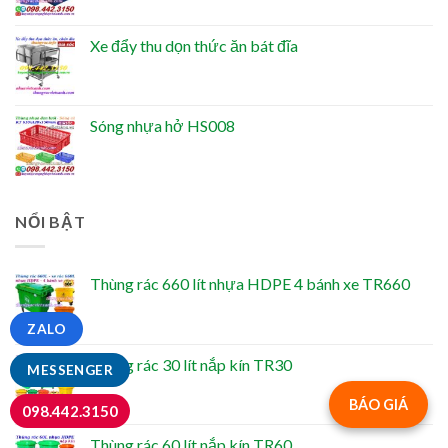
Xe đẩy thu dọn thức ăn bát đĩa
Sóng nhựa hở HS008
NỔI BẬT
Thùng rác 660 lít nhựa HDPE 4 bánh xe TR660
ZALO
Thùng rác 30 lít nắp kín TR30
MESSENGER
BÁO GIÁ
098.442.3150
Thùng rác 60 lít nắp kín TR60