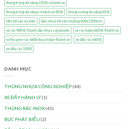
thùng trong đa năng 220 lít có bánh xe
thùng trong đa năng có bánh xe 80 lít
thùng vuông đa năng 60 lít
tấm lót sàn sự kiện
tấm nhựa lót sàn chuồng 600x1200mm
xe rác 480 lít 3 bánh đặc nhựa composite
xe rác hdpe 660 lít 4 bánh xe
xe thu gom rác 660l nhựa hdpe 4 bánh xe
xe đẩy rác 660 lít
xe đẩy rác 1000l
DANH MỤC
THÙNG NHỰA CÔNG NGHIỆP
(44)
XE ĐẨY HÀNH LÝ
(1)
THÙNG RÁC INOX
(45)
BỤC PHÁT BIỂU
(2)