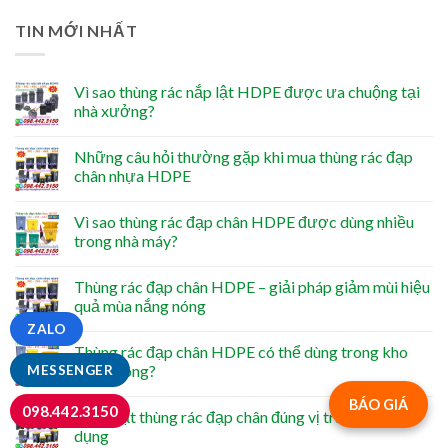
TIN MỚI NHẤT
Vì sao thùng rác nắp lật HDPE được ưa chuộng tại
nhà xưởng?
Những câu hỏi thường gặp khi mua thùng rác đạp
chân nhựa HDPE
Vì sao thùng rác đạp chân HDPE được dùng nhiều
trong nhà máy?
Thùng rác đạp chân HDPE – giải pháp giảm mùi hiệu
quả mùa nắng nóng
ZALO
Thùng rác đạp chân HDPE có thể dùng trong kho
lạnh không?
MESSENGER
BÁO GIÁ
098.442.3150
Cách đặt thùng rác đạp chân đúng vị trí để tiện sử
dụng