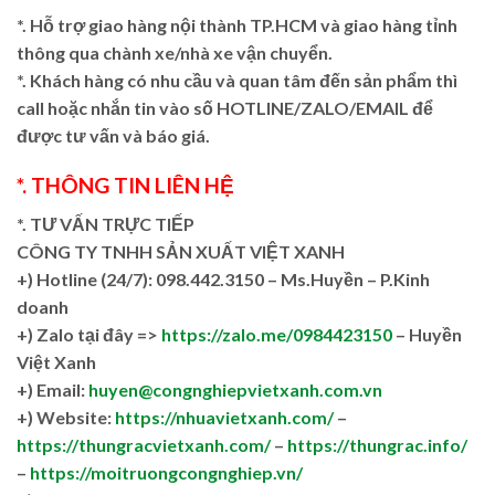
*. Hỗ trợ giao hàng nội thành TP.HCM và giao hàng tỉnh
thông qua chành xe/nhà xe vận chuyển.
*. Khách hàng có nhu cầu và quan tâm đến sản phẩm thì
call hoặc nhắn tin vào số HOTLINE/ZALO/EMAIL để
được tư vấn và báo giá.
*. THÔNG TIN LIÊN HỆ
*. TƯ VẤN TRỰC TIẾP
CÔNG TY TNHH SẢN XUẤT VIỆT XANH
+)
Hotline (24/7): 098.442.3150 – Ms.Huyền – P.Kinh
doanh
+)
Zalo tại đây =>
https://zalo.me/0984423150
– Huyền
Việt Xanh
+) Email:
huyen@congnghiepvietxanh.com.vn
+) Website:
https://nhuavietxanh.com/
–
https://thungracvietxanh.com/
–
https://thungrac.info/
–
https://moitruongcongnghiep.vn/