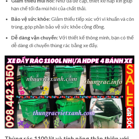
Giảm thiểu mùi hôi:
Như đã đề cập, thiết kế nắp kín giúp
hạn chế tối đa mùi hôi của chất thải.
Bảo vệ sức khỏe:
Giảm thiểu tiếp xúc với vi khuẩn và côn
trùng, góp phần bảo vệ sức khỏe cộng đồng.
Dễ dàng vận chuyển:
Với thiết kế thông minh, bạn có thể
dễ dàng di chuyển thùng rác bằng xe đẩy.
Thùng rác 1100 lít và tính năng thân thiện với