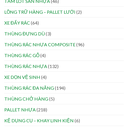
TẤM LÓT SÀN NHỰA
(46)
LỒNG TRỮ HÀNG – PALLET LƯỚI
(2)
XE ĐẨY RÁC
(64)
THÙNG ĐỰNG DÙ
(3)
THÙNG RÁC NHỰA COMPOSITE
(96)
THÙNG RÁC GỖ
(4)
THÙNG RÁC NHỰA
(132)
XE DỌN VỆ SINH
(4)
THÙNG RÁC ĐA NĂNG
(194)
THÙNG CHỞ HÀNG
(5)
PALLET NHỰA
(218)
KỆ DỤNG CỤ – KHAY LINH KIỆN
(6)