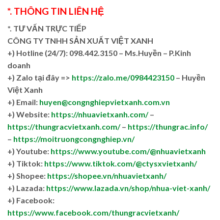
*. THÔNG TIN LIÊN HỆ
*. TƯ VẤN TRỰC TIẾP
CÔNG TY TNHH SẢN XUẤT VIỆT XANH
+)
Hotline (24/7): 098.442.3150 – Ms.Huyền – P.Kinh
doanh
+)
Zalo tại đây =>
https://zalo.me/0984423150
– Huyền
Việt Xanh
+) Email:
huyen@congnghiepvietxanh.com.vn
+) Website:
https://nhuavietxanh.com/
–
https://thungracvietxanh.com/
–
https://thungrac.info/
–
https://moitruongcongnghiep.vn/
+) Youtube:
https://www.youtube.com/@nhuavietxanh
+) Tiktok:
https://www.tiktok.com/@ctysxvietxanh/
+) Shopee:
https://shopee.vn/nhuavietxanh/
+) Lazada:
https://www.lazada.vn/shop/nhua-viet-xanh/
+) Facebook:
https://www.facebook.com/thungracvietxanh/