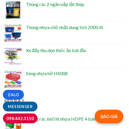
Thùng rác 2 ngăn nắp lật thép
Thùng nhựa chữ nhật dung tích 2000 lít
Xe đẩy thu dọn thức ăn bát đĩa
Sóng nhựa hở HS008
ZALO
NỔI BẬT
MESSENGER
BÁO GIÁ
098.442.3150
Thùng rác 660 lít nhựa HDPE 4 bánh xe TR660