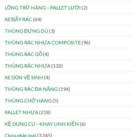
LỒNG TRỮ HÀNG – PALLET LƯỚI
(2)
XE ĐẨY RÁC
(64)
THÙNG ĐỰNG DÙ
(3)
THÙNG RÁC NHỰA COMPOSITE
(96)
THÙNG RÁC GỖ
(4)
THÙNG RÁC NHỰA
(132)
XE DỌN VỆ SINH
(4)
THÙNG RÁC ĐA NĂNG
(194)
THÙNG CHỞ HÀNG
(5)
PALLET NHỰA
(218)
KỆ DỤNG CỤ – KHAY LINH KIỆN
(6)
Chưa phân loại
(3.245)