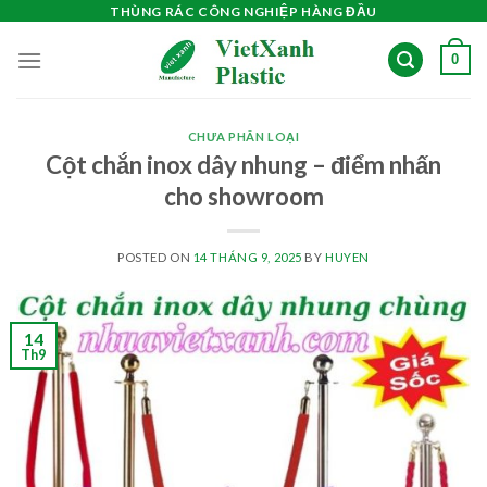
Skip
THÙNG RÁC CÔNG NGHIỆP HÀNG ĐẦU
to
0
content
CHƯA PHÂN LOẠI
Cột chắn inox dây nhung – điểm nhấn
cho showroom
POSTED ON
14 THÁNG 9, 2025
BY
HUYEN
14
Th9