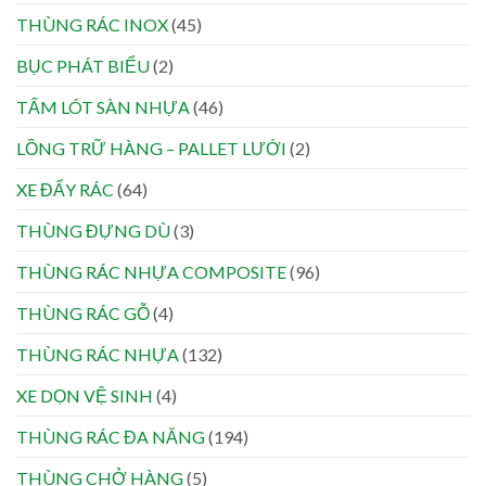
THÙNG RÁC INOX
(45)
BỤC PHÁT BIỂU
(2)
TẤM LÓT SÀN NHỰA
(46)
LỒNG TRỮ HÀNG – PALLET LƯỚI
(2)
XE ĐẨY RÁC
(64)
THÙNG ĐỰNG DÙ
(3)
THÙNG RÁC NHỰA COMPOSITE
(96)
THÙNG RÁC GỖ
(4)
THÙNG RÁC NHỰA
(132)
XE DỌN VỆ SINH
(4)
THÙNG RÁC ĐA NĂNG
(194)
THÙNG CHỞ HÀNG
(5)