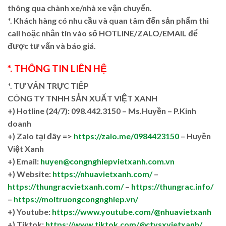
thông qua chành xe/nhà xe vận chuyển.
*. Khách hàng có nhu cầu và quan tâm đến sản phẩm thì
call hoặc nhắn tin vào số HOTLINE/ZALO/EMAIL để
được tư vấn và báo giá.
*. THÔNG TIN LIÊN HỆ
*. TƯ VẤN TRỰC TIẾP
CÔNG TY TNHH SẢN XUẤT VIỆT XANH
+)
Hotline (24/7): 098.442.3150 – Ms.Huyền – P.Kinh
doanh
+)
Zalo tại đây =>
https://zalo.me/0984423150
– Huyền
Việt Xanh
+) Email:
huyen@congnghiepvietxanh.com.vn
+) Website:
https://nhuavietxanh.com/
–
https://thungracvietxanh.com/
–
https://thungrac.info/
–
https://moitruongcongnghiep.vn/
+) Youtube:
https://www.youtube.com/@nhuavietxanh
+) Tiktok:
https://www.tiktok.com/@ctysxvietxanh/