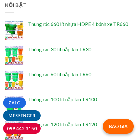
NỔI BẬT
Thùng rác 660 lít nhựa HDPE 4 bánh xe TR660
Thùng rác 30 lít nắp kín TR30
Thùng rác 60 lít nắp kín TR60
Thùng rác 100 lít nắp kín TR100
ZALO
MESSENGER
Thùng rác 120 lít nắp kín TR120
BÁO GIÁ
098.442.3150