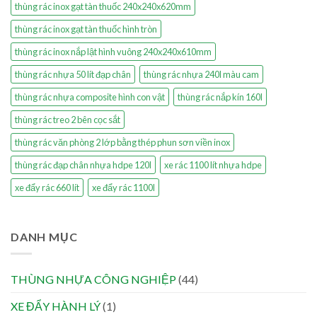
thùng rác inox gạt tàn thuốc 240x240x620mm
thùng rác inox gạt tàn thuốc hình tròn
thùng rác inox nắp lật hình vuông 240x240x610mm
thùng rác nhựa 50 lít đạp chân
thùng rác nhựa 240l màu cam
thùng rác nhựa composite hình con vật
thùng rác nắp kín 160l
thùng rác treo 2 bên cọc sắt
thùng rác văn phòng 2 lớp bằng thép phun sơn viền inox
thùng rác đạp chân nhựa hdpe 120l
xe rác 1100 lít nhựa hdpe
xe đẩy rác 660 lít
xe đẩy rác 1100l
DANH MỤC
THÙNG NHỰA CÔNG NGHIỆP
(44)
XE ĐẨY HÀNH LÝ
(1)