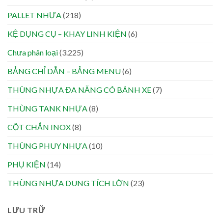
PALLET NHỰA
(218)
KỆ DỤNG CỤ – KHAY LINH KIỆN
(6)
Chưa phân loại
(3.225)
BẢNG CHỈ DẪN – BẢNG MENU
(6)
THÙNG NHỰA ĐA NĂNG CÓ BÁNH XE
(7)
THÙNG TANK NHỰA
(8)
CỘT CHẮN INOX
(8)
THÙNG PHUY NHỰA
(10)
PHỤ KIỆN
(14)
THÙNG NHỰA DUNG TÍCH LỚN
(23)
LƯU TRỮ