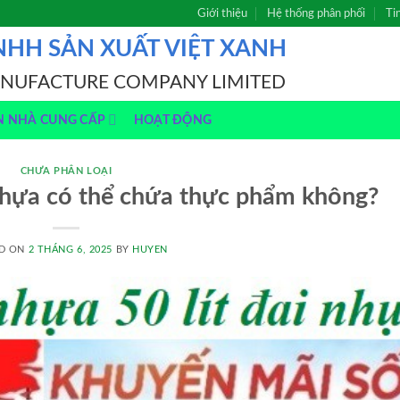
Giới thiệu
Hệ thống phân phối
Ti
NHH SẢN XUẤT VIỆT XANH
ANUFACTURE COMPANY LIMITED
N NHÀ CUNG CẤP
HOẠT ĐỘNG
CHƯA PHÂN LOẠI
nhựa có thể chứa thực phẩm không?
D ON
2 THÁNG 6, 2025
BY
HUYEN