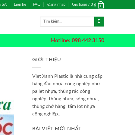
n tức
Liên hệ
FAQ
Đăng nhập
Giỏ hàng /
0
₫
0
Tìm
kiếm:
Hotline: 098 442 3150
GIỚI THIỆU
Viet Xanh Plastic là nhà cung cấp
hàng đầu nhựa công nghiệp như
pallet nhựa, thùng rác công
nghiệp, thùng nhựa, sóng nhựa,
thùng chở hàng, tấm lót nhựa
công nghiệp..
BÀI VIẾT MỚI NHẤT