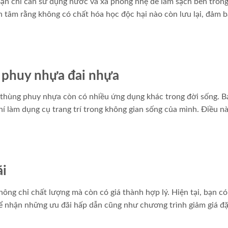
Bạn chỉ cần sử dụng nước và xà phòng nhẹ để làm sạch bên trong
n tâm rằng không có chất hóa học độc hại nào còn lưu lại, đảm 
 phuy nhựa đai nhựa
, thùng phuy nhựa còn có nhiều ứng dụng khác trong đời sống. B
í làm dụng cụ trang trí trong không gian sống của mình. Điều n
ãi
ông chỉ chất lượng mà còn có giá thành hợp lý. Hiện tại, bạn có
 nhận những ưu đãi hấp dẫn cũng như chương trình giảm giá đặc