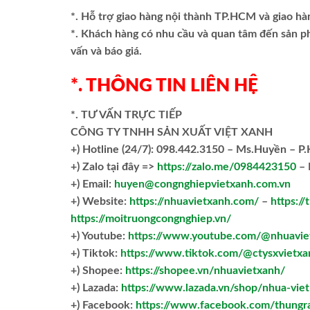
*. Hỗ trợ giao hàng nội thành TP.HCM và giao hà
*. Khách hàng có nhu cầu và quan tâm đến sản 
vấn và báo giá.
*. THÔNG TIN LIÊN HỆ
*. TƯ VẤN TRỰC TIẾP
CÔNG TY TNHH SẢN XUẤT VIỆT XANH
+)
Hotline (24/7): 098.442.3150 – Ms.Huyền – P
+)
Zalo tại đây =>
https://zalo.me/0984423150
– 
+) Email:
huyen@congnghiepvietxanh.com.vn
+) Website:
https://nhuavietxanh.com/
–
https:/
https://moitruongcongnghiep.vn/
+) Youtube:
https://www.youtube.com/@nhuavie
+) Tiktok:
https://www.tiktok.com/@ctysxvietxa
+) Shopee:
https://shopee.vn/nhuavietxanh/
+) Lazada:
https://www.lazada.vn/shop/nhua-vie
+) Facebook:
https://www.facebook.com/thungr