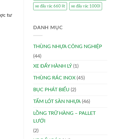
xe đẩy rác 660 lít
xe đẩy rác 1000l
ược tư
DANH MỤC
THÙNG NHỰA CÔNG NGHIỆP
(44)
XE ĐẨY HÀNH LÝ
(1)
THÙNG RÁC INOX
(45)
BỤC PHÁT BIỂU
(2)
TẤM LÓT SÀN NHỰA
(46)
LỒNG TRỮ HÀNG – PALLET
LƯỚI
(2)