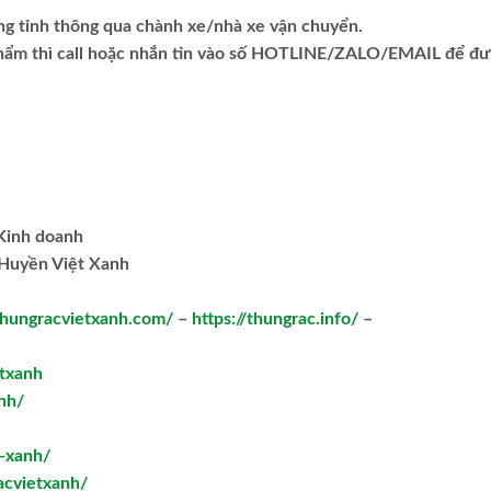
ng tỉnh thông qua chành xe/nhà xe vận chuyển.
phẩm thì call hoặc nhắn tin vào số HOTLINE/ZALO/EMAIL để đ
.Kinh doanh
Huyền Việt Xanh
/thungracvietxanh.com/
–
https://thungrac.info/
–
txanh
nh/
t-xanh/
acvietxanh/