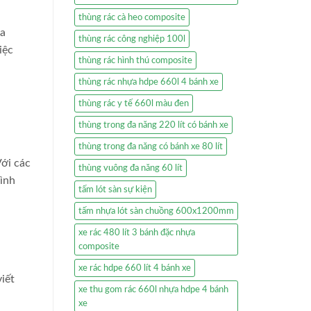
thùng rác cà heo composite
ủa
thùng rác công nghiệp 100l
iệc
thùng rác hình thú composite
thùng rác nhựa hdpe 660l 4 bánh xe
thùng rác y tế 660l màu đen
thùng trong đa năng 220 lít có bánh xe
thùng trong đa năng có bánh xe 80 lít
Với các
thùng vuông đa năng 60 lít
đình
tấm lót sàn sự kiện
tấm nhựa lót sàn chuồng 600x1200mm
xe rác 480 lít 3 bánh đặc nhựa
composite
xe rác hdpe 660 lít 4 bánh xe
iết
xe thu gom rác 660l nhựa hdpe 4 bánh
xe