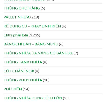
THÙNG CHỞ HÀNG
(5)
PALLET NHỰA
(218)
KỆ DỤNG CỤ – KHAY LINH KIỆN
(6)
Chưa phân loại
(3.235)
BẢNG CHỈ DẪN – BẢNG MENU
(6)
THÙNG NHỰA ĐA NĂNG CÓ BÁNH XE
(7)
THÙNG TANK NHỰA
(8)
CỘT CHẮN INOX
(8)
THÙNG PHUY NHỰA
(10)
PHỤ KIỆN
(14)
THÙNG NHỰA DUNG TÍCH LỚN
(23)