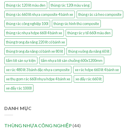
thùng rác 120 lít màu đen
thùng rác 120l màu vàng
thùng rác 660 lít nhựa composite 4 bánh xe
thùng rác cà heo composite
thùng rác công nghiệp 100l
thùng rác hình thú composite
thùng rác nhựa hdpe 660l 4 bánh xe
thùng rác y tế 660l màu đen
thùng trong đa năng 220 lít có bánh xe
thùng trong đa năng có bánh xe 80 lít
thùng vuông đa năng 60 lít
tấm lót sàn sự kiện
tấm nhựa lót sàn chuồng 600x1200mm
xe rác 480 lít 3 bánh đặc nhựa composite
xe rác hdpe 660 lít 4 bánh xe
xe thu gom rác 660l nhựa hdpe 4 bánh xe
xe đẩy rác 660 lít
xe đẩy rác 1000l
DANH MỤC
THÙNG NHỰA CÔNG NGHIỆP
(44)