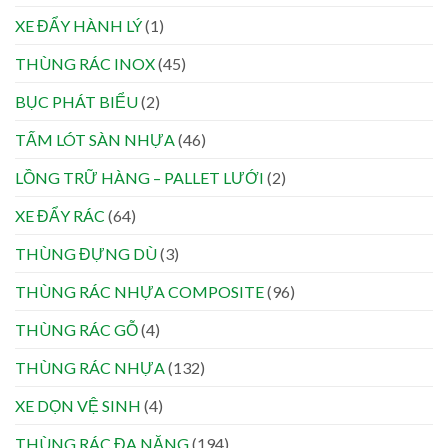
XE ĐẨY HÀNH LÝ
(1)
THÙNG RÁC INOX
(45)
BỤC PHÁT BIỂU
(2)
TẤM LÓT SÀN NHỰA
(46)
LỒNG TRỮ HÀNG – PALLET LƯỚI
(2)
XE ĐẨY RÁC
(64)
THÙNG ĐỰNG DÙ
(3)
THÙNG RÁC NHỰA COMPOSITE
(96)
THÙNG RÁC GỖ
(4)
THÙNG RÁC NHỰA
(132)
XE DỌN VỆ SINH
(4)
THÙNG RÁC ĐA NĂNG
(194)