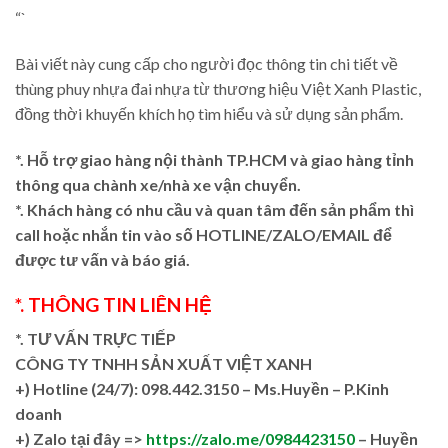
“`
Bài viết này cung cấp cho người đọc thông tin chi tiết về
thùng phuy nhựa đai nhựa từ thương hiệu Việt Xanh Plastic,
đồng thời khuyến khích họ tìm hiểu và sử dụng sản phẩm.
*. Hỗ trợ giao hàng nội thành TP.HCM và giao hàng tỉnh
thông qua chành xe/nhà xe vận chuyển.
*. Khách hàng có nhu cầu và quan tâm đến sản phẩm thì
call hoặc nhắn tin vào số HOTLINE/ZALO/EMAIL để
được tư vấn và báo giá.
*. THÔNG TIN LIÊN HỆ
*. TƯ VẤN TRỰC TIẾP
CÔNG TY TNHH SẢN XUẤT VIỆT XANH
+)
Hotline (24/7): 098.442.3150 – Ms.Huyền – P.Kinh
doanh
+)
Zalo tại đây =>
https://zalo.me/0984423150
– Huyền