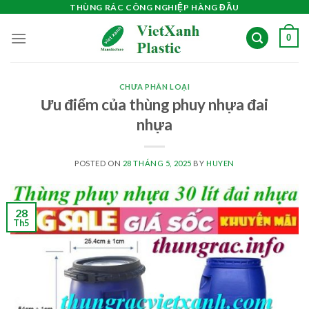
Skip
THÙNG RÁC CÔNG NGHIỆP HÀNG ĐẦU
to
0
content
CHƯA PHÂN LOẠI
Ưu điểm của thùng phuy nhựa đai
nhựa
POSTED ON
28 THÁNG 5, 2025
BY
HUYEN
28
Th5