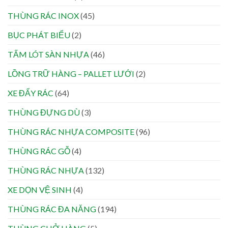
THÙNG RÁC INOX
(45)
BỤC PHÁT BIỂU
(2)
TẤM LÓT SÀN NHỰA
(46)
LỒNG TRỮ HÀNG – PALLET LƯỚI
(2)
XE ĐẨY RÁC
(64)
THÙNG ĐỰNG DÙ
(3)
THÙNG RÁC NHỰA COMPOSITE
(96)
THÙNG RÁC GỖ
(4)
THÙNG RÁC NHỰA
(132)
XE DỌN VỆ SINH
(4)
THÙNG RÁC ĐA NĂNG
(194)