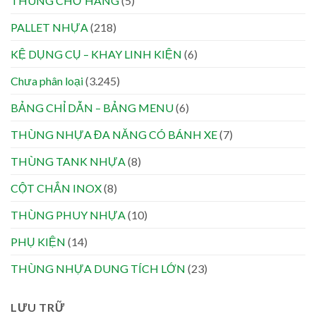
THÙNG CHỞ HÀNG
(5)
PALLET NHỰA
(218)
KỆ DỤNG CỤ – KHAY LINH KIỆN
(6)
Chưa phân loại
(3.245)
BẢNG CHỈ DẪN – BẢNG MENU
(6)
THÙNG NHỰA ĐA NĂNG CÓ BÁNH XE
(7)
THÙNG TANK NHỰA
(8)
CỘT CHẮN INOX
(8)
THÙNG PHUY NHỰA
(10)
PHỤ KIỆN
(14)
THÙNG NHỰA DUNG TÍCH LỚN
(23)
LƯU TRỮ