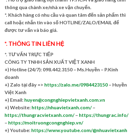
thông qua chành xe/nhà xe vận chuyển.
*. Khách hàng có nhu cầu và quan tâm đến sản phẩm thì
call hoặc nhắn tin vào số HOTLINE/ZALO/EMAIL để
được tư vấn và báo giá.
*. THÔNG TIN LIÊN HỆ
*. TƯ VẤN TRỰC TIẾP
CÔNG TY TNHH SẢN XUẤT VIỆT XANH
+)
Hotline (24/7): 098.442.3150 – Ms.Huyền – P.Kinh
doanh
+)
Zalo tại đây =>
https://zalo.me/0984423150
– Huyền
Việt Xanh
+) Email:
huyen@congnghiepvietxanh.com.vn
+) Website:
https://nhuavietxanh.com/
–
https://thungracvietxanh.com/
–
https://thungrac.info/
–
https://moitruongcongnghiep.vn/
+) Youtube:
https://www.youtube.com/@nhuavietxanh