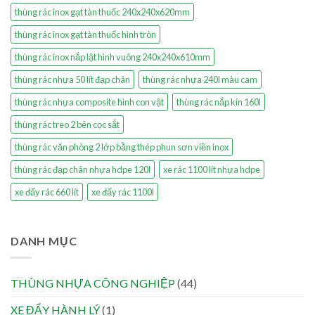
thùng rác inox gạt tàn thuốc 240x240x620mm
thùng rác inox gạt tàn thuốc hình tròn
thùng rác inox nắp lật hình vuông 240x240x610mm
thùng rác nhựa 50 lít đạp chân
thùng rác nhựa 240l màu cam
thùng rác nhựa composite hình con vật
thùng rác nắp kín 160l
thùng rác treo 2 bên cọc sắt
thùng rác văn phòng 2 lớp bằng thép phun sơn viền inox
thùng rác đạp chân nhựa hdpe 120l
xe rác 1100 lít nhựa hdpe
xe đẩy rác 660 lít
xe đẩy rác 1100l
DANH MỤC
THÙNG NHỰA CÔNG NGHIỆP
(44)
XE ĐẨY HÀNH LÝ
(1)