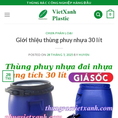
Skip
THÙNG RÁC CÔNG NGHIỆP HÀNG ĐẦU
to
0
content
CHƯA PHÂN LOẠI
Giới thiệu thùng phuy nhựa 30 lít
POSTED ON
28 THÁNG 5, 2025
BY
HUYEN
28
Th5