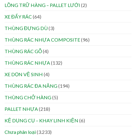
LỒNG TRỮ HÀNG – PALLET LƯỚI
(2)
XE ĐẨY RÁC
(64)
THÙNG ĐỰNG DÙ
(3)
THÙNG RÁC NHỰA COMPOSITE
(96)
THÙNG RÁC GỖ
(4)
THÙNG RÁC NHỰA
(132)
XE DỌN VỆ SINH
(4)
THÙNG RÁC ĐA NĂNG
(194)
THÙNG CHỞ HÀNG
(5)
PALLET NHỰA
(218)
KỆ DỤNG CỤ – KHAY LINH KIỆN
(6)
Chưa phân loại
(3.233)