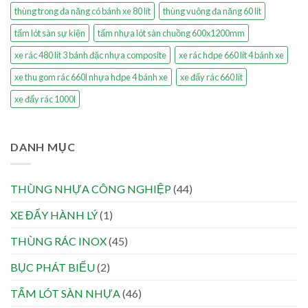
thùng trong đa năng có bánh xe 80 lít
thùng vuông đa năng 60 lít
tấm lót sàn sự kiện
tấm nhựa lót sàn chuồng 600x1200mm
xe rác 480 lít 3 bánh đặc nhựa composite
xe rác hdpe 660 lít 4 bánh xe
xe thu gom rác 660l nhựa hdpe 4 bánh xe
xe đẩy rác 660 lít
xe đẩy rác 1000l
DANH MỤC
THÙNG NHỰA CÔNG NGHIỆP
(44)
XE ĐẨY HÀNH LÝ
(1)
THÙNG RÁC INOX
(45)
BỤC PHÁT BIỂU
(2)
TẤM LÓT SÀN NHỰA
(46)