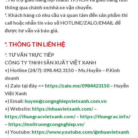
thông qua chành xe/nhà xe vận chuyển.
*. Khách hàng có nhu cầu và quan tâm đến sản phẩm thì
call hoặc nhắn tin vào số HOTLINE/ZALO/EMAIL để
được tư vấn và báo giá.
*. THÔNG TIN LIÊN HỆ
*. TƯ VẤN TRỰC TIẾP
CÔNG TY TNHH SẢN XUẤT VIỆT XANH
+)
Hotline (24/7): 098.442.3150 – Ms.Huyền – P.Kinh
doanh
+)
Zalo tại đây =>
https://zalo.me/0984423150
– Huyền
Việt Xanh
+) Email:
huyen@congnghiepvietxanh.com.vn
+) Website:
https://nhuavietxanh.com/
–
https://thungracvietxanh.com/
–
https://thungrac.info/
–
https://moitruongcongnghiep.vn/
+) Youtube:
https://www.youtube.com/@nhuavietxanh