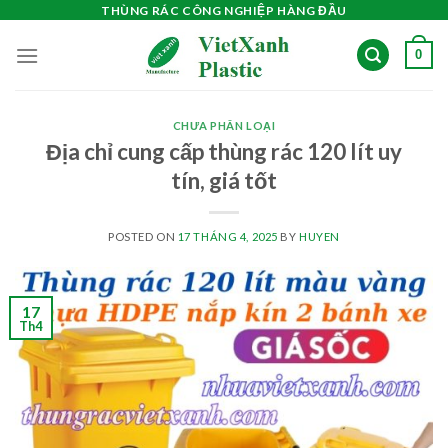
Skip
THÙNG RÁC CÔNG NGHIỆP HÀNG ĐẦU
to
0
content
CHƯA PHÂN LOẠI
Địa chỉ cung cấp thùng rác 120 lít uy
tín, giá tốt
POSTED ON
17 THÁNG 4, 2025
BY
HUYEN
17
Th4