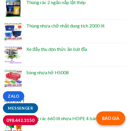
Thùng rác 2 ngăn nắp lật thép
Thùng nhựa chữ nhật dung tích 2000 lít
Xe đẩy thu dọn thức ăn bát đĩa
Sóng nhựa hở HS008
ZALO
NỔI BẬT
MESSENGER
Thùng rác 660 lít nhựa HDPE 4 bánh xe TR660
BÁO GIÁ
098.442.3150