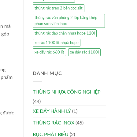
thùng rác treo 2 bên cọc sắt
thùng rác văn phòng 2 lớp bằng thép
phun sơn viền inox
ơn mà
ó góp
thùng rác đạp chân nhựa hdpe 120l
xe rác 1100 lít nhựa hdpe
xe đẩy rác 660 lít
xe đẩy rác 1100l
ụng
DANH MỤC
n phẩm
THÙNG NHỰA CÔNG NGHIỆP
(44)
XE ĐẨY HÀNH LÝ
(1)
ng được
THÙNG RÁC INOX
(45)
BỤC PHÁT BIỂU
(2)