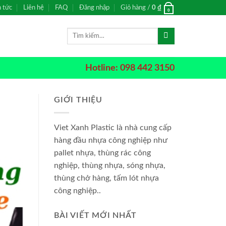
n tức
Liên hệ
FAQ
Đăng nhập
Giỏ hàng /
0
₫
0
Tìm
kiếm:
Hotline: 098 442 3150
GIỚI THIỆU
Viet Xanh Plastic là nhà cung cấp
hàng đầu nhựa công nghiệp như
pallet nhựa, thùng rác công
nghiệp, thùng nhựa, sóng nhựa,
thùng chở hàng, tấm lót nhựa
công nghiệp..
BÀI VIẾT MỚI NHẤT