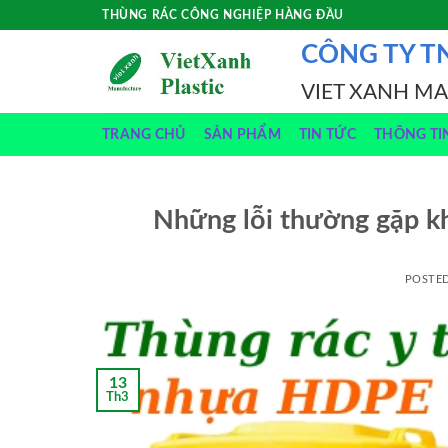
Skip
THÙNG RÁC CÔNG NGHIỆP HÀNG ĐẦU
to
CÔNG TY T
content
VIET XANH M
TRANG CHỦ
SẢN PHẨM
TIN TỨC
THÔNG TI
Những lỗi thường gặp kh
POSTE
13
Th3