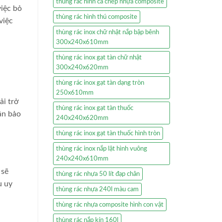
thùng rác hình cá chép nhựa composite
việc bỏ
thùng rác hình thú composite
việc
thùng rác inox chữ nhật nắp bập bênh
300x240x610mm
thùng rác inox gạt tàn chữ nhật
300x240x620mm
thùng rác inox gạt tàn dạng tròn
250x610mm
ải trở
thùng rác inox gạt tàn thuốc
ần bảo
240x240x620mm
thùng rác inox gạt tàn thuốc hình tròn
thùng rác inox nắp lật hình vuông
240x240x610mm
 sẽ
thùng rác nhựa 50 lít đạp chân
u uy
thùng rác nhựa 240l màu cam
thùng rác nhựa composite hình con vật
thùng rác nắp kín 160l