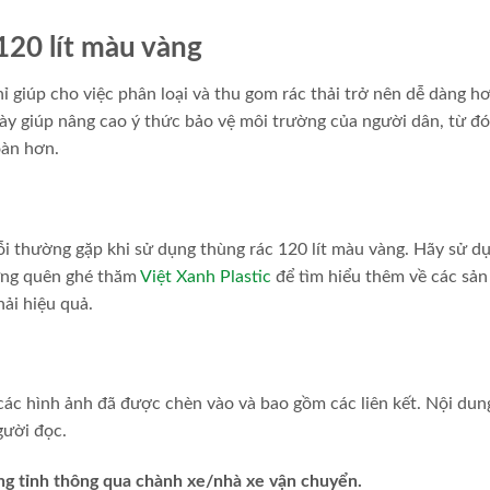
 120 lít màu vàng
ỉ giúp cho việc phân loại và thu gom rác thải trở nên dễ dàng h
này giúp nâng cao ý thức bảo vệ môi trường của người dân, từ đ
oàn hơn.
ỗi thường gặp khi sử dụng thùng rác 120 lít màu vàng. Hãy sử d
Đừng quên ghé thăm
Việt Xanh Plastic
để tìm hiểu thêm về các sả
hải hiệu quả.
 các hình ảnh đã được chèn vào và bao gồm các liên kết. Nội du
gười đọc.
ng tỉnh thông qua chành xe/nhà xe vận chuyển.