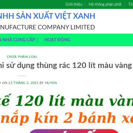
Giới thiệu
Hệ thống phân phối
Ti
NHH SẢN XUẤT VIỆT XANH
ANUFACTURE COMPANY LIMITED
N NHÀ CUNG CẤP
HOẠT ĐỘNG
CHƯA PHÂN LOẠI
i sử dụng thùng rác 120 lít màu vàng
D ON
13 THÁNG 3, 2025
BY
HUYEN