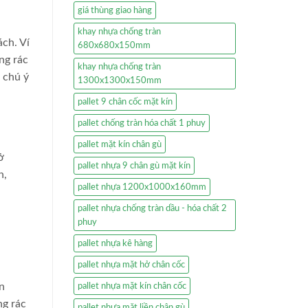
giá thùng giao hàng
khay nhựa chống tràn
ách. Ví
680x680x150mm
ng rác
khay nhựa chống tràn
 chú ý
1300x1300x150mm
pallet 9 chân cốc mặt kín
pallet chống tràn hóa chất 1 phuy
pallet mặt kín chân gù
ở
pallet nhựa 9 chân gù mặt kín
n,
pallet nhựa 1200x1000x160mm
pallet nhựa chống tràn dầu - hóa chất 2
phuy
pallet nhựa kê hàng
pallet nhựa mặt hở chân cốc
n
pallet nhựa mặt kín chân cốc
ng rác
pallet nhựa mặt liền chân gù