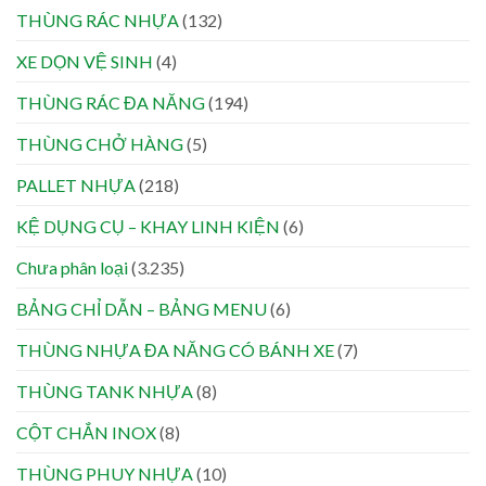
THÙNG RÁC NHỰA
(132)
XE DỌN VỆ SINH
(4)
THÙNG RÁC ĐA NĂNG
(194)
THÙNG CHỞ HÀNG
(5)
PALLET NHỰA
(218)
KỆ DỤNG CỤ – KHAY LINH KIỆN
(6)
Chưa phân loại
(3.235)
BẢNG CHỈ DẪN – BẢNG MENU
(6)
THÙNG NHỰA ĐA NĂNG CÓ BÁNH XE
(7)
THÙNG TANK NHỰA
(8)
CỘT CHẮN INOX
(8)
THÙNG PHUY NHỰA
(10)