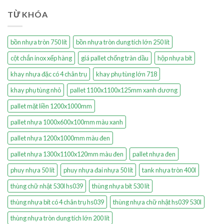
TỪ KHÓA
bồn nhựa tròn 750 lít
bồn nhựa tròn dung tích lớn 250 lít
cột chắn inox xếp hàng
giá pallet chống tràn dầu
hộp nhựa bít
khay nhựa đặc có 4 chân trụ
khay phụ tùng lớn 718
khay phụ tùng nhỏ
pallet 1100x1100x125mm xanh dương
pallet mặt liền 1200x1000mm
pallet nhựa 1000x600x100mm màu xanh
pallet nhựa 1200x1000mm màu đen
pallet nhựa 1300x1100x120mm màu đen
pallet nhựa đen
phuy nhựa 50 lít
phuy nhựa đai nhựa 50 lít
tank nhựa tròn 400l
thùng chữ nhật 530l hs039
thùng nhựa bít 530 lít
thùng nhựa bít có 4 chân trụ hs039
thùng nhựa chữ nhật hs039 530l
thùng nhựa tròn dung tích lớn 200 lít