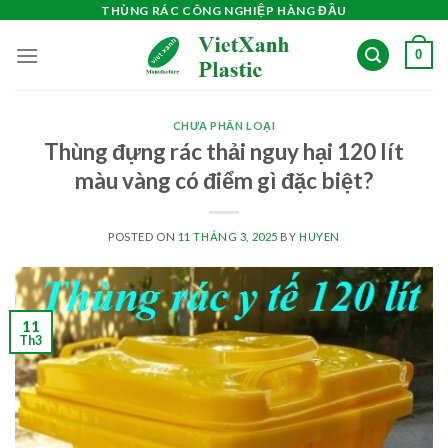
Skip
THÙNG RÁC CÔNG NGHIỆP HÀNG ĐẦU
to
0
content
CHƯA PHÂN LOẠI
Thùng đựng rác thải nguy hại 120 lít
màu vàng có điểm gì đặc biệt?
POSTED ON
11 THÁNG 3, 2025
BY
HUYEN
11
Th3