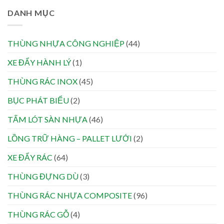
DANH MỤC
THÙNG NHỰA CÔNG NGHIỆP
(44)
XE ĐẨY HÀNH LÝ
(1)
THÙNG RÁC INOX
(45)
BỤC PHÁT BIỂU
(2)
TẤM LÓT SÀN NHỰA
(46)
LỒNG TRỮ HÀNG – PALLET LƯỚI
(2)
XE ĐẨY RÁC
(64)
THÙNG ĐỰNG DÙ
(3)
THÙNG RÁC NHỰA COMPOSITE
(96)
THÙNG RÁC GỖ
(4)