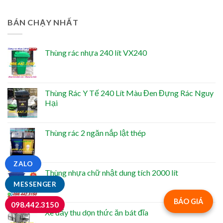
BÁN CHẠY NHẤT
Thùng rác nhựa 240 lít VX240
Thùng Rác Y Tế 240 Lít Màu Đen Đựng Rác Nguy
Hại
Thùng rác 2 ngăn nắp lật thép
ZALO
Thùng nhựa chữ nhật dung tích 2000 lít
MESSENGER
BÁO GIÁ
098.442.3150
Xe đẩy thu dọn thức ăn bát đĩa