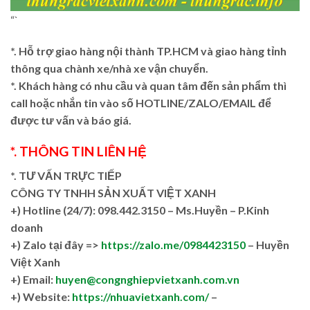
“`
*. Hỗ trợ giao hàng nội thành TP.HCM và giao hàng tỉnh
thông qua chành xe/nhà xe vận chuyển.
*. Khách hàng có nhu cầu và quan tâm đến sản phẩm thì
call hoặc nhắn tin vào số HOTLINE/ZALO/EMAIL để
được tư vấn và báo giá.
*. THÔNG TIN LIÊN HỆ
*. TƯ VẤN TRỰC TIẾP
CÔNG TY TNHH SẢN XUẤT VIỆT XANH
+)
Hotline (24/7): 098.442.3150 – Ms.Huyền – P.Kinh
doanh
+)
Zalo tại đây =>
https://zalo.me/0984423150
– Huyền
Việt Xanh
+) Email:
huyen@congnghiepvietxanh.com.vn
+) Website:
https://nhuavietxanh.com/
–