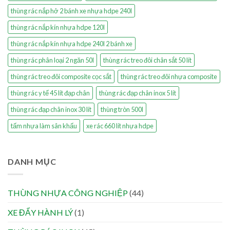
thùng rác nắp hở 2 bánh xe nhựa hdpe 240l
thùng rác nắp kín nhựa hdpe 120l
thùng rác nắp kín nhựa hdpe 240l 2 bánh xe
thùng rác phân loại 2 ngăn 50l
thùng rác treo đôi chân sắt 50 lít
thùng rác treo đôi composite cọc sắt
thùng rác treo đôi nhựa composite
thùng rác y tế 45 lít đạp chân
thùng rác đạp chân inox 5 lít
thùng rác đạp chân inox 30 lít
thùng tròn 500l
tấm nhựa làm sân khấu
xe rác 660 lít nhựa hdpe
DANH MỤC
THÙNG NHỰA CÔNG NGHIỆP
(44)
XE ĐẨY HÀNH LÝ
(1)