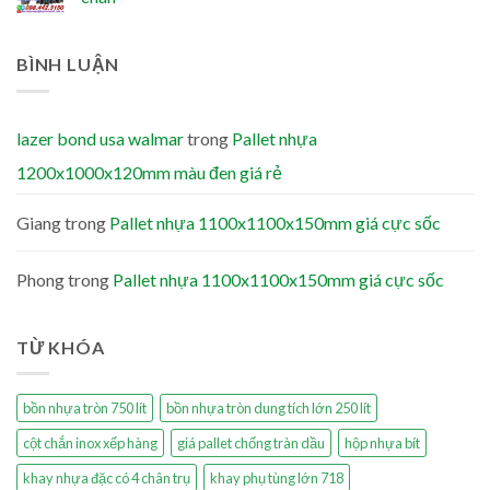
BÌNH LUẬN
lazer bond usa walmar
trong
Pallet nhựa
1200x1000x120mm màu đen giá rẻ
Giang
trong
Pallet nhựa 1100x1100x150mm giá cực sốc
Phong
trong
Pallet nhựa 1100x1100x150mm giá cực sốc
TỪ KHÓA
bồn nhựa tròn 750 lít
bồn nhựa tròn dung tích lớn 250 lít
cột chắn inox xếp hàng
giá pallet chống tràn dầu
hộp nhựa bít
khay nhựa đặc có 4 chân trụ
khay phụ tùng lớn 718