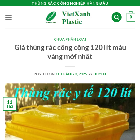
Skip
THÙNG RÁC CÔNG NGHIỆP HÀNG ĐẦU
to
0
content
CHƯA PHÂN LOẠI
Giá thùng rác công cộng 120 lít màu
vàng mới nhất
POSTED ON
11 THÁNG 3, 2025
BY
HUYEN
11
Th3