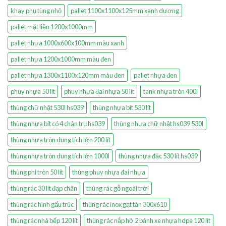
khay phụ tùng nhỏ
pallet 1100x1100x125mm xanh dương
pallet mặt liền 1200x1000mm
pallet nhựa 1000x600x100mm màu xanh
pallet nhựa 1200x1000mm màu đen
pallet nhựa 1300x1100x120mm màu đen
pallet nhựa đen
phuy nhựa 50 lít
phuy nhựa đai nhựa 50 lít
tank nhựa tròn 400l
thùng chữ nhật 530l hs039
thùng nhựa bít 530 lít
thùng nhựa bít có 4 chân trụ hs039
thùng nhựa chữ nhật hs039 530l
thùng nhựa tròn dung tích lớn 200 lít
thùng nhựa tròn dung tích lớn 1000l
thùng nhựa đặc 530 lít hs039
thùng phi tròn 50 lít
thùng phuy nhựa đai nhựa
thùng rác 30 lít đạp chân
thùng rác gỗ ngoài trời
thùng rác hình gấu trúc
thùng rác inox gạt tàn 300x610
thùng rác nhà bếp 120 lít
thùng rác nắp hở 2 bánh xe nhựa hdpe 120 lít