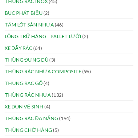
THÙNG RÁC INOX
(45)
BỤC PHÁT BIỂU
(2)
TẤM LÓT SÀN NHỰA
(46)
LỒNG TRỮ HÀNG – PALLET LƯỚI
(2)
XE ĐẨY RÁC
(64)
THÙNG ĐỰNG DÙ
(3)
THÙNG RÁC NHỰA COMPOSITE
(96)
THÙNG RÁC GỖ
(4)
THÙNG RÁC NHỰA
(132)
XE DỌN VỆ SINH
(4)
THÙNG RÁC ĐA NĂNG
(194)
THÙNG CHỞ HÀNG
(5)