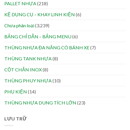
PALLET NHỰA
(218)
KỆ DỤNG CỤ – KHAY LINH KIỆN
(6)
Chưa phân loại
(3.239)
BẢNG CHỈ DẪN – BẢNG MENU
(6)
THÙNG NHỰA ĐA NĂNG CÓ BÁNH XE
(7)
THÙNG TANK NHỰA
(8)
CỘT CHẮN INOX
(8)
THÙNG PHUY NHỰA
(10)
PHỤ KIỆN
(14)
THÙNG NHỰA DUNG TÍCH LỚN
(23)
LƯU TRỮ