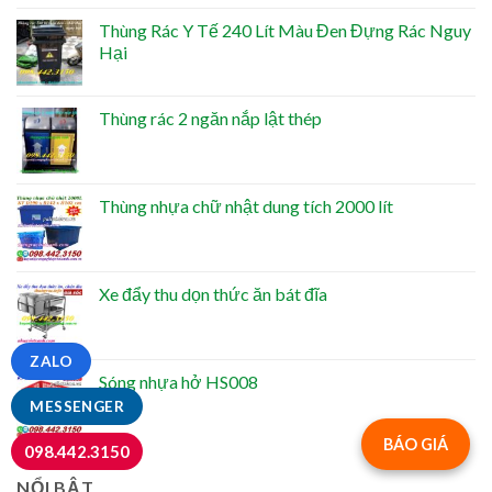
Thùng Rác Y Tế 240 Lít Màu Đen Đựng Rác Nguy
Hại
Thùng rác 2 ngăn nắp lật thép
Thùng nhựa chữ nhật dung tích 2000 lít
Xe đẩy thu dọn thức ăn bát đĩa
ZALO
Sóng nhựa hở HS008
MESSENGER
BÁO GIÁ
098.442.3150
NỔI BẬT