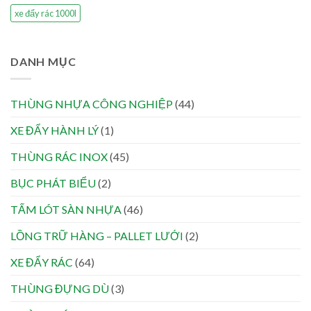
xe đẩy rác 1000l
DANH MỤC
THÙNG NHỰA CÔNG NGHIỆP
(44)
XE ĐẨY HÀNH LÝ
(1)
THÙNG RÁC INOX
(45)
BỤC PHÁT BIỂU
(2)
TẤM LÓT SÀN NHỰA
(46)
LỒNG TRỮ HÀNG – PALLET LƯỚI
(2)
XE ĐẨY RÁC
(64)
THÙNG ĐỰNG DÙ
(3)