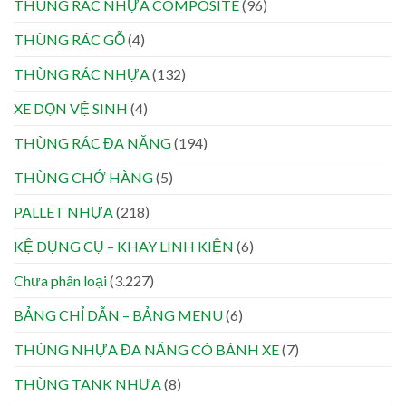
THÙNG RÁC NHỰA COMPOSITE
(96)
THÙNG RÁC GỖ
(4)
THÙNG RÁC NHỰA
(132)
XE DỌN VỆ SINH
(4)
THÙNG RÁC ĐA NĂNG
(194)
THÙNG CHỞ HÀNG
(5)
PALLET NHỰA
(218)
KỆ DỤNG CỤ – KHAY LINH KIỆN
(6)
Chưa phân loại
(3.227)
BẢNG CHỈ DẪN – BẢNG MENU
(6)
THÙNG NHỰA ĐA NĂNG CÓ BÁNH XE
(7)
THÙNG TANK NHỰA
(8)