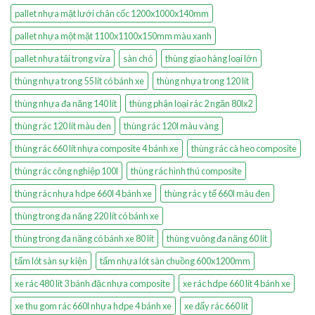
pallet nhựa mặt lưới chân cốc 1200x1000x140mm
pallet nhựa một mặt 1100x1100x150mm màu xanh
pallet nhựa tải trọng vừa
sàn chó
thùng giao hàng loại lớn
thùng nhựa trong 55 lít có bánh xe
thùng nhựa trong 120 lít
thùng nhựa đa năng 140 lít
thùng phân loại rác 2 ngăn 80lx2
thùng rác 120 lít màu đen
thùng rác 120l màu vàng
thùng rác 660 lít nhựa composite 4 bánh xe
thùng rác cà heo composite
thùng rác công nghiệp 100l
thùng rác hình thú composite
thùng rác nhựa hdpe 660l 4 bánh xe
thùng rác y tế 660l màu đen
thùng trong đa năng 220 lít có bánh xe
thùng trong đa năng có bánh xe 80 lít
thùng vuông đa năng 60 lít
tấm lót sàn sự kiện
tấm nhựa lót sàn chuồng 600x1200mm
xe rác 480 lít 3 bánh đặc nhựa composite
xe rác hdpe 660 lít 4 bánh xe
xe thu gom rác 660l nhựa hdpe 4 bánh xe
xe đẩy rác 660 lít