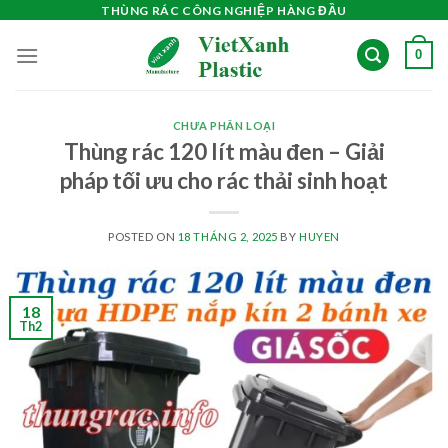
Skip
THÙNG RÁC CÔNG NGHIỆP HÀNG ĐẦU
to
0
content
CHƯA PHÂN LOẠI
Thùng rác 120 lít màu đen – Giải
pháp tối ưu cho rác thải sinh hoạt
POSTED ON
18 THÁNG 2, 2025
BY
HUYEN
18
Th2