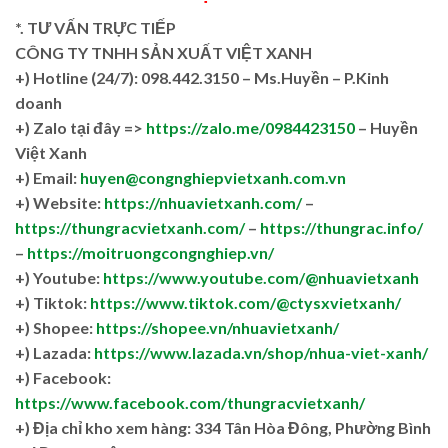
*. TƯ VẤN TRỰC TIẾP
CÔNG TY TNHH SẢN XUẤT VIỆT XANH
+)
Hotline (24/7): 098.442.3150 – Ms.Huyền – P.Kinh
doanh
+)
Zalo tại đây =>
https://zalo.me/0984423150
– Huyền
Việt Xanh
+) Email:
huyen@congnghiepvietxanh.com.vn
+) Website:
https://nhuavietxanh.com/
–
https://thungracvietxanh.com/
–
https://thungrac.info/
–
https://moitruongcongnghiep.vn/
+) Youtube:
https://www.youtube.com/@nhuavietxanh
+) Tiktok:
https://www.tiktok.com/@ctysxvietxanh/
+) Shopee:
https://shopee.vn/nhuavietxanh/
+) Lazada:
https://www.lazada.vn/shop/nhua-viet-xanh/
+) Facebook:
https://www.facebook.com/thungracvietxanh/
+)
Địa chỉ kho xem hàng: 334 Tân Hòa Đông, Phường Bình