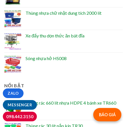
Thùng nhựa chữ nhật dung tích 2000 lít
Xe đẩy thu dọn thức ăn bát đĩa
Sóng nhựa hở HS008
NỔI BẬT
ZALO
Thùng rác 660 lít nhựa HDPE 4 bánh xe TR660
MESSENGER
BÁO GIÁ
098.442.3150
Thùng rác 30 lít nắp kín TR30