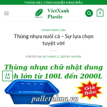
Skip
THÙNG RÁC CÔNG NGHIỆP HÀNG ĐẦU
to
0
content
CHƯA PHÂN LOẠI
Thùng nhựa nuôi cá – Sự lựa chọn
tuyệt vời
POSTED ON
14 THÁNG 2, 2025
BY
HUYEN
14
Th2