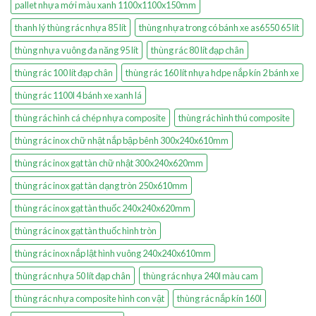
pallet nhựa mới màu xanh 1100x1100x150mm
thanh lý thùng rác nhựa 85 lít
thùng nhựa trong có bánh xe as6550 65 lít
thùng nhựa vuông đa năng 95 lít
thùng rác 80 lít đạp chân
thùng rác 100 lít đạp chân
thùng rác 160 lít nhựa hdpe nắp kín 2 bánh xe
thùng rác 1100l 4 bánh xe xanh lá
thùng rác hình cá chép nhựa composite
thùng rác hình thú composite
thùng rác inox chữ nhật nắp bập bênh 300x240x610mm
thùng rác inox gạt tàn chữ nhật 300x240x620mm
thùng rác inox gạt tàn dạng tròn 250x610mm
thùng rác inox gạt tàn thuốc 240x240x620mm
thùng rác inox gạt tàn thuốc hình tròn
thùng rác inox nắp lật hình vuông 240x240x610mm
thùng rác nhựa 50 lít đạp chân
thùng rác nhựa 240l màu cam
thùng rác nhựa composite hình con vật
thùng rác nắp kín 160l