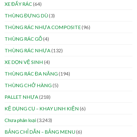
XE ĐẨY RÁC
(64)
THÙNG ĐỰNG DÙ
(3)
THÙNG RÁC NHỰA COMPOSITE
(96)
THÙNG RÁC GỖ
(4)
THÙNG RÁC NHỰA
(132)
XE DỌN VỆ SINH
(4)
THÙNG RÁC ĐA NĂNG
(194)
THÙNG CHỞ HÀNG
(5)
PALLET NHỰA
(218)
KỆ DỤNG CỤ – KHAY LINH KIỆN
(6)
Chưa phân loại
(3.243)
BẢNG CHỈ DẪN – BẢNG MENU
(6)