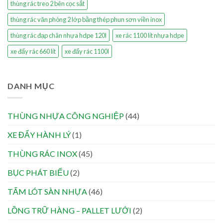
thùng rác treo 2 bên cọc sắt
thùng rác văn phòng 2 lớp bằng thép phun sơn viền inox
thùng rác đạp chân nhựa hdpe 120l
xe rác 1100 lít nhựa hdpe
xe đẩy rác 660 lít
xe đẩy rác 1100l
DANH MỤC
THÙNG NHỰA CÔNG NGHIỆP
(44)
XE ĐẨY HÀNH LÝ
(1)
THÙNG RÁC INOX
(45)
BỤC PHÁT BIỂU
(2)
TẤM LÓT SÀN NHỰA
(46)
LỒNG TRỮ HÀNG – PALLET LƯỚI
(2)