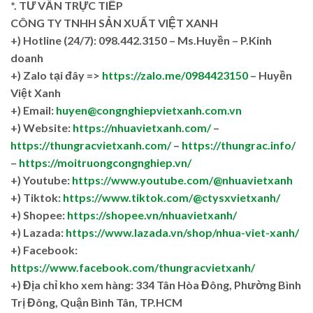
*. TƯ VẤN TRỰC TIẾP
CÔNG TY TNHH SẢN XUẤT VIỆT XANH
+)
Hotline (24/7): 098.442.3150 – Ms.Huyền – P.Kinh
doanh
+)
Zalo tại đây =>
https://zalo.me/0984423150
– Huyền
Việt Xanh
+) Email:
huyen@congnghiepvietxanh.com.vn
+) Website:
https://nhuavietxanh.com/
–
https://thungracvietxanh.com/
–
https://thungrac.info/
–
https://moitruongcongnghiep.vn/
+) Youtube:
https://www.youtube.com/@nhuavietxanh
+) Tiktok:
https://www.tiktok.com/@ctysxvietxanh/
+) Shopee:
https://shopee.vn/nhuavietxanh/
+) Lazada:
https://www.lazada.vn/shop/nhua-viet-xanh/
+) Facebook:
https://www.facebook.com/thungracvietxanh/
+)
Địa chỉ kho xem hàng: 334 Tân Hòa Đông, Phường Bình
Trị Đông, Quận Bình Tân, TP.HCM