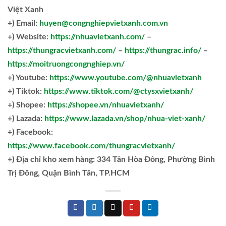
Việt Xanh
+) Email:
huyen@congnghiepvietxanh.com.vn
+) Website:
https://nhuavietxanh.com/
–
https://thungracvietxanh.com/
–
https://thungrac.info/
–
https://moitruongcongnghiep.vn/
+) Youtube:
https://www.youtube.com/@nhuavietxanh
+) Tiktok:
https://www.tiktok.com/@ctysxvietxanh/
+) Shopee:
https://shopee.vn/nhuavietxanh/
+) Lazada:
https://www.lazada.vn/shop/nhua-viet-xanh/
+) Facebook:
https://www.facebook.com/thungracvietxanh/
+)
Địa chỉ kho xem hàng: 334 Tân Hòa Đông, Phường Bình
Trị Đông, Quận Bình Tân, TP.HCM