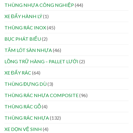
THÙNG NHỰA CÔNG NGHIỆP
(44)
XE ĐẨY HÀNH LÝ
(1)
THÙNG RÁC INOX
(45)
BỤC PHÁT BIỂU
(2)
TẤM LÓT SÀN NHỰA
(46)
LỒNG TRỮ HÀNG – PALLET LƯỚI
(2)
XE ĐẨY RÁC
(64)
THÙNG ĐỰNG DÙ
(3)
THÙNG RÁC NHỰA COMPOSITE
(96)
THÙNG RÁC GỖ
(4)
THÙNG RÁC NHỰA
(132)
XE DỌN VỆ SINH
(4)