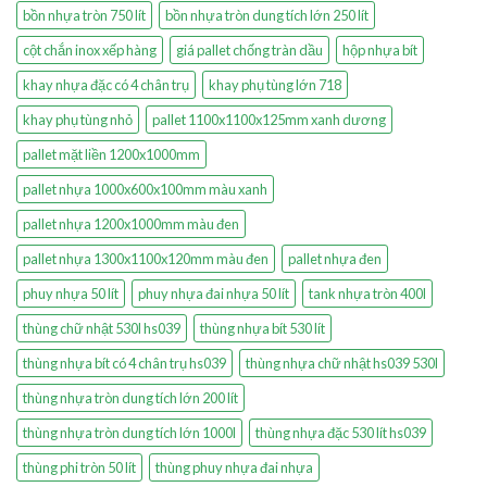
bồn nhựa tròn 750 lít
bồn nhựa tròn dung tích lớn 250 lít
cột chắn inox xếp hàng
giá pallet chống tràn dầu
hộp nhựa bít
khay nhựa đặc có 4 chân trụ
khay phụ tùng lớn 718
khay phụ tùng nhỏ
pallet 1100x1100x125mm xanh dương
pallet mặt liền 1200x1000mm
pallet nhựa 1000x600x100mm màu xanh
pallet nhựa 1200x1000mm màu đen
pallet nhựa 1300x1100x120mm màu đen
pallet nhựa đen
phuy nhựa 50 lít
phuy nhựa đai nhựa 50 lít
tank nhựa tròn 400l
thùng chữ nhật 530l hs039
thùng nhựa bít 530 lít
thùng nhựa bít có 4 chân trụ hs039
thùng nhựa chữ nhật hs039 530l
thùng nhựa tròn dung tích lớn 200 lít
thùng nhựa tròn dung tích lớn 1000l
thùng nhựa đặc 530 lít hs039
thùng phi tròn 50 lít
thùng phuy nhựa đai nhựa