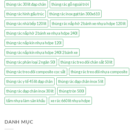
thùng rác 30 lít đạp chân
thùng rác gỗ ngoài trời
thùng rác hình gấu trúc
thùng rác inox gạt tàn 300x610
thùng rác nhà bếp 120 lít
thùng rác nắp hở 2 bánh xe nhựa hdpe 120 lít
thùng rác nắp hở 2 bánh xe nhựa hdpe 240l
thùng rác nắp kín nhựa hdpe 120l
thùng rác nắp kín nhựa hdpe 240l 2 bánh xe
thùng rác phân loại 2 ngăn 50l
thùng rác treo đôi chân sắt 50 lít
thùng rác treo đôi composite cọc sắt
thùng rác treo đôi nhựa composite
thùng rác y tế 45 lít đạp chân
thùng rác đạp chân inox 5 lít
thùng rác đạp chân inox 30 lít
thùng tròn 500l
tấm nhựa làm sân khấu
xe rác 660 lít nhựa hdpe
DANH MỤC