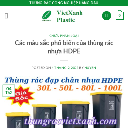
Skip
THÙNG RÁC CÔNG NGHIỆP HÀNG ĐẦU
to
0
content
CHƯA PHÂN LOẠI
Các màu sắc phổ biến của thùng rác
nhựa HDPE
POSTED ON
4 THÁNG 2, 2025
BY
HUYEN
04
Th2