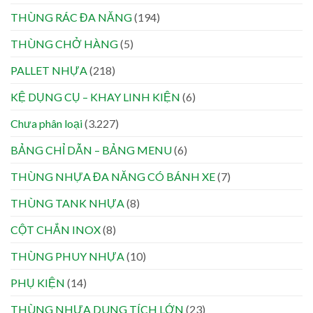
THÙNG RÁC ĐA NĂNG
(194)
THÙNG CHỞ HÀNG
(5)
PALLET NHỰA
(218)
KỆ DỤNG CỤ – KHAY LINH KIỆN
(6)
Chưa phân loại
(3.227)
BẢNG CHỈ DẪN – BẢNG MENU
(6)
THÙNG NHỰA ĐA NĂNG CÓ BÁNH XE
(7)
THÙNG TANK NHỰA
(8)
CỘT CHẮN INOX
(8)
THÙNG PHUY NHỰA
(10)
PHỤ KIỆN
(14)
THÙNG NHỰA DUNG TÍCH LỚN
(23)