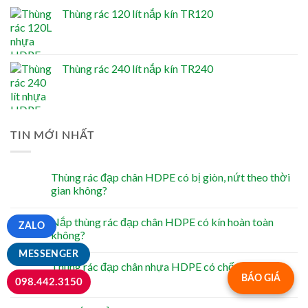
Thùng rác 120 lít nắp kín TR120
Thùng rác 240 lít nắp kín TR240
TIN MỚI NHẤT
Thùng rác đạp chân HDPE có bị giòn, nứt theo thời
gian không?
Nắp thùng rác đạp chân HDPE có kín hoàn toàn
ZALO
không?
MESSENGER
Thùng rác đạp chân nhựa HDPE có chống tia UV
không?
BÁO GIÁ
098.442.3150