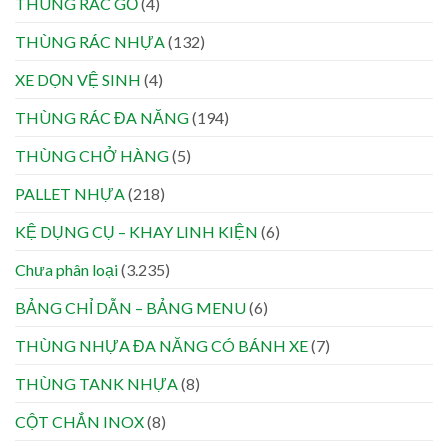
THÙNG RÁC GỖ
(4)
THÙNG RÁC NHỰA
(132)
XE DỌN VỆ SINH
(4)
THÙNG RÁC ĐA NĂNG
(194)
THÙNG CHỞ HÀNG
(5)
PALLET NHỰA
(218)
KỆ DỤNG CỤ – KHAY LINH KIỆN
(6)
Chưa phân loại
(3.235)
BẢNG CHỈ DẪN – BẢNG MENU
(6)
THÙNG NHỰA ĐA NĂNG CÓ BÁNH XE
(7)
THÙNG TANK NHỰA
(8)
CỘT CHẮN INOX
(8)