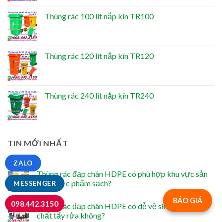
Thùng rác 100 lít nắp kín TR100
Thùng rác 120 lít nắp kín TR120
Thùng rác 240 lít nắp kín TR240
TIN MỚI NHẤT
ZALO
Thùng rác đạp chân HDPE có phù hợp khu vực sản
xuất thực phẩm sạch?
MESSENGER
BÁO GIÁ
098.442.3150
Thùng rác đạp chân HDPE có dễ vệ sinh bằng hóa
chất tẩy rửa không?