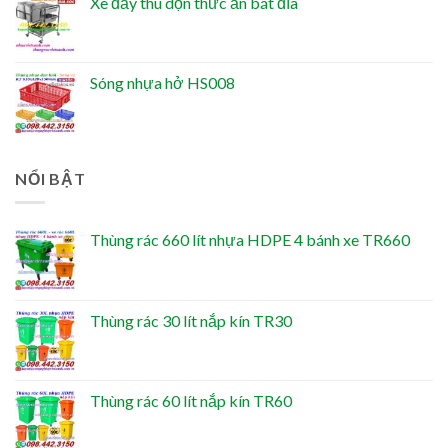
Xe đẩy thu dọn thức ăn bát đĩa
Sóng nhựa hở HS008
NỔI BẬT
Thùng rác 660 lít nhựa HDPE 4 bánh xe TR660
Thùng rác 30 lít nắp kín TR30
Thùng rác 60 lít nắp kín TR60