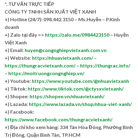
*. TƯ VẤN TRỰC TIẾP
CÔNG TY TNHH SẢN XUẤT VIỆT XANH
+)
Hotline (24/7): 098.442.3150 – Ms.Huyền – P.Kinh
doanh
+)
Zalo tại đây =>
https://zalo.me/0984423150
– Huyền
Việt Xanh
+) Email:
huyen@congnghiepvietxanh.com.vn
+) Website:
https://nhuavietxanh.com/
–
https://thungracvietxanh.com/
–
https://thungrac.info/
–
https://moitruongcongnghiep.vn/
+) Youtube:
https://www.youtube.com/@nhuavietxanh
+) Tiktok:
https://www.tiktok.com/@ctysxvietxanh/
+) Shopee:
https://shopee.vn/nhuavietxanh/
+) Lazada:
https://www.lazada.vn/shop/nhua-viet-xanh/
+) Facebook:
https://www.facebook.com/thungracvietxanh/
+)
Địa chỉ kho xem hàng: 334 Tân Hòa Đông, Phường Bình
Trị Đông, Quận Bình Tân, TP.HCM