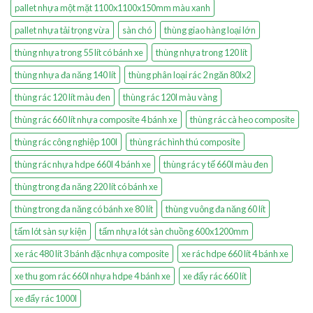
pallet nhựa một mặt 1100x1100x150mm màu xanh
pallet nhựa tải trọng vừa
sàn chó
thùng giao hàng loại lớn
thùng nhựa trong 55 lít có bánh xe
thùng nhựa trong 120 lít
thùng nhựa đa năng 140 lít
thùng phân loại rác 2 ngăn 80lx2
thùng rác 120 lít màu đen
thùng rác 120l màu vàng
thùng rác 660 lít nhựa composite 4 bánh xe
thùng rác cà heo composite
thùng rác công nghiệp 100l
thùng rác hình thú composite
thùng rác nhựa hdpe 660l 4 bánh xe
thùng rác y tế 660l màu đen
thùng trong đa năng 220 lít có bánh xe
thùng trong đa năng có bánh xe 80 lít
thùng vuông đa năng 60 lít
tấm lót sàn sự kiện
tấm nhựa lót sàn chuồng 600x1200mm
xe rác 480 lít 3 bánh đặc nhựa composite
xe rác hdpe 660 lít 4 bánh xe
xe thu gom rác 660l nhựa hdpe 4 bánh xe
xe đẩy rác 660 lít
xe đẩy rác 1000l