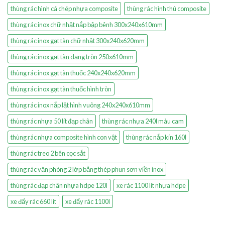
thùng rác hình cá chép nhựa composite
thùng rác hình thú composite
thùng rác inox chữ nhật nắp bập bênh 300x240x610mm
thùng rác inox gạt tàn chữ nhật 300x240x620mm
thùng rác inox gạt tàn dạng tròn 250x610mm
thùng rác inox gạt tàn thuốc 240x240x620mm
thùng rác inox gạt tàn thuốc hình tròn
thùng rác inox nắp lật hình vuông 240x240x610mm
thùng rác nhựa 50 lít đạp chân
thùng rác nhựa 240l màu cam
thùng rác nhựa composite hình con vật
thùng rác nắp kín 160l
thùng rác treo 2 bên cọc sắt
thùng rác văn phòng 2 lớp bằng thép phun sơn viền inox
thùng rác đạp chân nhựa hdpe 120l
xe rác 1100 lít nhựa hdpe
xe đẩy rác 660 lít
xe đẩy rác 1100l