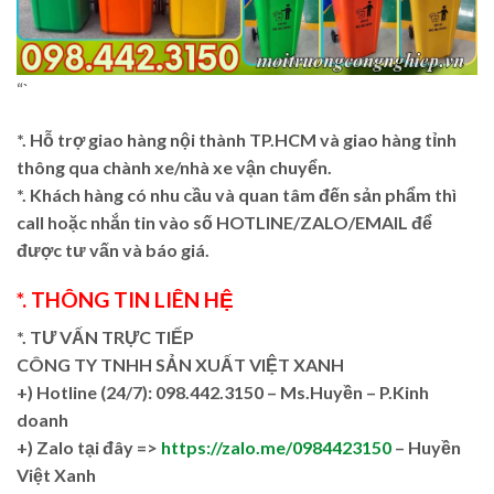
“`
*. Hỗ trợ giao hàng nội thành TP.HCM và giao hàng tỉnh
thông qua chành xe/nhà xe vận chuyển.
*. Khách hàng có nhu cầu và quan tâm đến sản phẩm thì
call hoặc nhắn tin vào số HOTLINE/ZALO/EMAIL để
được tư vấn và báo giá.
*. THÔNG TIN LIÊN HỆ
*. TƯ VẤN TRỰC TIẾP
CÔNG TY TNHH SẢN XUẤT VIỆT XANH
+)
Hotline (24/7): 098.442.3150 – Ms.Huyền – P.Kinh
doanh
+)
Zalo tại đây =>
https://zalo.me/0984423150
– Huyền
Việt Xanh