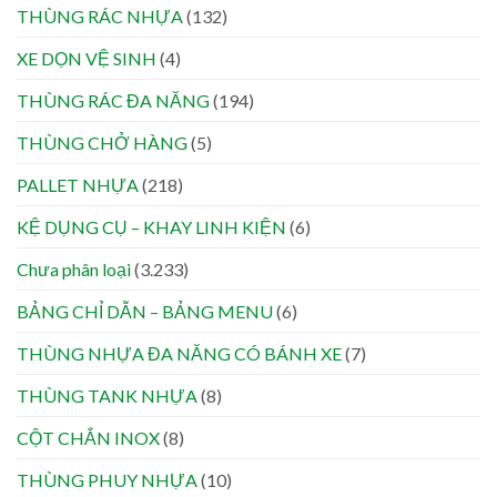
THÙNG RÁC NHỰA
(132)
XE DỌN VỆ SINH
(4)
THÙNG RÁC ĐA NĂNG
(194)
THÙNG CHỞ HÀNG
(5)
PALLET NHỰA
(218)
KỆ DỤNG CỤ – KHAY LINH KIỆN
(6)
Chưa phân loại
(3.233)
BẢNG CHỈ DẪN – BẢNG MENU
(6)
THÙNG NHỰA ĐA NĂNG CÓ BÁNH XE
(7)
THÙNG TANK NHỰA
(8)
CỘT CHẮN INOX
(8)
THÙNG PHUY NHỰA
(10)