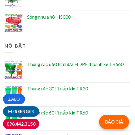
Sóng nhựa hở HS008
NỔI BẬT
Thùng rác 660 lít nhựa HDPE 4 bánh xe TR660
Thùng rác 30 lít nắp kín TR30
ZALO
MESSENGER
Thùng rác 60 lít nắp kín TR60
BÁO GIÁ
098.442.3150