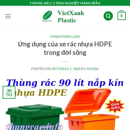
Skip
THÙNG RÁC CÔNG NGHIỆP HÀNG ĐẦU
to
0
content
CHƯA PHÂN LOẠI
Ứng dụng của xe rác nhựa HDPE
trong đời sống
POSTED ON
30 THÁNG 1, 2025
BY
HUYEN
30
Th1