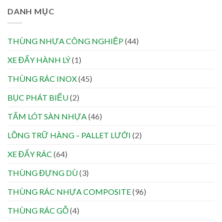
DANH MỤC
THÙNG NHỰA CÔNG NGHIỆP
(44)
XE ĐẨY HÀNH LÝ
(1)
THÙNG RÁC INOX
(45)
BỤC PHÁT BIỂU
(2)
TẤM LÓT SÀN NHỰA
(46)
LỒNG TRỮ HÀNG – PALLET LƯỚI
(2)
XE ĐẨY RÁC
(64)
THÙNG ĐỰNG DÙ
(3)
THÙNG RÁC NHỰA COMPOSITE
(96)
THÙNG RÁC GỖ
(4)