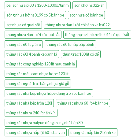
pallet nhựa pl03ls 1200x1000x78mm
sóng hở hs022-sh
sóng nhựa hở hs0199 có 5 bánh xe
sọt nhựa có bánh xe
sọt nhựa có quai sắt
thùng nhựa đan lưới có bánh xe hs022
thùng nhựa đan lưới có quai sắt
thùng nhựa đan lưới hs011 có quai sắt
thùng rác 60 lít giá rẻ
thùng rác 60 lít nắp bập bênh
thùng rác 60l 4 bánh xe xanh lá
thùng rác 100 lít có đế
thùng rác công nghiệp 120 lít màu xanh lá
thùng rác màu cam nhựa hdpe 120 lít
thùng rác ngoài trời bằng nhựa giả gỗ
thùng rác nhà bếp nhựa hdpe dạng tròn có bánh xe
thùng rác nhà bếp tròn 120l
thùng rác nhựa 60 lít 4 bánh xe
thùng rác nhựa 240 lít nắp kín
thùng rác nhựa baiyun dùng trong nhà bếp 80l
thùng rác nhựa nắp lật 60 lít baiyun
thùng rác nắp kín 2 bánh xe