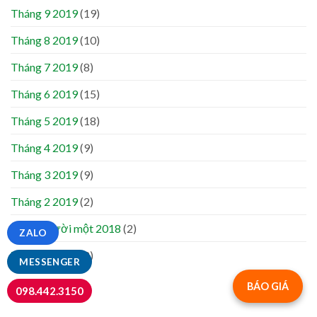
Tháng 9 2019
(19)
Tháng 8 2019
(10)
Tháng 7 2019
(8)
Tháng 6 2019
(15)
Tháng 5 2019
(18)
Tháng 4 2019
(9)
Tháng 3 2019
(9)
Tháng 2 2019
(2)
Tháng mười một 2018
(2)
ZALO
Tháng 7 2018
(2)
MESSENGER
BÁO GIÁ
098.442.3150