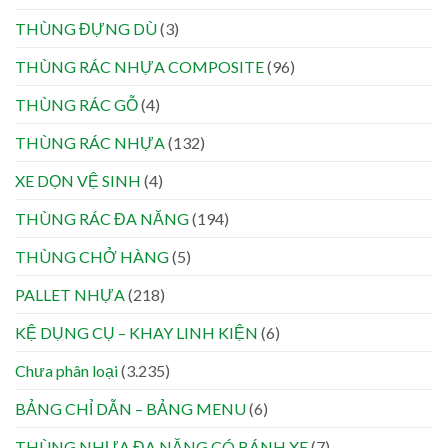
THÙNG ĐỰNG DÙ
(3)
THÙNG RÁC NHỰA COMPOSITE
(96)
THÙNG RÁC GỖ
(4)
THÙNG RÁC NHỰA
(132)
XE DỌN VỆ SINH
(4)
THÙNG RÁC ĐA NĂNG
(194)
THÙNG CHỞ HÀNG
(5)
PALLET NHỰA
(218)
KỆ DỤNG CỤ – KHAY LINH KIỆN
(6)
Chưa phân loại
(3.235)
BẢNG CHỈ DẪN – BẢNG MENU
(6)
THÙNG NHỰA ĐA NĂNG CÓ BÁNH XE
(7)