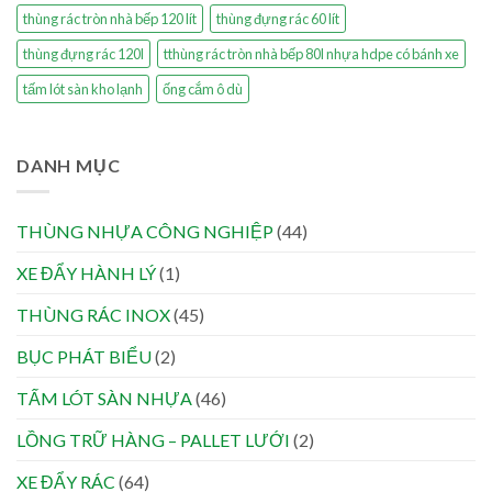
thùng rác tròn nhà bếp 120 lít
thùng đựng rác 60 lít
thùng đựng rác 120l
tthùng rác tròn nhà bếp 80l nhựa hdpe có bánh xe
tấm lót sàn kho lạnh
ống cắm ô dù
DANH MỤC
THÙNG NHỰA CÔNG NGHIỆP
(44)
XE ĐẨY HÀNH LÝ
(1)
THÙNG RÁC INOX
(45)
BỤC PHÁT BIỂU
(2)
TẤM LÓT SÀN NHỰA
(46)
LỒNG TRỮ HÀNG – PALLET LƯỚI
(2)
XE ĐẨY RÁC
(64)