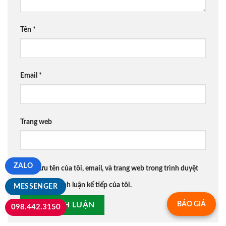
Tên
*
Email
*
Trang web
ZALO
Lưu tên của tôi, email, và trang web trong trình duyệt
này cho lần bình luận kế tiếp của tôi.
MESSENGER
BÁO GIÁ
098.442.3150