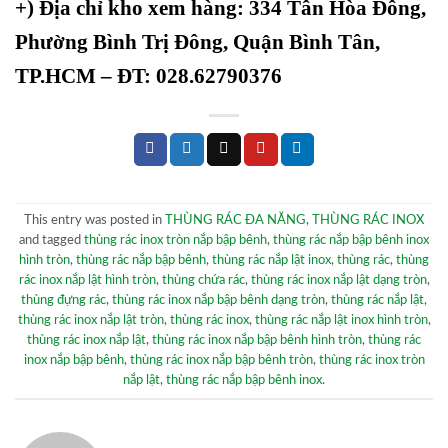
+)
Địa chỉ kho xem hàng: 334 Tân Hòa Đông,
Phường Bình Trị Đông, Quận Bình Tân,
TP.HCM – ĐT: 028.62790376
This entry was posted in
THÙNG RÁC ĐA NĂNG
,
THÙNG RÁC INOX
and tagged
thùng rác inox tròn nắp bập bênh
,
thùng rác nắp bập bênh inox
hình tròn
,
thùng rác nắp bập bênh
,
thùng rác nắp lật inox
,
thùng rác
,
thùng
rác inox nắp lật hình tròn
,
thùng chứa rác
,
thùng rác inox nắp lật dạng tròn
,
thùng đựng rác
,
thùng rác inox nắp bập bênh dạng tròn
,
thùng rác nắp lật
,
thùng rác inox nắp lật tròn
,
thùng rác inox
,
thùng rác nắp lật inox hình tròn
,
thùng rác inox nắp lật
,
thùng rác inox nắp bập bênh hình tròn
,
thùng rác
inox nắp bập bênh
,
thùng rác inox nắp bập bênh tròn
,
thùng rác inox tròn
nắp lật
,
thùng rác nắp bập bênh inox
.