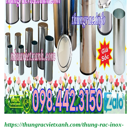
https://thungracvietxanh.com/thung-rac-inox-