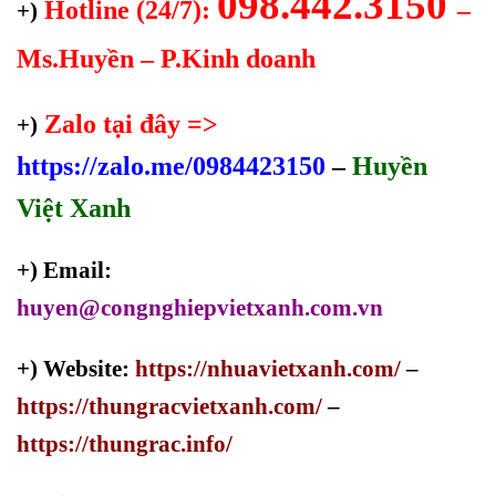
098.442.3150
Hotline (24/7):
–
+)
Ms.Huyền – P.Kinh doanh
Zalo tại đây =>
+)
https://zalo.me/0984423150
–
Huyền
Việt Xanh
+) Email:
huyen@congnghiepvietxanh.com.vn
+) Website:
https://nhuavietxanh.com/
–
https://thungracvietxanh.com/
–
https://thungrac.info/