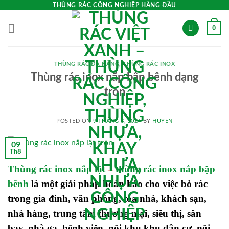
Skip
THÙNG RÁC CÔNG NGHIỆP HÀNG ĐẦU
to
0
content
THÙNG RÁC ĐA NĂNG
,
THÙNG RÁC INOX
Thùng rác inox nắp bập bênh dạng
tròn
POSTED ON
9 THÁNG 8, 2024
BY
HUYEN
09
Th8
Thùng rác inox nắp lật
–
thùng rác inox nắp bập
bênh
là một giải pháp hoàn hảo cho việc bỏ rác
trong gia đình, văn phòng, tòa nhà, khách sạn,
nhà hàng, trung tâm thương mại, siêu thị, sân
bay, nhà ga, bệnh viện, nội khu khu dân cư, nội