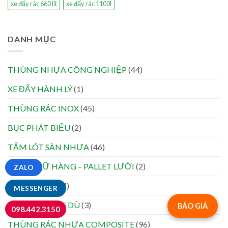
xe đẩy rác 660 lít
xe đẩy rác 1100l
DANH MỤC
THÙNG NHỰA CÔNG NGHIỆP
(44)
XE ĐẨY HÀNH LÝ
(1)
THÙNG RÁC INOX
(45)
BỤC PHÁT BIỂU
(2)
TẤM LÓT SÀN NHỰA
(46)
LỒNG TRỮ HÀNG – PALLET LƯỚI
(2)
ZALO
XE ĐẨY RÁC
(64)
MESSENGER
THÙNG ĐỰNG DÙ
(3)
BÁO GIÁ
098.442.3150
THÙNG RÁC NHỰA COMPOSITE
(96)