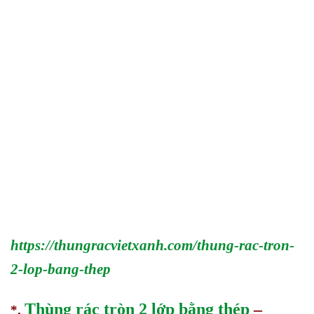
https://thungracvietxanh.com/thung-rac-tron-
2-lop-bang-thep
Thùng rác tròn 2 lớp bằng thép
–
*.