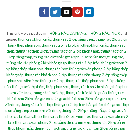
This entry was posted in
THÙNG RÁC ĐA NĂNG
,
THÙNG RÁC INOX
and
tagged
thùng rác không nắp
,
thùng rác 2 lớp bằng thép
,
thùng rác 2 lớp tròn
bằng thép phun sơn
,
thùng rác tròn 2 lớp bằng thép không nắp
,
thùng rác
thép
,
thùng rác thép 2 lớp
,
thùng rác tròn 2 lớp không nắp
,
thùng rác tròn 2
lớp bằng thép
,
thùng rác 2 lớp bằng thép phun sơn viền inox
,
thùng rác
,
thùng rác văn phòng 2 lớp không nắp
,
thùng rác 2 lớp tròn
,
thùng rác tròn 2
lớp bằng thép phun sơn
,
thùng rác inox
,
thùng rác văn phòng 2 lớp bằng thép
không nắp
,
thùng rác khách sạn 2 lớp
,
thùng rác văn phòng 2 lớp bằng thép
phun sơn viền inox
,
thùng rác 2 lớp
,
thùng rác thép phun sơn 2 lớp không
nắp
,
thùng rác 2 lớp bằng thép phun sơn
,
thùng rác tròn 2 lớp bằng thép phun
sơn viền inox
,
thùng rác inox 2 lớp
,
thùng rác tròn không nắp
,
thùng rác
khách sạn 2 lớp bằng thép
,
thùng rác khách sạn 2 lớp bằng thép phun sơn
viền inox
,
thùng rác tròn 2 lớp
,
thùng rác 2 lớp tròn bằng thép
,
thùng rác 2 lớp
tròn bằng thép phun sơn viền inox
,
thùng rác 2 lớp không nắp
,
thùng rác văn
phòng 2 lớp bằng thép
,
thùng rác thép 2 lớp viền inox
,
thùng rác văn phòng 2
lớp
,
thùng rác văn phòng 2 lớp bằng thép phun sơn
,
thùng rác 2 lớp bằng
thép không nắp
,
thùng rác inox tròn
,
thùng rác khách sạn 2 lớp bằng thép