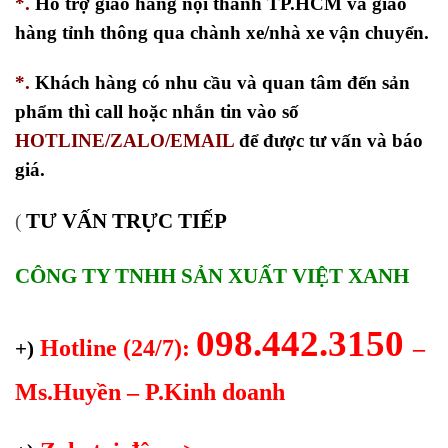
*.
Hỗ trợ giao hàng nội thành TP.HCM và giao
hàng tỉnh thông qua chành xe/nhà xe vận chuyển.
*.
Khách hàng có nhu cầu và quan tâm đến sản
phẩm thì call hoặc nhắn tin vào số
HOTLINE/ZALO/EMAIL
để được tư vấn và báo
giá.
TƯ VẤN TRỰC TIẾP
(
CÔNG TY TNHH SẢN XUẤT VIỆT XANH
098.442.3150
Hotline (24/7):
–
+)
Ms.Huyền – P.Kinh doanh