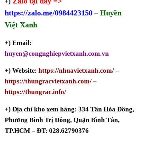
Zalo tại đây =>
+)
https://zalo.me/0984423150
–
Huyền
Việt Xanh
+) Email:
huyen@congnghiepvietxanh.com.vn
+) Website:
https://nhuavietxanh.com/
–
https://thungracvietxanh.com/
–
https://thungrac.info/
+)
Địa chỉ kho xem hàng: 334 Tân Hòa Đông,
Phường Bình Trị Đông, Quận Bình Tân,
TP.HCM – ĐT: 028.62790376