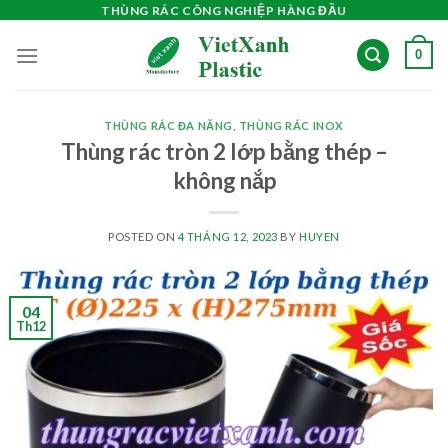
Skip
THÙNG RÁC CÔNG NGHIỆP HÀNG ĐẦU
to
0
content
THÙNG RÁC ĐA NĂNG
,
THÙNG RÁC INOX
Thùng rác tròn 2 lớp bằng thép –
không nắp
POSTED ON
4 THÁNG 12, 2023
BY
HUYEN
04
Th12