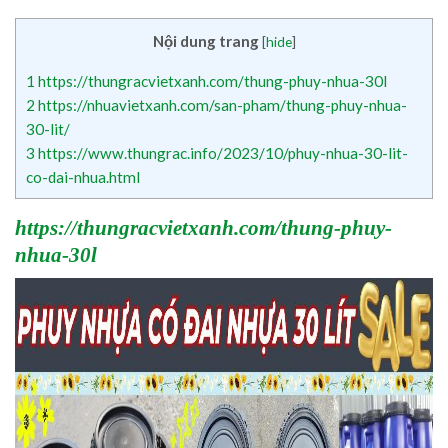
Nội dung trang
[
hide
]
1
https://thungracvietxanh.com/thung-phuy-nhua-30l
2
https://nhuavietxanh.com/san-pham/thung-phuy-nhua-
30-lit/
3
https://www.thungrac.info/2023/10/phuy-nhua-30-lit-
co-dai-nhua.html
https://thungracvietxanh.com/thung-phuy-
nhua-30l