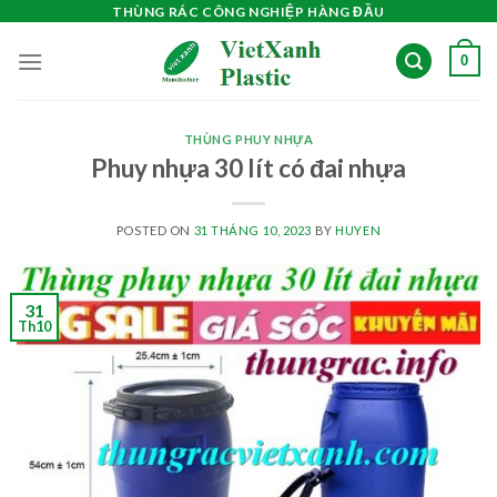
Skip
THÙNG RÁC CÔNG NGHIỆP HÀNG ĐẦU
to
0
content
THÙNG PHUY NHỰA
Phuy nhựa 30 lít có đai nhựa
POSTED ON
31 THÁNG 10, 2023
BY
HUYEN
31
Th10