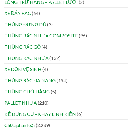
LỒNG TRỮ HÀNG – PALLET LƯỚI
(2)
XE ĐẨY RÁC
(64)
THÙNG ĐỰNG DÙ
(3)
THÙNG RÁC NHỰA COMPOSITE
(96)
THÙNG RÁC GỖ
(4)
THÙNG RÁC NHỰA
(132)
XE DỌN VỆ SINH
(4)
THÙNG RÁC ĐA NĂNG
(194)
THÙNG CHỞ HÀNG
(5)
PALLET NHỰA
(218)
KỆ DỤNG CỤ – KHAY LINH KIỆN
(6)
Chưa phân loại
(3.239)