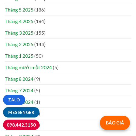
Tháng 5 2025
(186)
Tháng 4 2025
(184)
Tháng 3 2025
(155)
Tháng 2 2025
(143)
Tháng 1 2025
(50)
Tháng mười một 2024
(5)
Tháng 8 2024
(9)
Tháng 7 2024
(5)
ZALO
Tháng 6 2024
(1)
MESSENGER
Tháng 5 2024
(3)
BÁO GIÁ
098.442.3150
Tháng 4 2024
(1)