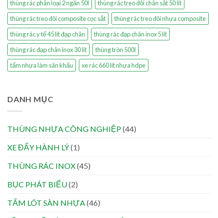
thùng rác phân loại 2 ngăn 50l
thùng rác treo đôi chân sắt 50 lít
thùng rác treo đôi composite cọc sắt
thùng rác treo đôi nhựa composite
thùng rác y tế 45 lít đạp chân
thùng rác đạp chân inox 5 lít
thùng rác đạp chân inox 30 lít
thùng tròn 500l
tấm nhựa làm sân khấu
xe rác 660 lít nhựa hdpe
DANH MỤC
THÙNG NHỰA CÔNG NGHIỆP
(44)
XE ĐẨY HÀNH LÝ
(1)
THÙNG RÁC INOX
(45)
BỤC PHÁT BIỂU
(2)
TẤM LÓT SÀN NHỰA
(46)