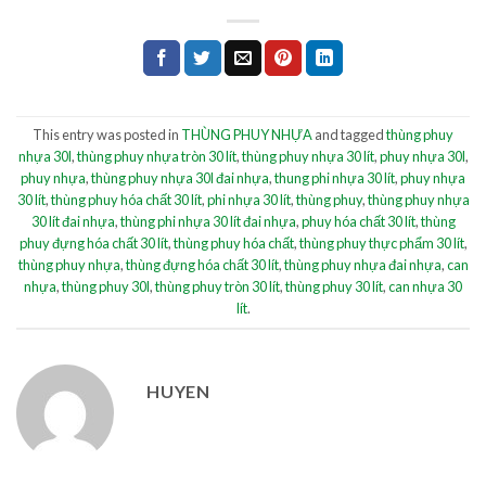
This entry was posted in
THÙNG PHUY NHỰA
and tagged
thùng phuy
nhựa 30l
,
thùng phuy nhựa tròn 30 lít
,
thùng phuy nhựa 30 lít
,
phuy nhựa 30l
,
phuy nhựa
,
thùng phuy nhựa 30l đai nhựa
,
thung phi nhựa 30 lít
,
phuy nhựa
30 lít
,
thùng phuy hóa chất 30 lít
,
phi nhựa 30 lít
,
thùng phuy
,
thùng phuy nhựa
30 lít đai nhựa
,
thùng phi nhựa 30 lít đai nhựa
,
phuy hóa chất 30 lít
,
thùng
phuy đựng hóa chất 30 lít
,
thùng phuy hóa chất
,
thùng phuy thực phẩm 30 lít
,
thùng phuy nhựa
,
thùng đựng hóa chất 30 lít
,
thùng phuy nhựa đai nhựa
,
can
nhựa
,
thùng phuy 30l
,
thùng phuy tròn 30 lít
,
thùng phuy 30 lít
,
can nhựa 30
lít
.
HUYEN