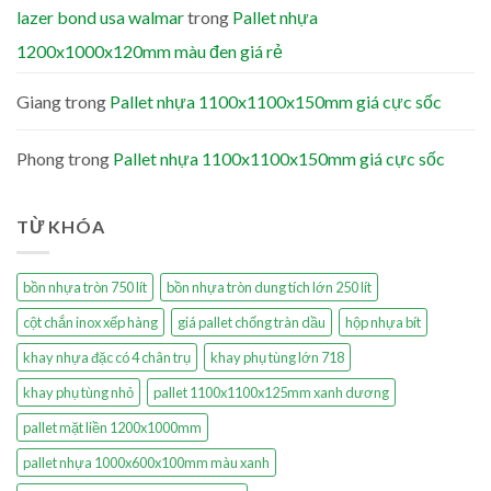
lazer bond usa walmar
trong
Pallet nhựa
1200x1000x120mm màu đen giá rẻ
Giang
trong
Pallet nhựa 1100x1100x150mm giá cực sốc
Phong
trong
Pallet nhựa 1100x1100x150mm giá cực sốc
TỪ KHÓA
bồn nhựa tròn 750 lít
bồn nhựa tròn dung tích lớn 250 lít
cột chắn inox xếp hàng
giá pallet chống tràn dầu
hộp nhựa bít
khay nhựa đặc có 4 chân trụ
khay phụ tùng lớn 718
khay phụ tùng nhỏ
pallet 1100x1100x125mm xanh dương
pallet mặt liền 1200x1000mm
pallet nhựa 1000x600x100mm màu xanh