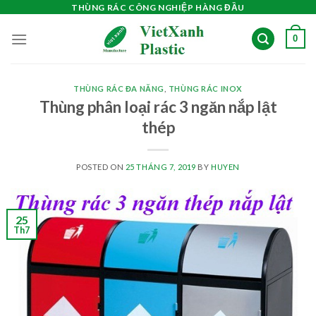
Skip
THÙNG RÁC CÔNG NGHIỆP HÀNG ĐẦU
to
0
content
THÙNG RÁC ĐA NĂNG
,
THÙNG RÁC INOX
Thùng phân loại rác 3 ngăn nắp lật
thép
POSTED ON
25 THÁNG 7, 2019
BY
HUYEN
25
Th7