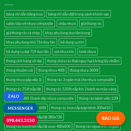
bảng chỉ dẫn bằng inox
bảng chỉ dẫn đặt trong sảnh khách sạn
cabin bảo vệ nhựa composite
chậu nhựa
giá thùng rác
giá thùng rác cá chép
khay phụ tùng duy tân trung
khay phụ tùng nhỏ 716 duy tân
kệ dụng cụ lớn
kệ dụng cụ đại 719 duy tân
sọt nhựa kín
tank nhựa
thùng chở hàng cỡ đại
thùng chứa rác thải nguy hại không lây nhiễm
thùng nhuộm vải
thùng nhựa 400l
thùng nhựa 3000l
thùng nhựa gập xếp 1t
thùng rác 3 ngăn mái che nhựa composite
thùng rác 25 lít nắp lật
thùng rác 120 lít nắp kín 2 bánh xe màu vàng
ZALO
thùng rác 480l 3 bánh đặc nhựa composite
thùng rác bệnh viện 120l
thùng rác công cộng 660l
thùng rác inox nắp bập bênh 300x610
MESSENGER
thùng rác inox tròn nắp lật 380x730
BÁO GIÁ
098.442.3150
thùng rác inox tròn nắp lật xoay 480x830
thùng rác ngoài trời 3 ngăn