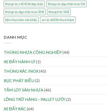
thùng rác y tế 45 lít đạp chân
thùng rác đạp chân inox 5 lít
thùng rác đạp chân inox 30 lít
thùng tròn 500l
tấm nhựa làm sân khấu
xe rác 660 lít nhựa hdpe
DANH MỤC
THÙNG NHỰA CÔNG NGHIỆP
(44)
XE ĐẨY HÀNH LÝ
(1)
THÙNG RÁC INOX
(45)
BỤC PHÁT BIỂU
(2)
TẤM LÓT SÀN NHỰA
(46)
LỒNG TRỮ HÀNG – PALLET LƯỚI
(2)
XE ĐẨY RÁC
(64)