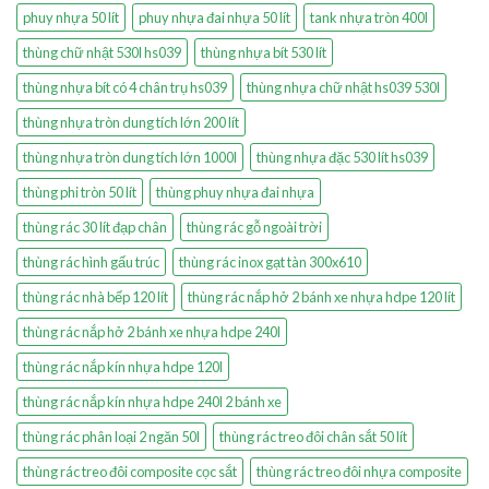
phuy nhựa 50 lít
phuy nhựa đai nhựa 50 lít
tank nhựa tròn 400l
thùng chữ nhật 530l hs039
thùng nhựa bít 530 lít
thùng nhựa bít có 4 chân trụ hs039
thùng nhựa chữ nhật hs039 530l
thùng nhựa tròn dung tích lớn 200 lít
thùng nhựa tròn dung tích lớn 1000l
thùng nhựa đặc 530 lít hs039
thùng phi tròn 50 lít
thùng phuy nhựa đai nhựa
thùng rác 30 lít đạp chân
thùng rác gỗ ngoài trời
thùng rác hình gấu trúc
thùng rác inox gạt tàn 300x610
thùng rác nhà bếp 120 lít
thùng rác nắp hở 2 bánh xe nhựa hdpe 120 lít
thùng rác nắp hở 2 bánh xe nhựa hdpe 240l
thùng rác nắp kín nhựa hdpe 120l
thùng rác nắp kín nhựa hdpe 240l 2 bánh xe
thùng rác phân loại 2 ngăn 50l
thùng rác treo đôi chân sắt 50 lít
thùng rác treo đôi composite cọc sắt
thùng rác treo đôi nhựa composite