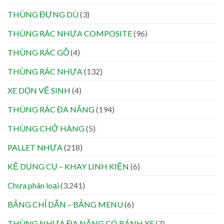
THÙNG ĐỰNG DÙ
(3)
THÙNG RÁC NHỰA COMPOSITE
(96)
THÙNG RÁC GỖ
(4)
THÙNG RÁC NHỰA
(132)
XE DỌN VỆ SINH
(4)
THÙNG RÁC ĐA NĂNG
(194)
THÙNG CHỞ HÀNG
(5)
PALLET NHỰA
(218)
KỆ DỤNG CỤ – KHAY LINH KIỆN
(6)
Chưa phân loại
(3.241)
BẢNG CHỈ DẪN – BẢNG MENU
(6)
THÙNG NHỰA ĐA NĂNG CÓ BÁNH XE
(7)