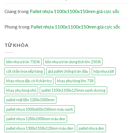
Giang
trong
Pallet nhựa 1100x1100x150mm giá cực sốc
Phong
trong
Pallet nhựa 1100x1100x150mm giá cực sốc
TỪ KHÓA
bồn nhựa tròn 750 lít
bồn nhựa tròn dung tích lớn 250 lít
cột chắn inox xếp hàng
giá pallet chống tràn dầu
hộp nhựa bít
khay nhựa đặc có 4 chân trụ
khay phụ tùng lớn 718
khay phụ tùng nhỏ
pallet 1100x1100x125mm xanh dương
pallet mặt liền 1200x1000mm
pallet nhựa 1000x600x100mm màu xanh
pallet nhựa 1200x1000mm màu đen
pallet nhựa 1300x1100x120mm màu đen
pallet nhựa đen