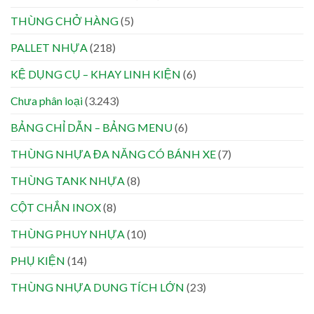
THÙNG CHỞ HÀNG
(5)
PALLET NHỰA
(218)
KỆ DỤNG CỤ – KHAY LINH KIỆN
(6)
Chưa phân loại
(3.243)
BẢNG CHỈ DẪN – BẢNG MENU
(6)
THÙNG NHỰA ĐA NĂNG CÓ BÁNH XE
(7)
THÙNG TANK NHỰA
(8)
CỘT CHẮN INOX
(8)
THÙNG PHUY NHỰA
(10)
PHỤ KIỆN
(14)
THÙNG NHỰA DUNG TÍCH LỚN
(23)