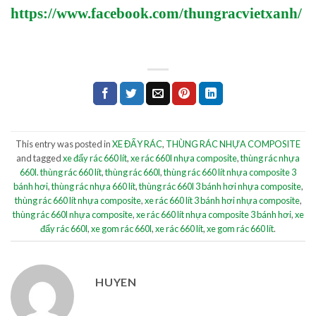
https://www.facebook.com/thungracvietxanh/
This entry was posted in
XE ĐẨY RÁC
,
THÙNG RÁC NHỰA COMPOSITE
and tagged
xe đẩy rác 660 lít
,
xe rác 660l nhựa composite
,
thùng rác nhựa
660l. thùng rác 660 lít
,
thùng rác 660l
,
thùng rác 660 lít nhựa composite 3
bánh hơi
,
thùng rác nhựa 660 lít
,
thùng rác 660l 3 bánh hơi nhựa composite
,
thùng rác 660 lít nhựa composite
,
xe rác 660 lít 3 bánh hơi nhựa composite
,
thùng rác 660l nhựa composite
,
xe rác 660 lít nhựa composite 3 bánh hơi
,
xe
đẩy rác 660l
,
xe gom rác 660l
,
xe rác 660 lít
,
xe gom rác 660 lít
.
HUYEN