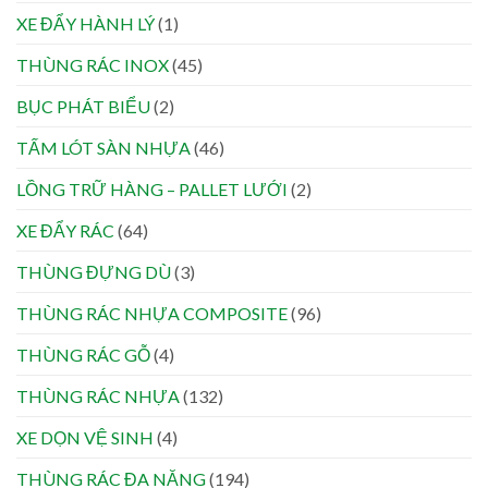
XE ĐẨY HÀNH LÝ
(1)
THÙNG RÁC INOX
(45)
BỤC PHÁT BIỂU
(2)
TẤM LÓT SÀN NHỰA
(46)
LỒNG TRỮ HÀNG – PALLET LƯỚI
(2)
XE ĐẨY RÁC
(64)
THÙNG ĐỰNG DÙ
(3)
THÙNG RÁC NHỰA COMPOSITE
(96)
THÙNG RÁC GỖ
(4)
THÙNG RÁC NHỰA
(132)
XE DỌN VỆ SINH
(4)
THÙNG RÁC ĐA NĂNG
(194)