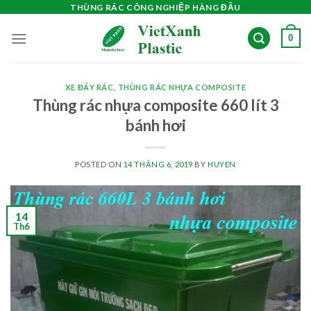
Skip
THÙNG RÁC CÔNG NGHIỆP HÀNG ĐẦU
to
0
content
XE ĐẨY RÁC
,
THÙNG RÁC NHỰA COMPOSITE
Thùng rác nhựa composite 660 lít 3
bánh hơi
POSTED ON
14 THÁNG 6, 2019
BY
HUYEN
14
Th6