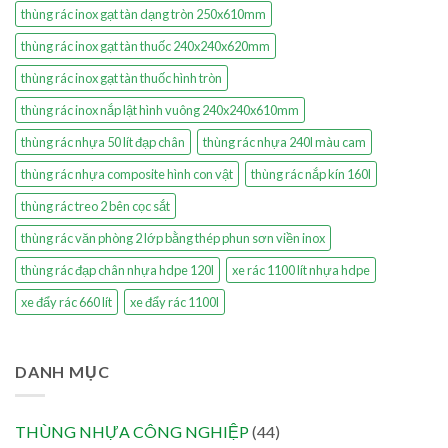
thùng rác inox gạt tàn dạng tròn 250x610mm
thùng rác inox gạt tàn thuốc 240x240x620mm
thùng rác inox gạt tàn thuốc hình tròn
thùng rác inox nắp lật hình vuông 240x240x610mm
thùng rác nhựa 50 lít đạp chân
thùng rác nhựa 240l màu cam
thùng rác nhựa composite hình con vật
thùng rác nắp kín 160l
thùng rác treo 2 bên cọc sắt
thùng rác văn phòng 2 lớp bằng thép phun sơn viền inox
thùng rác đạp chân nhựa hdpe 120l
xe rác 1100 lít nhựa hdpe
xe đẩy rác 660 lít
xe đẩy rác 1100l
DANH MỤC
THÙNG NHỰA CÔNG NGHIỆP
(44)