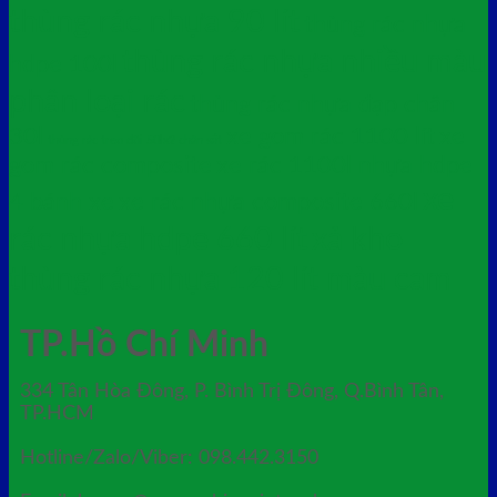
thùng rác nhựa 90 lít
thùng rác nhựa
thùng rác nhựa nhiều màu
hdpe 100l
phân loại rác
thùng rác nhựa đạp chân
30l
xe gom rác 1100 lít
xe
thùng rác treo đôi 50lx2 chân sắt
gom rác composite
xe rác 1100l nhựa hdpe
xe
4 bánh xe
xe rác nhựa composite 660l
rác nhựa hdpe 660 lít
xả kho
thùng rác nhựa 120 lít màu cam
TP.Hồ Chí Minh
334 Tân Hòa Đông, P. Bình Trị Đông, Q.Bình Tân,
TP.HCM
Hotline/Zalo/Viber: 098.442.3150