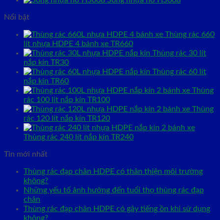
Sóng nhựa hở HS008
Nổi bật
Thùng rác 660
lít nhựa HDPE 4 bánh xe TR660
Thùng rác 30 lít
nắp kín TR30
Thùng rác 60 lít
nắp kín TR60
Thùng
rác 100 lít nắp kín TR100
Thùng
rác 120 lít nắp kín TR120
Thùng rác 240 lít nắp kín TR240
Tin mới nhất
Thùng rác đạp chân HDPE có thân thiện môi trường
không?
Những yếu tố ảnh hưởng đến tuổi thọ thùng rác đạp
chân
Thùng rác đạp chân HDPE có gây tiếng ồn khi sử dụng
không?