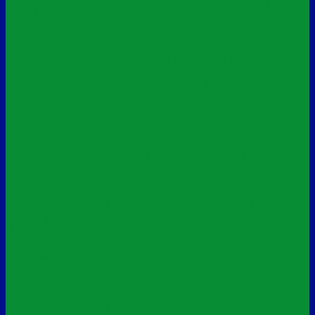
tank nhựa đựng
phuy nhựa tròn 30 lít
nước
thùng chở hàng cỡ đại
thùng chứa rác thải nguy hại không lây nhiễm
thùng nhựa chứa nước
thùng
nhựa giao hàng sau xe máy
thùng
nhựa tròn 500 lít
thùng phi 30 lít đai
nhựa
thùng phi hóa chất 50 lít
thùng phi
thùng phân loại
nhựa 50l có đai nhựa
rác 2 ngăn nhựa composite
thùng
rác 100 lít
thùng rác 120 lít nắp
kín 2 bánh xe màu vàng
thùng rác 480l 3 bánh đặc
thùng
thùng rác bệnh viện 100 lít
nhựa composite
rác công cộng 120 lít màu xanh lá
thùng rác nhựa 60l 4 bánh xe