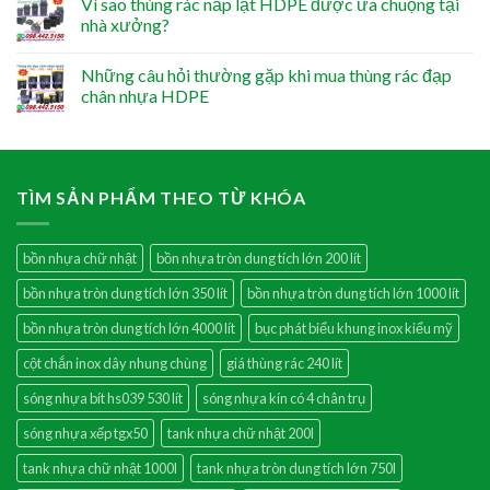
Vì sao thùng rác nắp lật HDPE được ưa chuộng tại
nhà xưởng?
Những câu hỏi thường gặp khi mua thùng rác đạp
chân nhựa HDPE
TÌM SẢN PHẨM THEO TỪ KHÓA
bồn nhựa chữ nhật
bồn nhựa tròn dung tích lớn 200 lít
bồn nhựa tròn dung tích lớn 350 lít
bồn nhựa tròn dung tích lớn 1000 lít
bồn nhựa tròn dung tích lớn 4000 lít
bục phát biểu khung inox kiểu mỹ
cột chắn inox dây nhung chùng
giá thùng rác 240 lít
sóng nhựa bít hs039 530 lít
sóng nhựa kín có 4 chân trụ
sóng nhựa xếp tgx50
tank nhựa chữ nhật 200l
tank nhựa chữ nhật 1000l
tank nhựa tròn dung tích lớn 750l