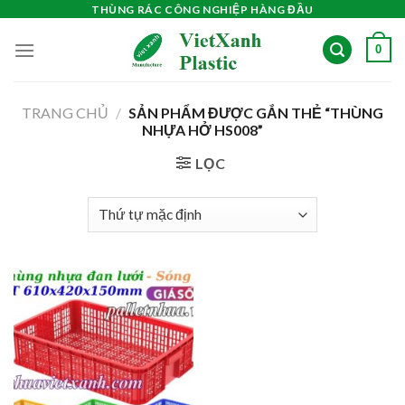
Skip
THÙNG RÁC CÔNG NGHIỆP HÀNG ĐẦU
to
0
content
TRANG CHỦ
/
SẢN PHẨM ĐƯỢC GẮN THẺ “THÙNG
NHỰA HỞ HS008”
LỌC