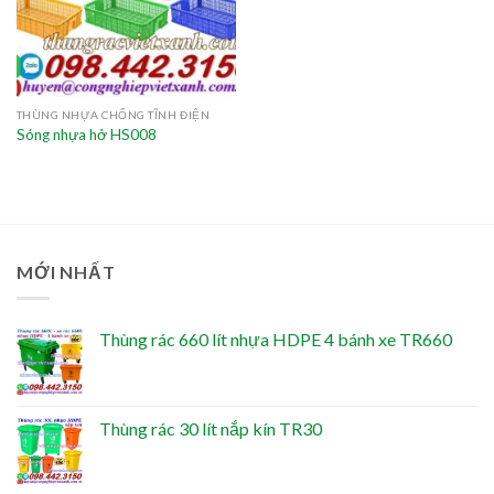
THÙNG NHỰA CHỐNG TĨNH ĐIỆN
Sóng nhựa hở HS008
MỚI NHẤT
Thùng rác 660 lít nhựa HDPE 4 bánh xe TR660
Thùng rác 30 lít nắp kín TR30