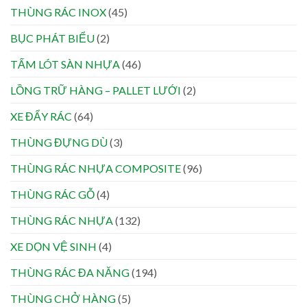
THÙNG RÁC INOX
(45)
BỤC PHÁT BIỂU
(2)
TẤM LÓT SÀN NHỰA
(46)
LỒNG TRỮ HÀNG – PALLET LƯỚI
(2)
XE ĐẨY RÁC
(64)
THÙNG ĐỰNG DÙ
(3)
THÙNG RÁC NHỰA COMPOSITE
(96)
THÙNG RÁC GỖ
(4)
THÙNG RÁC NHỰA
(132)
XE DỌN VỆ SINH
(4)
THÙNG RÁC ĐA NĂNG
(194)
THÙNG CHỞ HÀNG
(5)