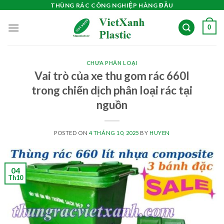
Skip
THÙNG RÁC CÔNG NGHIỆP HÀNG ĐẦU
to
0
content
CHƯA PHÂN LOẠI
Vai trò của xe thu gom rác 660l
trong chiến dịch phân loại rác tại
nguồn
POSTED ON
4 THÁNG 10, 2025
BY
HUYEN
04
Th10