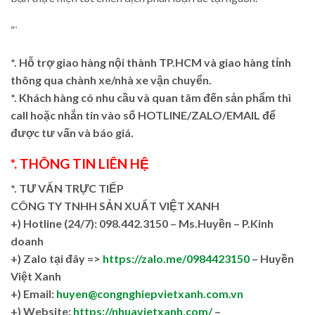
“`
*. Hỗ trợ giao hàng nội thành TP.HCM và giao hàng tỉnh
thông qua chành xe/nhà xe vận chuyển.
*. Khách hàng có nhu cầu và quan tâm đến sản phẩm thì
call hoặc nhắn tin vào số HOTLINE/ZALO/EMAIL để
được tư vấn và báo giá.
*. THÔNG TIN LIÊN HỆ
*. TƯ VẤN TRỰC TIẾP
CÔNG TY TNHH SẢN XUẤT VIỆT XANH
+)
Hotline (24/7): 098.442.3150 – Ms.Huyền – P.Kinh
doanh
+)
Zalo tại đây =>
https://zalo.me/0984423150
– Huyền
Việt Xanh
+) Email:
huyen@congnghiepvietxanh.com.vn
+) Website:
https://nhuavietxanh.com/
–