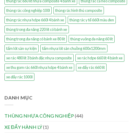
thùng rác 660 lít nhựa composite 4 bánh xe
thùng rác cà heo composite
thùng rác công nghiệp 100l
thùng rác hình thú composite
thùng rác nhựa hdpe 660l 4 bánh xe
thùng rác y tế 660l màu đen
thùng trong đa năng 220 lít có bánh xe
thùng trong đa năng có bánh xe 80 lít
thùng vuông đa năng 60 lít
tấm lót sàn sự kiện
tấm nhựa lót sàn chuồng 600x1200mm
xe rác 480 lít 3 bánh đặc nhựa composite
xe rác hdpe 660 lít 4 bánh xe
xe thu gom rác 660l nhựa hdpe 4 bánh xe
xe đẩy rác 660 lít
xe đẩy rác 1000l
DANH MỤC
THÙNG NHỰA CÔNG NGHIỆP
(44)
XE ĐẨY HÀNH LÝ
(1)