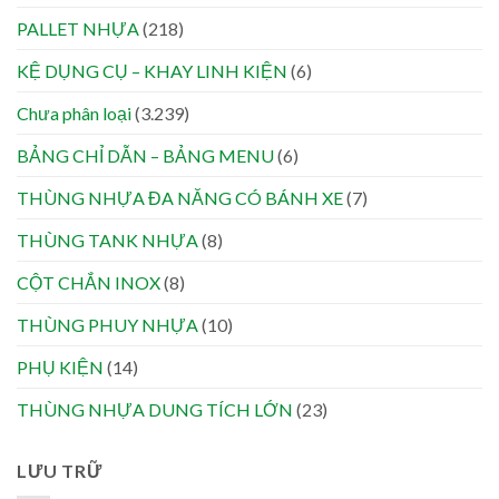
PALLET NHỰA
(218)
KỆ DỤNG CỤ – KHAY LINH KIỆN
(6)
Chưa phân loại
(3.239)
BẢNG CHỈ DẪN – BẢNG MENU
(6)
THÙNG NHỰA ĐA NĂNG CÓ BÁNH XE
(7)
THÙNG TANK NHỰA
(8)
CỘT CHẮN INOX
(8)
THÙNG PHUY NHỰA
(10)
PHỤ KIỆN
(14)
THÙNG NHỰA DUNG TÍCH LỚN
(23)
LƯU TRỮ