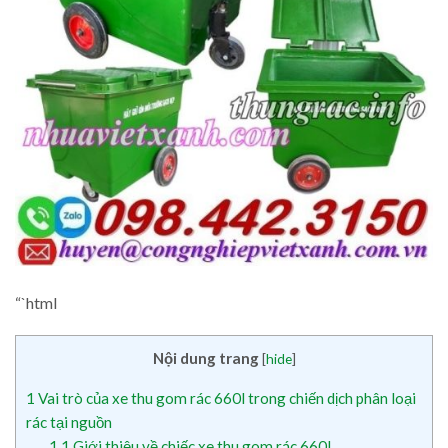
“`html
Nội dung trang
[
hide
]
1
Vai trò của xe thu gom rác 660l trong chiến dịch phân loại
rác tại nguồn
1.1
Giới thiệu về chiếc xe thu gom rác 660l