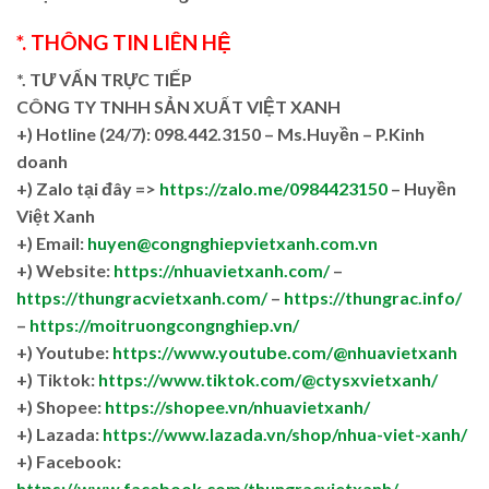
*. THÔNG TIN LIÊN HỆ
*. TƯ VẤN TRỰC TIẾP
CÔNG TY TNHH SẢN XUẤT VIỆT XANH
+)
Hotline (24/7): 098.442.3150 – Ms.Huyền – P.Kinh
doanh
+)
Zalo tại đây =>
https://zalo.me/0984423150
– Huyền
Việt Xanh
+) Email:
huyen@congnghiepvietxanh.com.vn
+) Website:
https://nhuavietxanh.com/
–
https://thungracvietxanh.com/
–
https://thungrac.info/
–
https://moitruongcongnghiep.vn/
+) Youtube:
https://www.youtube.com/@nhuavietxanh
+) Tiktok:
https://www.tiktok.com/@ctysxvietxanh/
+) Shopee:
https://shopee.vn/nhuavietxanh/
+) Lazada:
https://www.lazada.vn/shop/nhua-viet-xanh/
+) Facebook:
https://www.facebook.com/thungracvietxanh/