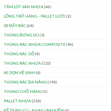
TẤM LÓT SÀN NHỰA
(46)
LỒNG TRỮ HÀNG – PALLET LƯỚI
(2)
XE ĐẨY RÁC
(64)
THÙNG ĐỰNG DÙ
(3)
THÙNG RÁC NHỰA COMPOSITE
(96)
THÙNG RÁC GỖ
(4)
THÙNG RÁC NHỰA
(132)
XE DỌN VỆ SINH
(4)
THÙNG RÁC ĐA NĂNG
(194)
THÙNG CHỞ HÀNG
(5)
PALLET NHỰA
(218)
KỆ DỤNG CỤ – KHAY LINH KIỆN
(6)