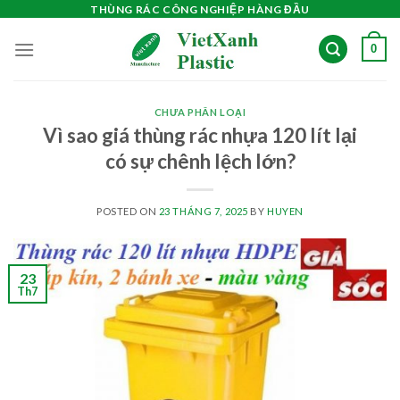
Skip
THÙNG RÁC CÔNG NGHIỆP HÀNG ĐẦU
to
0
content
CHƯA PHÂN LOẠI
Vì sao giá thùng rác nhựa 120 lít lại
có sự chênh lệch lớn?
POSTED ON
23 THÁNG 7, 2025
BY
HUYEN
23
Th7