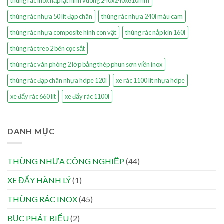
thùng rác inox nắp lật hình vuông 240x240x610mm
thùng rác nhựa 50 lít đạp chân
thùng rác nhựa 240l màu cam
thùng rác nhựa composite hình con vật
thùng rác nắp kín 160l
thùng rác treo 2 bên cọc sắt
thùng rác văn phòng 2 lớp bằng thép phun sơn viền inox
thùng rác đạp chân nhựa hdpe 120l
xe rác 1100 lít nhựa hdpe
xe đẩy rác 660 lít
xe đẩy rác 1100l
DANH MỤC
THÙNG NHỰA CÔNG NGHIỆP
(44)
XE ĐẨY HÀNH LÝ
(1)
THÙNG RÁC INOX
(45)
BỤC PHÁT BIỂU
(2)