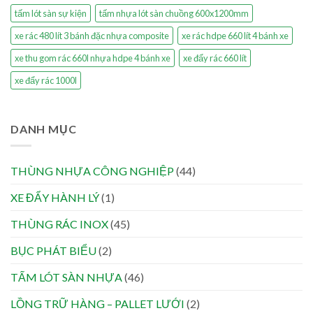
tấm lót sàn sự kiện
tấm nhựa lót sàn chuồng 600x1200mm
xe rác 480 lít 3 bánh đặc nhựa composite
xe rác hdpe 660 lít 4 bánh xe
xe thu gom rác 660l nhựa hdpe 4 bánh xe
xe đẩy rác 660 lít
xe đẩy rác 1000l
DANH MỤC
THÙNG NHỰA CÔNG NGHIỆP
(44)
XE ĐẨY HÀNH LÝ
(1)
THÙNG RÁC INOX
(45)
BỤC PHÁT BIỂU
(2)
TẤM LÓT SÀN NHỰA
(46)
LỒNG TRỮ HÀNG – PALLET LƯỚI
(2)