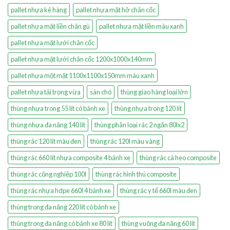
pallet nhựa kê hàng
pallet nhựa mặt hở chân cốc
pallet nhựa mặt liền chân gù
pallet nhựa mặt liền màu xanh
pallet nhựa mặt lưới chân cốc
pallet nhựa mặt lưới chân cốc 1200x1000x140mm
pallet nhựa một mặt 1100x1100x150mm màu xanh
pallet nhựa tải trọng vừa
sàn chó
thùng giao hàng loại lớn
thùng nhựa trong 55 lít có bánh xe
thùng nhựa trong 120 lít
thùng nhựa đa năng 140 lít
thùng phân loại rác 2 ngăn 80lx2
thùng rác 120 lít màu đen
thùng rác 120l màu vàng
thùng rác 660 lít nhựa composite 4 bánh xe
thùng rác cà heo composite
thùng rác công nghiệp 100l
thùng rác hình thú composite
thùng rác nhựa hdpe 660l 4 bánh xe
thùng rác y tế 660l màu đen
thùng trong đa năng 220 lít có bánh xe
thùng trong đa năng có bánh xe 80 lít
thùng vuông đa năng 60 lít