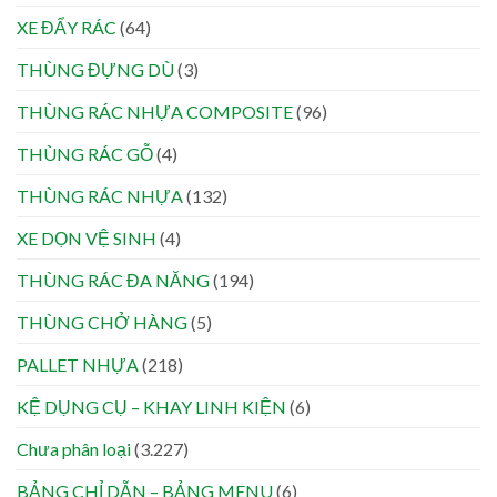
XE ĐẨY RÁC
(64)
THÙNG ĐỰNG DÙ
(3)
THÙNG RÁC NHỰA COMPOSITE
(96)
THÙNG RÁC GỖ
(4)
THÙNG RÁC NHỰA
(132)
XE DỌN VỆ SINH
(4)
THÙNG RÁC ĐA NĂNG
(194)
THÙNG CHỞ HÀNG
(5)
PALLET NHỰA
(218)
KỆ DỤNG CỤ – KHAY LINH KIỆN
(6)
Chưa phân loại
(3.227)
BẢNG CHỈ DẪN – BẢNG MENU
(6)