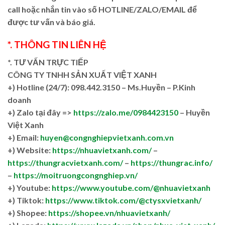
call hoặc nhắn tin vào số HOTLINE/ZALO/EMAIL để
được tư vấn và báo giá.
*. THÔNG TIN LIÊN HỆ
*. TƯ VẤN TRỰC TIẾP
CÔNG TY TNHH SẢN XUẤT VIỆT XANH
+)
Hotline (24/7): 098.442.3150 – Ms.Huyền – P.Kinh
doanh
+)
Zalo tại đây =>
https://zalo.me/0984423150
– Huyền
Việt Xanh
+) Email:
huyen@congnghiepvietxanh.com.vn
+) Website:
https://nhuavietxanh.com/
–
https://thungracvietxanh.com/
–
https://thungrac.info/
–
https://moitruongcongnghiep.vn/
+) Youtube:
https://www.youtube.com/@nhuavietxanh
+) Tiktok:
https://www.tiktok.com/@ctysxvietxanh/
+) Shopee:
https://shopee.vn/nhuavietxanh/