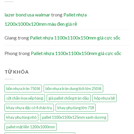
lazer bond usa walmar
trong
Pallet nhựa
1200x1000x120mm màu đen giá rẻ
Giang
trong
Pallet nhựa 1100x1100x150mm giá cực sốc
Phong
trong
Pallet nhựa 1100x1100x150mm giá cực sốc
TỪ KHÓA
bồn nhựa tròn 750 lít
bồn nhựa tròn dung tích lớn 250 lít
cột chắn inox xếp hàng
giá pallet chống tràn dầu
hộp nhựa bít
khay nhựa đặc có 4 chân trụ
khay phụ tùng lớn 718
khay phụ tùng nhỏ
pallet 1100x1100x125mm xanh dương
pallet mặt liền 1200x1000mm