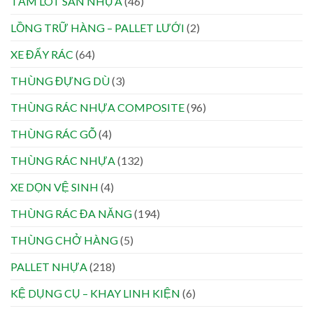
TẤM LÓT SÀN NHỰA
(46)
LỒNG TRỮ HÀNG – PALLET LƯỚI
(2)
XE ĐẨY RÁC
(64)
THÙNG ĐỰNG DÙ
(3)
THÙNG RÁC NHỰA COMPOSITE
(96)
THÙNG RÁC GỖ
(4)
THÙNG RÁC NHỰA
(132)
XE DỌN VỆ SINH
(4)
THÙNG RÁC ĐA NĂNG
(194)
THÙNG CHỞ HÀNG
(5)
PALLET NHỰA
(218)
KỆ DỤNG CỤ – KHAY LINH KIỆN
(6)