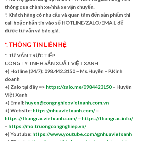
thông qua chành xe/nhà xe vận chuyển.
*. Khách hàng có nhu cầu và quan tâm đến sản phẩm thì
call hoặc nhắn tin vào số HOTLINE/ZALO/EMAIL để
được tư vấn và báo giá.
*. THÔNG TIN LIÊN HỆ
*. TƯ VẤN TRỰC TIẾP
CÔNG TY TNHH SẢN XUẤT VIỆT XANH
+)
Hotline (24/7): 098.442.3150 – Ms.Huyền – P.Kinh
doanh
+)
Zalo tại đây =>
https://zalo.me/0984423150
– Huyền
Việt Xanh
+) Email:
huyen@congnghiepvietxanh.com.vn
+) Website:
https://nhuavietxanh.com/
–
https://thungracvietxanh.com/
–
https://thungrac.info/
–
https://moitruongcongnghiep.vn/
+) Youtube:
https://www.youtube.com/@nhuavietxanh