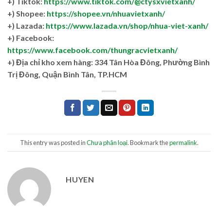
+) Tiktok:
https://www.tiktok.com/@ctysxvietxanh/
+) Shopee:
https://shopee.vn/nhuavietxanh/
+) Lazada:
https://www.lazada.vn/shop/nhua-viet-xanh/
+) Facebook:
https://www.facebook.com/thungracvietxanh/
+)
Địa chỉ kho xem hàng: 334 Tân Hòa Đông, Phường Bình
Trị Đông, Quận Bình Tân, TP.HCM
This entry was posted in
Chưa phân loại
. Bookmark the
permalink
.
HUYEN