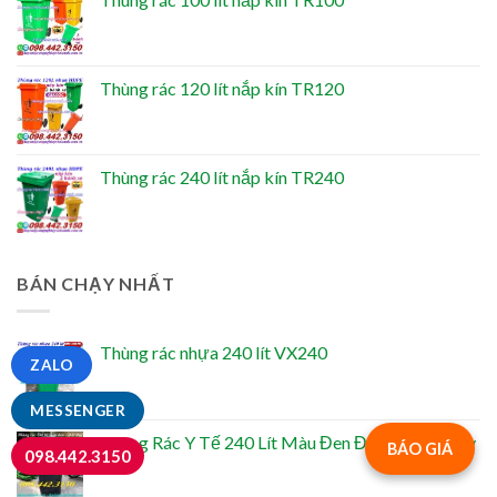
Thùng rác 120 lít nắp kín TR120
Thùng rác 240 lít nắp kín TR240
BÁN CHẠY NHẤT
Thùng rác nhựa 240 lít VX240
ZALO
MESSENGER
Thùng Rác Y Tế 240 Lít Màu Đen Đựng Rác Nguy
BÁO GIÁ
098.442.3150
Hại