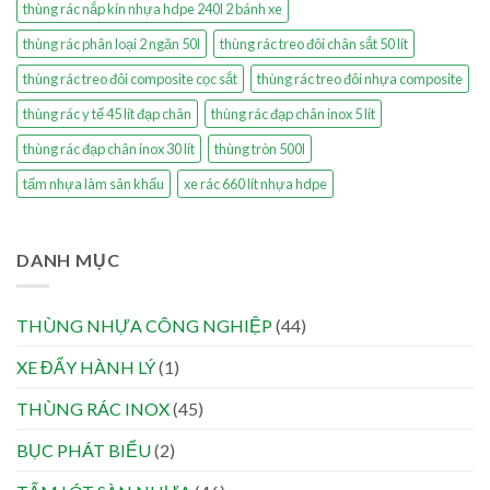
thùng rác nắp kín nhựa hdpe 240l 2 bánh xe
thùng rác phân loại 2 ngăn 50l
thùng rác treo đôi chân sắt 50 lít
thùng rác treo đôi composite cọc sắt
thùng rác treo đôi nhựa composite
thùng rác y tế 45 lít đạp chân
thùng rác đạp chân inox 5 lít
thùng rác đạp chân inox 30 lít
thùng tròn 500l
tấm nhựa làm sân khấu
xe rác 660 lít nhựa hdpe
DANH MỤC
THÙNG NHỰA CÔNG NGHIỆP
(44)
XE ĐẨY HÀNH LÝ
(1)
THÙNG RÁC INOX
(45)
BỤC PHÁT BIỂU
(2)