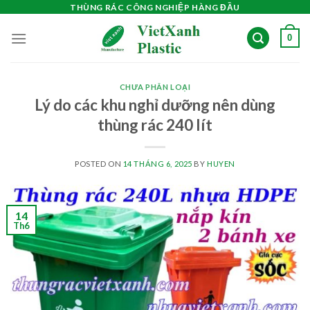
Skip
THÙNG RÁC CÔNG NGHIỆP HÀNG ĐẦU
to
0
content
CHƯA PHÂN LOẠI
Lý do các khu nghỉ dưỡng nên dùng
thùng rác 240 lít
POSTED ON
14 THÁNG 6, 2025
BY
HUYEN
14
Th6