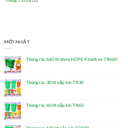
MỚI NHẤT
Thùng rác 660 lít nhựa HDPE 4 bánh xe TR660
Thùng rác 30 lít nắp kín TR30
Thùng rác 60 lít nắp kín TR60
Thùng rác 100 lít nắp kín TR100