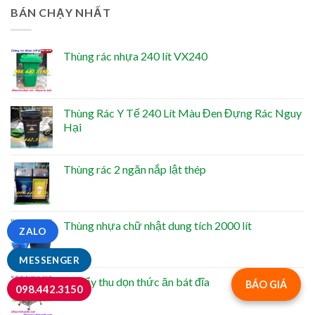
BÁN CHẠY NHẤT
Thùng rác nhựa 240 lít VX240
Thùng Rác Y Tế 240 Lít Màu Đen Đựng Rác Nguy
Hại
Thùng rác 2 ngăn nắp lật thép
Thùng nhựa chữ nhật dung tích 2000 lít
ZALO
MESSENGER
Xe đẩy thu dọn thức ăn bát đĩa
BÁO GIÁ
098.442.3150