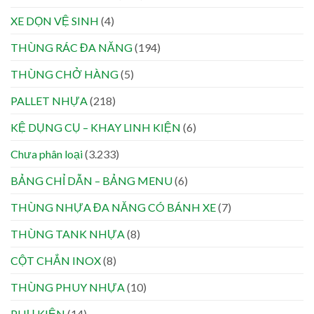
XE DỌN VỆ SINH
(4)
THÙNG RÁC ĐA NĂNG
(194)
THÙNG CHỞ HÀNG
(5)
PALLET NHỰA
(218)
KỆ DỤNG CỤ – KHAY LINH KIỆN
(6)
Chưa phân loại
(3.233)
BẢNG CHỈ DẪN – BẢNG MENU
(6)
THÙNG NHỰA ĐA NĂNG CÓ BÁNH XE
(7)
THÙNG TANK NHỰA
(8)
CỘT CHẮN INOX
(8)
THÙNG PHUY NHỰA
(10)
PHỤ KIỆN
(14)