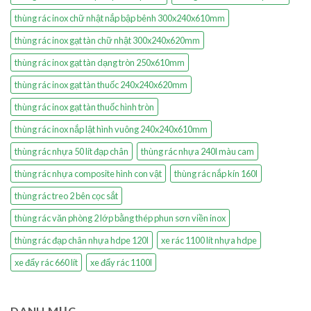
thùng rác inox chữ nhật nắp bập bênh 300x240x610mm
thùng rác inox gạt tàn chữ nhật 300x240x620mm
thùng rác inox gạt tàn dạng tròn 250x610mm
thùng rác inox gạt tàn thuốc 240x240x620mm
thùng rác inox gạt tàn thuốc hình tròn
thùng rác inox nắp lật hình vuông 240x240x610mm
thùng rác nhựa 50 lít đạp chân
thùng rác nhựa 240l màu cam
thùng rác nhựa composite hình con vật
thùng rác nắp kín 160l
thùng rác treo 2 bên cọc sắt
thùng rác văn phòng 2 lớp bằng thép phun sơn viền inox
thùng rác đạp chân nhựa hdpe 120l
xe rác 1100 lít nhựa hdpe
xe đẩy rác 660 lít
xe đẩy rác 1100l
DANH MỤC