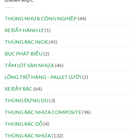
THÙNG NHỰA CÔNG NGHIỆP
(44)
XE ĐẨY HÀNH LÝ
(1)
THÙNG RÁC INOX
(45)
BỤC PHÁT BIỂU
(2)
TẤM LÓT SÀN NHỰA
(46)
LỒNG TRỮ HÀNG – PALLET LƯỚI
(2)
XE ĐẨY RÁC
(64)
THÙNG ĐỰNG DÙ
(3)
THÙNG RÁC NHỰA COMPOSITE
(96)
THÙNG RÁC GỖ
(4)
THÙNG RÁC NHỰA
(132)