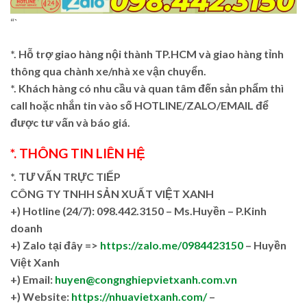
“`
*. Hỗ trợ giao hàng nội thành TP.HCM và giao hàng tỉnh
thông qua chành xe/nhà xe vận chuyển.
*. Khách hàng có nhu cầu và quan tâm đến sản phẩm thì
call hoặc nhắn tin vào số HOTLINE/ZALO/EMAIL để
được tư vấn và báo giá.
*. THÔNG TIN LIÊN HỆ
*. TƯ VẤN TRỰC TIẾP
CÔNG TY TNHH SẢN XUẤT VIỆT XANH
+)
Hotline (24/7): 098.442.3150 – Ms.Huyền – P.Kinh
doanh
+)
Zalo tại đây =>
https://zalo.me/0984423150
– Huyền
Việt Xanh
+) Email:
huyen@congnghiepvietxanh.com.vn
+) Website:
https://nhuavietxanh.com/
–