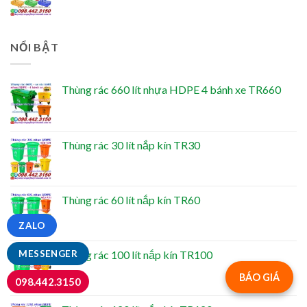
NỔI BẬT
Thùng rác 660 lít nhựa HDPE 4 bánh xe TR660
Thùng rác 30 lít nắp kín TR30
Thùng rác 60 lít nắp kín TR60
ZALO
Thùng rác 100 lít nắp kín TR100
MESSENGER
BÁO GIÁ
098.442.3150