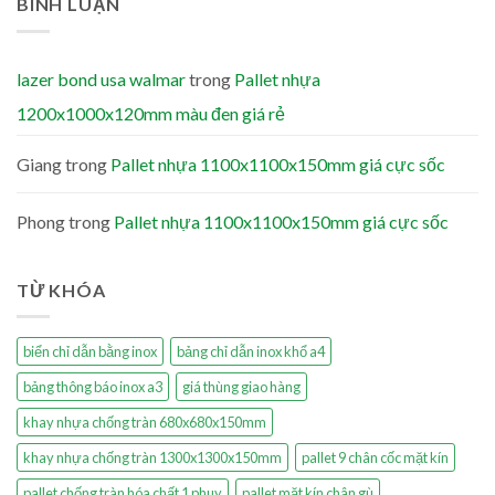
BÌNH LUẬN
lazer bond usa walmar
trong
Pallet nhựa
1200x1000x120mm màu đen giá rẻ
Giang
trong
Pallet nhựa 1100x1100x150mm giá cực sốc
Phong
trong
Pallet nhựa 1100x1100x150mm giá cực sốc
TỪ KHÓA
biển chỉ dẫn bằng inox
bảng chỉ dẫn inox khổ a4
bảng thông báo inox a3
giá thùng giao hàng
khay nhựa chống tràn 680x680x150mm
khay nhựa chống tràn 1300x1300x150mm
pallet 9 chân cốc mặt kín
pallet chống tràn hóa chất 1 phuy
pallet mặt kín chân gù