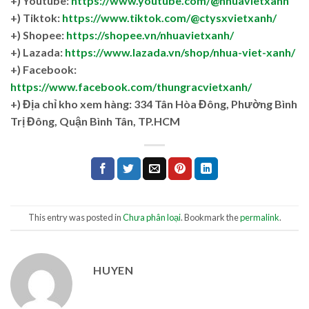
+) Youtube:
https://www.youtube.com/@nhuavietxanh
+) Tiktok:
https://www.tiktok.com/@ctysxvietxanh/
+) Shopee:
https://shopee.vn/nhuavietxanh/
+) Lazada:
https://www.lazada.vn/shop/nhua-viet-xanh/
+) Facebook:
https://www.facebook.com/thungracvietxanh/
+)
Địa chỉ kho xem hàng: 334 Tân Hòa Đông, Phường Bình
Trị Đông, Quận Bình Tân, TP.HCM
This entry was posted in
Chưa phân loại
. Bookmark the
permalink
.
HUYEN