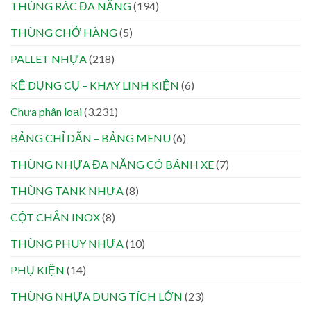
THÙNG RÁC ĐA NĂNG
(194)
THÙNG CHỞ HÀNG
(5)
PALLET NHỰA
(218)
KỆ DỤNG CỤ – KHAY LINH KIỆN
(6)
Chưa phân loại
(3.231)
BẢNG CHỈ DẪN – BẢNG MENU
(6)
THÙNG NHỰA ĐA NĂNG CÓ BÁNH XE
(7)
THÙNG TANK NHỰA
(8)
CỘT CHẮN INOX
(8)
THÙNG PHUY NHỰA
(10)
PHỤ KIỆN
(14)
THÙNG NHỰA DUNG TÍCH LỚN
(23)