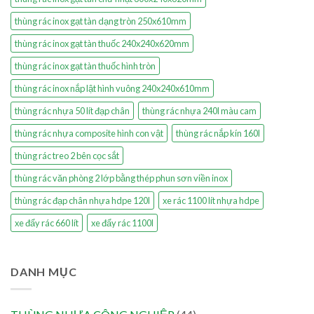
thùng rác inox gạt tàn dạng tròn 250x610mm
thùng rác inox gạt tàn thuốc 240x240x620mm
thùng rác inox gạt tàn thuốc hình tròn
thùng rác inox nắp lật hình vuông 240x240x610mm
thùng rác nhựa 50 lít đạp chân
thùng rác nhựa 240l màu cam
thùng rác nhựa composite hình con vật
thùng rác nắp kín 160l
thùng rác treo 2 bên cọc sắt
thùng rác văn phòng 2 lớp bằng thép phun sơn viền inox
thùng rác đạp chân nhựa hdpe 120l
xe rác 1100 lít nhựa hdpe
xe đẩy rác 660 lít
xe đẩy rác 1100l
DANH MỤC