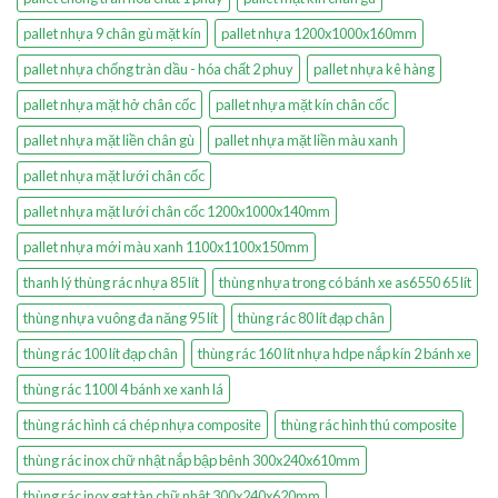
pallet nhựa 9 chân gù mặt kín
pallet nhựa 1200x1000x160mm
pallet nhựa chống tràn dầu - hóa chất 2 phuy
pallet nhựa kê hàng
pallet nhựa mặt hở chân cốc
pallet nhựa mặt kín chân cốc
pallet nhựa mặt liền chân gù
pallet nhựa mặt liền màu xanh
pallet nhựa mặt lưới chân cốc
pallet nhựa mặt lưới chân cốc 1200x1000x140mm
pallet nhựa mới màu xanh 1100x1100x150mm
thanh lý thùng rác nhựa 85 lít
thùng nhựa trong có bánh xe as6550 65 lít
thùng nhựa vuông đa năng 95 lít
thùng rác 80 lít đạp chân
thùng rác 100 lít đạp chân
thùng rác 160 lít nhựa hdpe nắp kín 2 bánh xe
thùng rác 1100l 4 bánh xe xanh lá
thùng rác hình cá chép nhựa composite
thùng rác hình thú composite
thùng rác inox chữ nhật nắp bập bênh 300x240x610mm
thùng rác inox gạt tàn chữ nhật 300x240x620mm