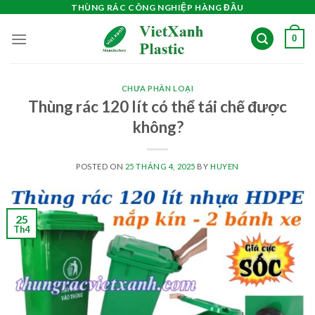
Skip
THÙNG RÁC CÔNG NGHIỆP HÀNG ĐẦU
to
0
content
CHƯA PHÂN LOẠI
Thùng rác 120 lít có thể tái chế được
không?
POSTED ON
25 THÁNG 4, 2025
BY
HUYEN
25
Th4