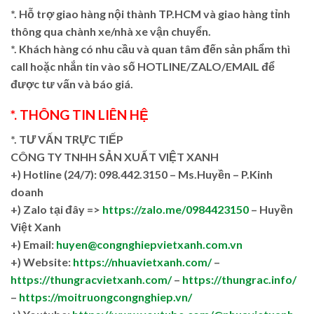
*. Hỗ trợ giao hàng nội thành TP.HCM và giao hàng tỉnh
thông qua chành xe/nhà xe vận chuyển.
*. Khách hàng có nhu cầu và quan tâm đến sản phẩm thì
call hoặc nhắn tin vào số HOTLINE/ZALO/EMAIL để
được tư vấn và báo giá.
*. THÔNG TIN LIÊN HỆ
*. TƯ VẤN TRỰC TIẾP
CÔNG TY TNHH SẢN XUẤT VIỆT XANH
+)
Hotline (24/7): 098.442.3150 – Ms.Huyền – P.Kinh
doanh
+)
Zalo tại đây =>
https://zalo.me/0984423150
– Huyền
Việt Xanh
+) Email:
huyen@congnghiepvietxanh.com.vn
+) Website:
https://nhuavietxanh.com/
–
https://thungracvietxanh.com/
–
https://thungrac.info/
–
https://moitruongcongnghiep.vn/