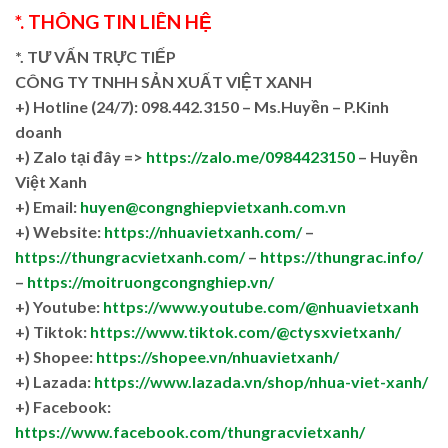
*. THÔNG TIN LIÊN HỆ
*. TƯ VẤN TRỰC TIẾP
CÔNG TY TNHH SẢN XUẤT VIỆT XANH
+)
Hotline (24/7): 098.442.3150 – Ms.Huyền – P.Kinh
doanh
+)
Zalo tại đây =>
https://zalo.me/0984423150
– Huyền
Việt Xanh
+) Email:
huyen@congnghiepvietxanh.com.vn
+) Website:
https://nhuavietxanh.com/
–
https://thungracvietxanh.com/
–
https://thungrac.info/
–
https://moitruongcongnghiep.vn/
+) Youtube:
https://www.youtube.com/@nhuavietxanh
+) Tiktok:
https://www.tiktok.com/@ctysxvietxanh/
+) Shopee:
https://shopee.vn/nhuavietxanh/
+) Lazada:
https://www.lazada.vn/shop/nhua-viet-xanh/
+) Facebook:
https://www.facebook.com/thungracvietxanh/