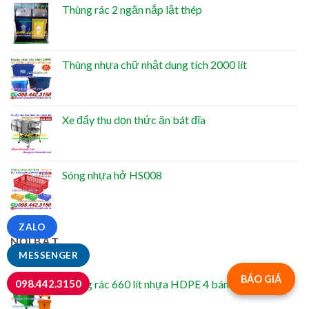
Thùng rác 2 ngăn nắp lật thép
Thùng nhựa chữ nhật dung tích 2000 lít
Xe đẩy thu dọn thức ăn bát đĩa
Sóng nhựa hở HS008
ZALO
NỔI BẬT
MESSENGER
BÁO GIÁ
Thùng rác 660 lít nhựa HDPE 4 bánh xe TR660
098.442.3150