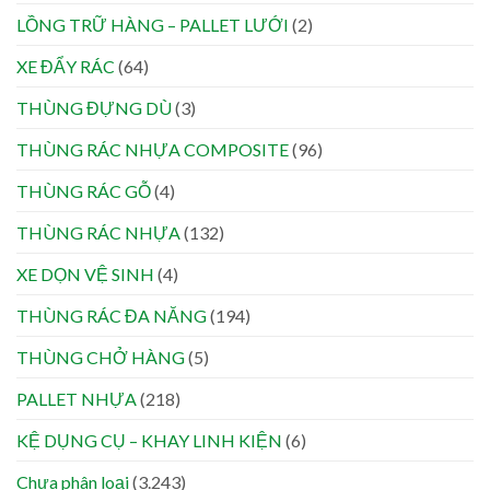
LỒNG TRỮ HÀNG – PALLET LƯỚI
(2)
XE ĐẨY RÁC
(64)
THÙNG ĐỰNG DÙ
(3)
THÙNG RÁC NHỰA COMPOSITE
(96)
THÙNG RÁC GỖ
(4)
THÙNG RÁC NHỰA
(132)
XE DỌN VỆ SINH
(4)
THÙNG RÁC ĐA NĂNG
(194)
THÙNG CHỞ HÀNG
(5)
PALLET NHỰA
(218)
KỆ DỤNG CỤ – KHAY LINH KIỆN
(6)
Chưa phân loại
(3.243)