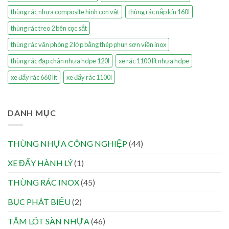
thùng rác nhựa composite hình con vật
thùng rác nắp kín 160l
thùng rác treo 2 bên cọc sắt
thùng rác văn phòng 2 lớp bằng thép phun sơn viền inox
thùng rác đạp chân nhựa hdpe 120l
xe rác 1100 lít nhựa hdpe
xe đẩy rác 660 lít
xe đẩy rác 1100l
DANH MỤC
THÙNG NHỰA CÔNG NGHIỆP
(44)
XE ĐẨY HÀNH LÝ
(1)
THÙNG RÁC INOX
(45)
BỤC PHÁT BIỂU
(2)
TẤM LÓT SÀN NHỰA
(46)