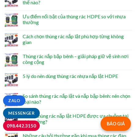
thế nào?
Ưu điểm nổi bật của thùng rác HDPE so với nhựa
thường
Cách chọn thùng rác nắp lật phù hợp từng không
gian
Thùng rác nắp bập bênh – giải pháp giữ vệ sinh nơi
công cộng
5 lý do nên dùng thùng rác nhựa nắp lật HDPE
So sánh thùng rác nắp lật và nắp bập bênh: nên chọn
ZALO
loại nào?
MESSENGER
Vì sao thùng rác nắp lật HDPE được ưa chuộng tại
nhà xưởng?
BÁO GIÁ
098.442.3150
Những câu hỏi thường gặp khi mua thùng rác đạp