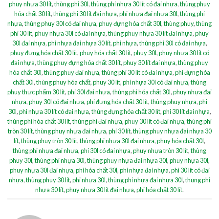
phuy nhựa 30 lít
,
thùng phi 30l
,
thùng phi nhựa 30 lít có đai nhựa
,
thùng phuy
hóa chất 30 lít
,
thùng phi 30 lít đai nhựa
,
phi nhựa đai nhựa 30l
,
thùng phi
nhựa
,
thùng phuy 30l có đai nhựa
,
phuy đựng hóa chất 30l
,
thùng phuy
,
thùng
phi 30 lít
,
phuy nhựa 30l có đai nhựa
,
thùng phuy nhựa 30 lít đai nhựa
,
phuy
30l đai nhựa
,
phi nhựa đai nhựa 30 lít
,
phi nhựa
,
thùng phi 30l có đai nhựa
,
phuy đựng hóa chất 30 lít
,
phuy hóa chất 30 lít
,
phuy 30l
,
phuy nhựa 30 lít có
đai nhựa
,
thùng phuy đựng hóa chất 30 lít
,
phuy 30 lít đai nhựa
,
thùng phuy
hóa chất 30l
,
thùng phuy đai nhựa
,
thùng phi 30 lít có đai nhựa
,
phi đựng hóa
chất 30l
,
thùng phuy hóa chất
,
phuy 30 lít
,
phi nhựa 30l có đai nhựa
,
thùng
phuy thực phẩm 30 lít
,
phi 30l đai nhựa
,
thùng phi hóa chất 30l
,
phuy nhựa đai
nhựa
,
phuy 30l có đai nhựa
,
phi đựng hóa chất 30 lít
,
thùng phuy nhựa
,
phi
30l
,
phi nhựa 30 lít có đai nhựa
,
thùng đựng hóa chất 30 lít
,
phi 30 lít đai nhựa
,
thùng phi hóa chất 30 lít
,
thùng phi đai nhựa
,
phuy 30 lít có đai nhựa
,
thùng phi
tròn 30 lít
,
thùng phuy nhựa đai nhựa
,
phi 30 lít
,
thùng phuy nhựa đai nhựa 30
lít
,
thùng phuy tròn 30 lít
,
thùng phi nhựa 30l đai nhựa
,
phuy hóa chất 30l
,
thùng phi nhựa đai nhựa
,
phi 30l có đai nhựa
,
phuy nhựa tròn 30 lít
,
thùng
phuy 30l
,
thùng phi nhựa 30l
,
thùng phuy nhựa đai nhựa 30l
,
phuy nhựa 30l
,
phuy nhựa 30l đai nhựa
,
phi hóa chất 30l
,
phi nhựa đai nhựa
,
phi 30 lít có đai
nhựa
,
thùng phuy 30 lít
,
phi nhựa 30l
,
thùng phi nhựa đai nhựa 30l
,
thung phi
nhựa 30 lít
,
phuy nhựa 30 lít đai nhựa
,
phi hóa chất 30 lít
.