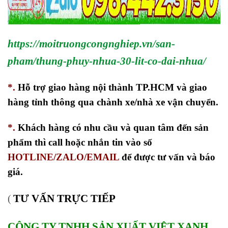
https://moitruongcongnghiep.vn/san-
pham/thung-phuy-nhua-30-lit-co-dai-nhua/
*.
Hỗ trợ giao hàng nội thành TP.HCM và giao
hàng tỉnh thông qua chành xe/nhà xe vận chuyển.
*.
Khách hàng có nhu cầu và quan tâm đến sản
phẩm thì call hoặc nhắn tin vào số
HOTLINE/ZALO/EMAIL
để được tư vấn và báo
giá.
TƯ VẤN TRỰC TIẾP
(
CÔNG TY TNHH SẢN XUẤT VIỆT XANH