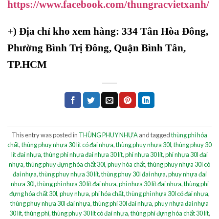
https://www.facebook.com/thungracvietxanh/
+)
Địa chỉ kho xem hàng: 334 Tân Hòa Đông,
Phường Bình Trị Đông, Quận Bình Tân,
TP.HCM
This entry was posted in
THÙNG PHUY NHỰA
and tagged
thùng phi hóa
chất
,
thùng phuy nhựa 30 lít có đai nhựa
,
thùng phuy nhựa 30l
,
thùng phuy 30
lít đai nhựa
,
thùng phi nhựa đai nhựa 30 lít
,
phi nhựa 30 lít
,
phi nhựa 30l đai
nhựa
,
thùng phuy đựng hóa chất 30l
,
phuy hóa chất
,
thùng phuy nhựa 30l có
đai nhựa
,
thùng phuy nhựa 30 lít
,
thùng phuy 30l đai nhựa
,
phuy nhựa đai
nhựa 30l
,
thùng phi nhựa 30 lít đai nhựa
,
phi nhựa 30 lít đai nhựa
,
thùng phi
đựng hóa chất 30l
,
phuy nhựa
,
phi hóa chất
,
thùng phi nhựa 30l có đai nhựa
,
thùng phuy nhựa 30l đai nhựa
,
thùng phi 30l đai nhựa
,
phuy nhựa đai nhựa
30 lít
,
thùng phi
,
thùng phuy 30 lít có đai nhựa
,
thùng phi đựng hóa chất 30 lít
,