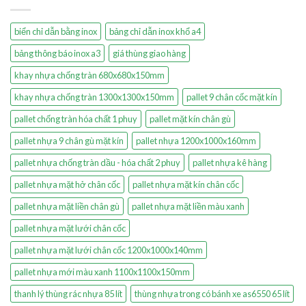
biển chỉ dẫn bằng inox
bảng chỉ dẫn inox khổ a4
bảng thông báo inox a3
giá thùng giao hàng
khay nhựa chống tràn 680x680x150mm
khay nhựa chống tràn 1300x1300x150mm
pallet 9 chân cốc mặt kín
pallet chống tràn hóa chất 1 phuy
pallet mặt kín chân gù
pallet nhựa 9 chân gù mặt kín
pallet nhựa 1200x1000x160mm
pallet nhựa chống tràn dầu - hóa chất 2 phuy
pallet nhựa kê hàng
pallet nhựa mặt hở chân cốc
pallet nhựa mặt kín chân cốc
pallet nhựa mặt liền chân gù
pallet nhựa mặt liền màu xanh
pallet nhựa mặt lưới chân cốc
pallet nhựa mặt lưới chân cốc 1200x1000x140mm
pallet nhựa mới màu xanh 1100x1100x150mm
thanh lý thùng rác nhựa 85 lít
thùng nhựa trong có bánh xe as6550 65 lít