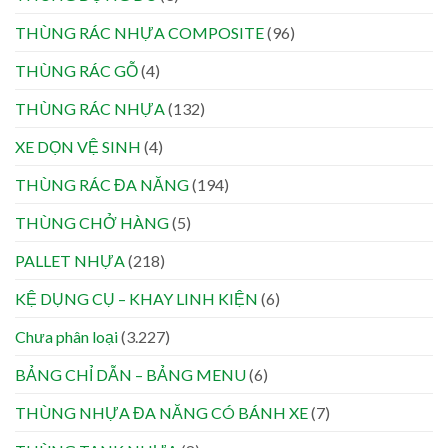
THÙNG RÁC NHỰA COMPOSITE
(96)
THÙNG RÁC GỖ
(4)
THÙNG RÁC NHỰA
(132)
XE DỌN VỆ SINH
(4)
THÙNG RÁC ĐA NĂNG
(194)
THÙNG CHỞ HÀNG
(5)
PALLET NHỰA
(218)
KỆ DỤNG CỤ – KHAY LINH KIỆN
(6)
Chưa phân loại
(3.227)
BẢNG CHỈ DẪN – BẢNG MENU
(6)
THÙNG NHỰA ĐA NĂNG CÓ BÁNH XE
(7)