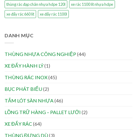
thùng rác đạp chân nhựa hdpe 120l
xe rác 1100 lít nhựa hdpe
xe đẩy rác 660 lít
xe đẩy rác 1100l
DANH MỤC
THÙNG NHỰA CÔNG NGHIỆP
(44)
XE ĐẨY HÀNH LÝ
(1)
THÙNG RÁC INOX
(45)
BỤC PHÁT BIỂU
(2)
TẤM LÓT SÀN NHỰA
(46)
LỒNG TRỮ HÀNG – PALLET LƯỚI
(2)
XE ĐẨY RÁC
(64)
THÙNG ĐỰNG DÙ
(3)