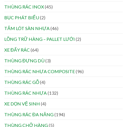
THÙNG RÁC INOX
(45)
BỤC PHÁT BIỂU
(2)
TẤM LÓT SÀN NHỰA
(46)
LỒNG TRỮ HÀNG – PALLET LƯỚI
(2)
XE ĐẨY RÁC
(64)
THÙNG ĐỰNG DÙ
(3)
THÙNG RÁC NHỰA COMPOSITE
(96)
THÙNG RÁC GỖ
(4)
THÙNG RÁC NHỰA
(132)
XE DỌN VỆ SINH
(4)
THÙNG RÁC ĐA NĂNG
(194)
THÙNG CHỞ HÀNG
(5)