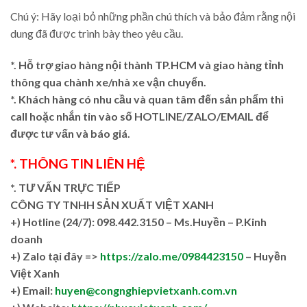
Chú ý: Hãy loại bỏ những phần chú thích và bảo đảm rằng nội
dung đã được trình bày theo yêu cầu.
*. Hỗ trợ giao hàng nội thành TP.HCM và giao hàng tỉnh
thông qua chành xe/nhà xe vận chuyển.
*. Khách hàng có nhu cầu và quan tâm đến sản phẩm thì
call hoặc nhắn tin vào số HOTLINE/ZALO/EMAIL để
được tư vấn và báo giá.
*. THÔNG TIN LIÊN HỆ
*. TƯ VẤN TRỰC TIẾP
CÔNG TY TNHH SẢN XUẤT VIỆT XANH
+)
Hotline (24/7): 098.442.3150 – Ms.Huyền – P.Kinh
doanh
+)
Zalo tại đây =>
https://zalo.me/0984423150
– Huyền
Việt Xanh
+) Email:
huyen@congnghiepvietxanh.com.vn