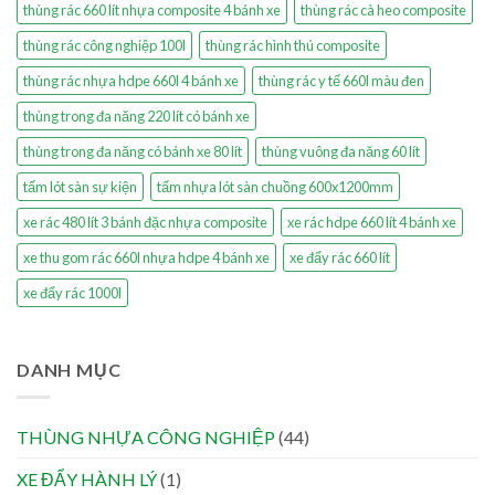
thùng rác 660 lít nhựa composite 4 bánh xe
thùng rác cà heo composite
thùng rác công nghiệp 100l
thùng rác hình thú composite
thùng rác nhựa hdpe 660l 4 bánh xe
thùng rác y tế 660l màu đen
thùng trong đa năng 220 lít có bánh xe
thùng trong đa năng có bánh xe 80 lít
thùng vuông đa năng 60 lít
tấm lót sàn sự kiện
tấm nhựa lót sàn chuồng 600x1200mm
xe rác 480 lít 3 bánh đặc nhựa composite
xe rác hdpe 660 lít 4 bánh xe
xe thu gom rác 660l nhựa hdpe 4 bánh xe
xe đẩy rác 660 lít
xe đẩy rác 1000l
DANH MỤC
THÙNG NHỰA CÔNG NGHIỆP
(44)
XE ĐẨY HÀNH LÝ
(1)