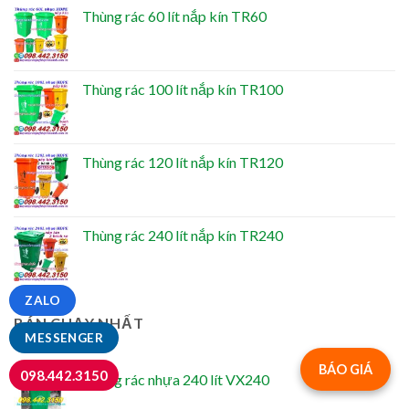
Thùng rác 60 lít nắp kín TR60
Thùng rác 100 lít nắp kín TR100
Thùng rác 120 lít nắp kín TR120
Thùng rác 240 lít nắp kín TR240
ZALO
BÁN CHẠY NHẤT
MESSENGER
BÁO GIÁ
098.442.3150
Thùng rác nhựa 240 lít VX240