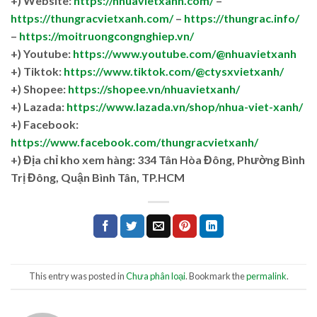
+) Website:
https://nhuavietxanh.com/
–
https://thungracvietxanh.com/
–
https://thungrac.info/
–
https://moitruongcongnghiep.vn/
+) Youtube:
https://www.youtube.com/@nhuavietxanh
+) Tiktok:
https://www.tiktok.com/@ctysxvietxanh/
+) Shopee:
https://shopee.vn/nhuavietxanh/
+) Lazada:
https://www.lazada.vn/shop/nhua-viet-xanh/
+) Facebook:
https://www.facebook.com/thungracvietxanh/
+)
Địa chỉ kho xem hàng: 334 Tân Hòa Đông, Phường Bình
Trị Đông, Quận Bình Tân, TP.HCM
This entry was posted in
Chưa phân loại
. Bookmark the
permalink
.