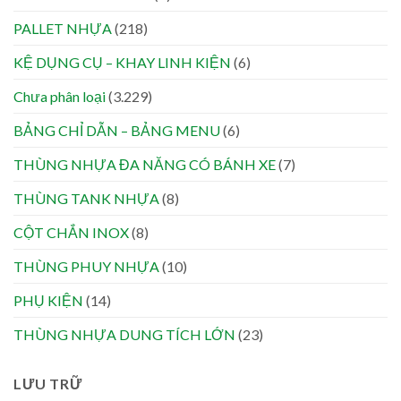
PALLET NHỰA
(218)
KỆ DỤNG CỤ – KHAY LINH KIỆN
(6)
Chưa phân loại
(3.229)
BẢNG CHỈ DẪN – BẢNG MENU
(6)
THÙNG NHỰA ĐA NĂNG CÓ BÁNH XE
(7)
THÙNG TANK NHỰA
(8)
CỘT CHẮN INOX
(8)
THÙNG PHUY NHỰA
(10)
PHỤ KIỆN
(14)
THÙNG NHỰA DUNG TÍCH LỚN
(23)
LƯU TRỮ