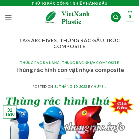
Skip
THÙNG RÁC CÔNG NGHIỆP HÀNG ĐẦU
to
0
content
TAG ARCHIVES:
THÙNG RÁC GẤU TRÚC
COMPOSITE
THÙNG RÁC ĐA NĂNG
,
THÙNG RÁC NHỰA COMPOSITE
Thùng rác hình con vật nhựa composite
POSTED ON
31 THÁNG 10, 2023
BY
HUYEN
31
Th10