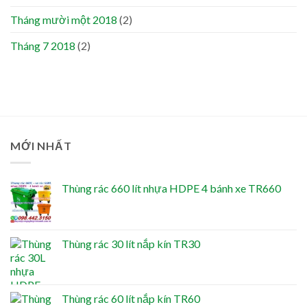
Tháng mười một 2018
(2)
Tháng 7 2018
(2)
MỚI NHẤT
Thùng rác 660 lít nhựa HDPE 4 bánh xe TR660
Thùng rác 30 lít nắp kín TR30
Thùng rác 60 lít nắp kín TR60