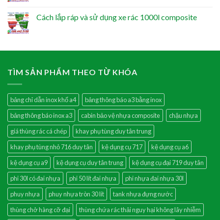
Cách lắp ráp và sử dụng xe rác 1000l composite
TÌM SẢN PHẨM THEO TỪ KHÓA
bảng chỉ dẫn inox khổ a4
bảng thông báo a3 bằng inox
bảng thông báo inox a3
cabin bảo vệ nhựa composite
chậu nhựa
giá thùng rác cá chép
khay phụ tùng duy tân trung
khay phụ tùng nhỏ 716 duy tân
kệ dụng cụ 717
kệ dụng cụ a6
kệ dụng cụ a9
kệ dụng cụ duy tân trung
kệ dụng cụ đại 719 duy tân
phi 30l có đai nhựa
phi 50 lít đai nhựa
phi nhựa đai nhựa 30l
phuy nhựa
phuy nhựa tròn 30 lít
tank nhựa đựng nước
thùng chở hàng cỡ đại
thùng chứa rác thải nguy hại không lây nhiễm