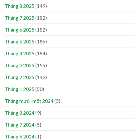
Tháng 8 2025
(149)
Tháng 7 2025
(182)
Tháng 6 2025
(182)
Tháng 5 2025
(186)
Tháng 4 2025
(184)
Tháng 3 2025
(155)
Tháng 2 2025
(143)
Tháng 1 2025
(50)
Tháng mười một 2024
(5)
Tháng 8 2024
(9)
Tháng 7 2024
(5)
Tháng 6 2024
(1)