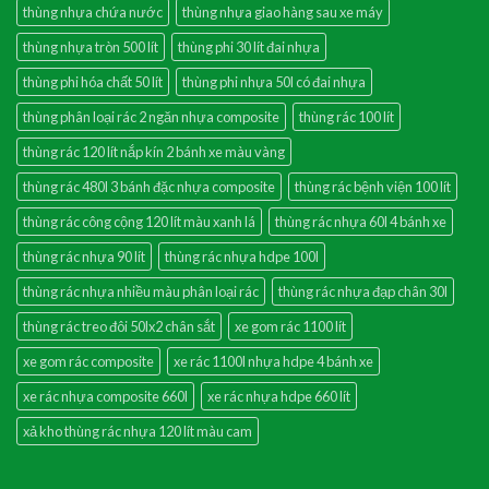
thùng nhựa chứa nước
thùng nhựa giao hàng sau xe máy
thùng nhựa tròn 500 lít
thùng phi 30 lít đai nhựa
thùng phi hóa chất 50 lít
thùng phi nhựa 50l có đai nhựa
thùng phân loại rác 2 ngăn nhựa composite
thùng rác 100 lít
thùng rác 120 lít nắp kín 2 bánh xe màu vàng
thùng rác 480l 3 bánh đặc nhựa composite
thùng rác bệnh viện 100 lít
thùng rác công cộng 120 lít màu xanh lá
thùng rác nhựa 60l 4 bánh xe
thùng rác nhựa 90 lít
thùng rác nhựa hdpe 100l
thùng rác nhựa nhiều màu phân loại rác
thùng rác nhựa đạp chân 30l
thùng rác treo đôi 50lx2 chân sắt
xe gom rác 1100 lít
xe gom rác composite
xe rác 1100l nhựa hdpe 4 bánh xe
xe rác nhựa composite 660l
xe rác nhựa hdpe 660 lít
xả kho thùng rác nhựa 120 lít màu cam