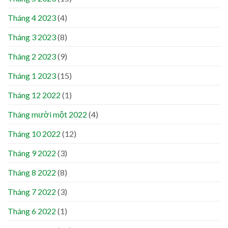
Tháng 4 2023
(4)
Tháng 3 2023
(8)
Tháng 2 2023
(9)
Tháng 1 2023
(15)
Tháng 12 2022
(1)
Tháng mười một 2022
(4)
Tháng 10 2022
(12)
Tháng 9 2022
(3)
Tháng 8 2022
(8)
Tháng 7 2022
(3)
Tháng 6 2022
(1)