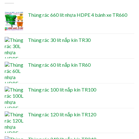
Thùng rác 660 lít nhựa HDPE 4 bánh xe TR660
Thùng rác 30 lít nắp kín TR30
Thùng rác 60 lít nắp kín TR60
Thùng rác 100 lít nắp kín TR100
Thùng rác 120 lít nắp kín TR120