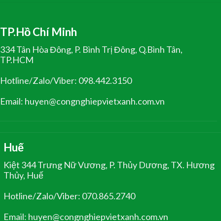
TP.Hồ Chí Minh
334 Tân Hòa Đông, P. Bình Trị Đông, Q.Bình Tân,
TP.HCM
Hotline/Zalo/Viber: 098.442.3150
Email: huyen@congnghiepvietxanh.com.vn
Huế
Kiệt 344 Trưng Nữ Vương, P. Thủy Dương, TX. Hương
Thủy, Huế
Hotline/Zalo/Viber: 070.865.2740
Email: huyen@congnghiepvietxanh.com.vn