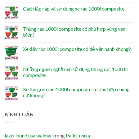
Cách lắp ráp và sử dụng xe rác 1000l composite
Thùng rác 1000l composite có phù hợp vùng ven
biển?
Xe đẩy rác 1000l composite có dễ vận hành không?
Những ngành nghề nên sử dụng thùng rác 1000 lít
composite
Xe thu gom rác 1000l composite có phù hợp chung
cư không?
BÌNH LUẬN
lazer bond usa walmar
trong
Pallet nhựa