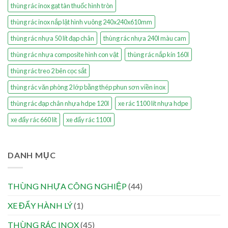
thùng rác inox gạt tàn thuốc hình tròn
thùng rác inox nắp lật hình vuông 240x240x610mm
thùng rác nhựa 50 lít đạp chân
thùng rác nhựa 240l màu cam
thùng rác nhựa composite hình con vật
thùng rác nắp kín 160l
thùng rác treo 2 bên cọc sắt
thùng rác văn phòng 2 lớp bằng thép phun sơn viền inox
thùng rác đạp chân nhựa hdpe 120l
xe rác 1100 lít nhựa hdpe
xe đẩy rác 660 lít
xe đẩy rác 1100l
DANH MỤC
THÙNG NHỰA CÔNG NGHIỆP
(44)
XE ĐẨY HÀNH LÝ
(1)
THÙNG RÁC INOX
(45)