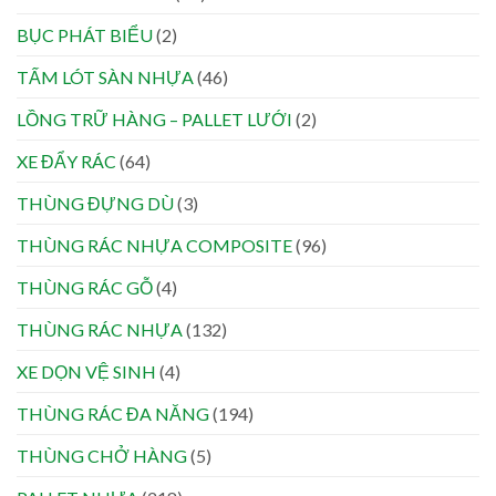
BỤC PHÁT BIỂU
(2)
TẤM LÓT SÀN NHỰA
(46)
LỒNG TRỮ HÀNG – PALLET LƯỚI
(2)
XE ĐẨY RÁC
(64)
THÙNG ĐỰNG DÙ
(3)
THÙNG RÁC NHỰA COMPOSITE
(96)
THÙNG RÁC GỖ
(4)
THÙNG RÁC NHỰA
(132)
XE DỌN VỆ SINH
(4)
THÙNG RÁC ĐA NĂNG
(194)
THÙNG CHỞ HÀNG
(5)