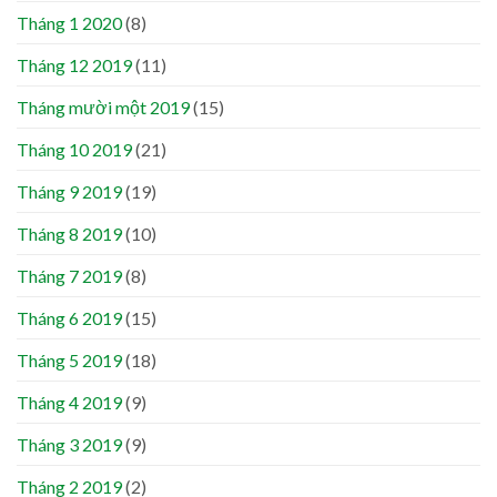
Tháng 1 2020
(8)
Tháng 12 2019
(11)
Tháng mười một 2019
(15)
Tháng 10 2019
(21)
Tháng 9 2019
(19)
Tháng 8 2019
(10)
Tháng 7 2019
(8)
Tháng 6 2019
(15)
Tháng 5 2019
(18)
Tháng 4 2019
(9)
Tháng 3 2019
(9)
Tháng 2 2019
(2)