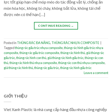
lực tốt giúp hạn chế móp méo do tác động vật lý, chống ăn
mòn hóa học, không bị cháy, không bắt lửa, không tái chế
được nên có thể hạn […]
CONTINUE READING
→
Posted in
THÙNG RÁC ĐA NĂNG
,
THÙNG RÁC NHỰA COMPOSITE
|
Tagged
thùng rác gấu trúc nhựa composite
,
thùng rác hình gấu trúc nhựa
composite
,
thùng rác gấu trúc composite
,
thùng rác hình thú
,
giá thùng rác
gấu trúc
,
thùng rác hình con thú
,
giá thùng rác hình gấu trúc
,
thùng rác con
thú
,
thùng rác hình thú nhựa composite
,
thùng rác con thú nhựa composite
,
giá thùng rác hình thú
,
thùng rác gấu trúc
,
thùng rác hình gấu trúc
Leave a comment
GIỚI THIỆU
Viet Xanh Plastic là nhà cung cấp hàng đầu nhựa công nghiệp