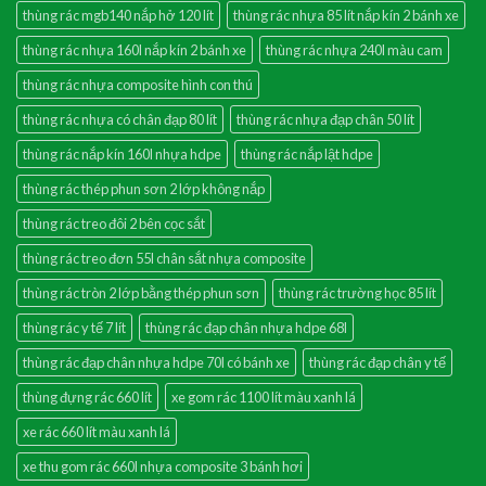
thùng rác mgb140 nắp hở 120 lít
thùng rác nhựa 85 lít nắp kín 2 bánh xe
thùng rác nhựa 160l nắp kín 2 bánh xe
thùng rác nhựa 240l màu cam
thùng rác nhựa composite hình con thú
thùng rác nhựa có chân đạp 80 lít
thùng rác nhựa đạp chân 50 lít
thùng rác nắp kín 160l nhựa hdpe
thùng rác nắp lật hdpe
thùng rác thép phun sơn 2 lớp không nắp
thùng rác treo đôi 2 bên cọc sắt
thùng rác treo đơn 55l chân sắt nhựa composite
thùng rác tròn 2 lớp bằng thép phun sơn
thùng rác trường học 85 lít
thùng rác y tế 7 lít
thùng rác đạp chân nhựa hdpe 68l
thùng rác đạp chân nhựa hdpe 70l có bánh xe
thùng rác đạp chân y tế
thùng đựng rác 660 lít
xe gom rác 1100 lít màu xanh lá
xe rác 660 lít màu xanh lá
xe thu gom rác 660l nhựa composite 3 bánh hơi