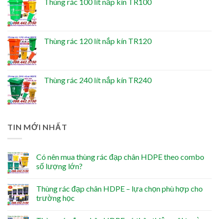
Thùng rác 100 lít nắp kín TR100
Thùng rác 120 lít nắp kín TR120
Thùng rác 240 lít nắp kín TR240
TIN MỚI NHẤT
Có nên mua thùng rác đạp chân HDPE theo combo
số lượng lớn?
Thùng rác đạp chân HDPE – lựa chọn phù hợp cho
trường học