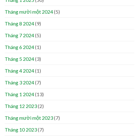
Tháng mười một 2024
(5)
Tháng 8 2024
(9)
Tháng 7 2024
(5)
Tháng 6 2024
(1)
Tháng 5 2024
(3)
Tháng 4 2024
(1)
Tháng 3 2024
(7)
Tháng 1 2024
(13)
Tháng 12 2023
(2)
Tháng mười một 2023
(7)
Tháng 10 2023
(7)