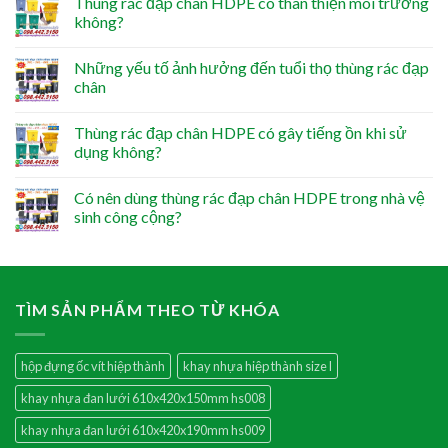
Thùng rác đạp chân HDPE có thân thiện môi trường
không?
Những yếu tố ảnh hưởng đến tuổi thọ thùng rác đạp
chân
Thùng rác đạp chân HDPE có gây tiếng ồn khi sử
dụng không?
Có nên dùng thùng rác đạp chân HDPE trong nhà vệ
sinh công cộng?
TÌM SẢN PHẨM THEO TỪ KHÓA
hộp đựng ốc vít hiệp thành
khay nhựa hiệp thành size l
khay nhựa đan lưới 610x420x150mm hs008
khay nhựa đan lưới 610x420x190mm hs009