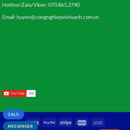
Hotline/Zalo/Viber: 070.865.2740
Email: huyen@congnghiepvietxanh.com.vn
ZALO
MESSENGER