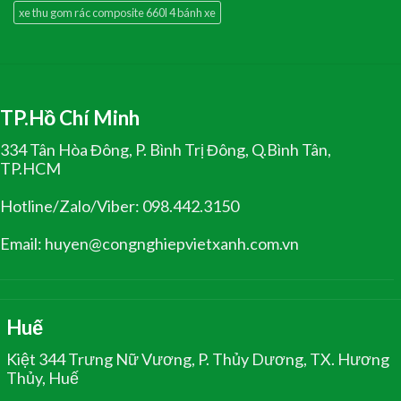
xe thu gom rác composite 660l 4 bánh xe
TP.Hồ Chí Minh
334 Tân Hòa Đông, P. Bình Trị Đông, Q.Bình Tân,
TP.HCM
Hotline/Zalo/Viber: 098.442.3150
Email: huyen@congnghiepvietxanh.com.vn
Huế
Kiệt 344 Trưng Nữ Vương, P. Thủy Dương, TX. Hương
Thủy, Huế