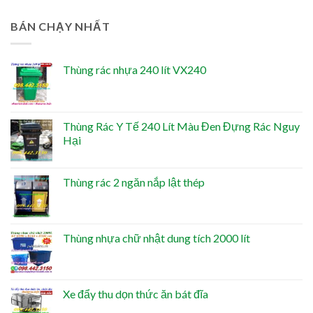
BÁN CHẠY NHẤT
Thùng rác nhựa 240 lít VX240
Thùng Rác Y Tế 240 Lít Màu Đen Đựng Rác Nguy
Hại
Thùng rác 2 ngăn nắp lật thép
Thùng nhựa chữ nhật dung tích 2000 lít
Xe đẩy thu dọn thức ăn bát đĩa