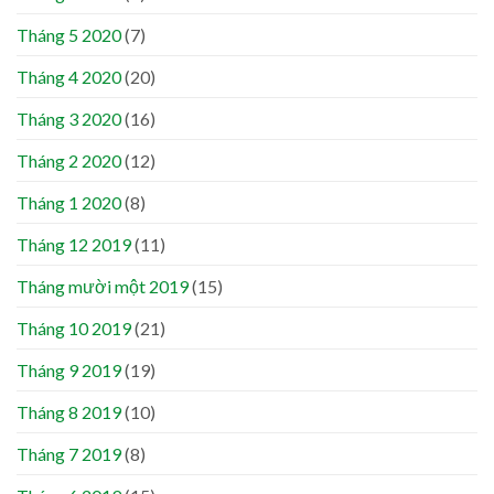
Tháng 5 2020
(7)
Tháng 4 2020
(20)
Tháng 3 2020
(16)
Tháng 2 2020
(12)
Tháng 1 2020
(8)
Tháng 12 2019
(11)
Tháng mười một 2019
(15)
Tháng 10 2019
(21)
Tháng 9 2019
(19)
Tháng 8 2019
(10)
Tháng 7 2019
(8)