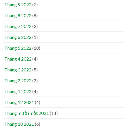
Tháng 9 2022
(3)
Tháng 8 2022
(8)
Tháng 7 2022
(3)
Tháng 6 2022
(1)
Tháng 5 2022
(10)
Tháng 4 2022
(4)
Tháng 3 2022
(5)
Tháng 2 2022
(2)
Tháng 1 2022
(4)
Tháng 12 2021
(4)
Tháng mười một 2021
(14)
Tháng 10 2021
(6)