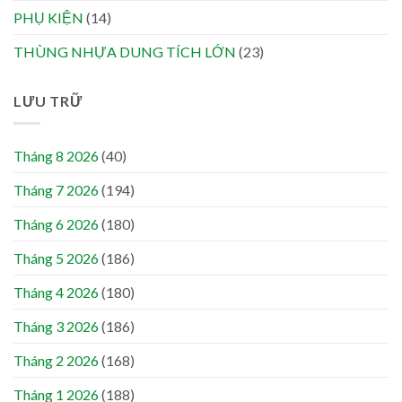
PHỤ KIỆN
(14)
THÙNG NHỰA DUNG TÍCH LỚN
(23)
LƯU TRỮ
Tháng 8 2026
(40)
Tháng 7 2026
(194)
Tháng 6 2026
(180)
Tháng 5 2026
(186)
Tháng 4 2026
(180)
Tháng 3 2026
(186)
Tháng 2 2026
(168)
Tháng 1 2026
(188)