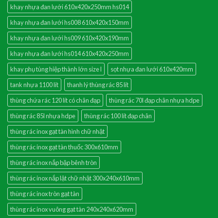
khay nhựa đan lưới 610x420x250mm hs014
khay nhựa đan lưới hs008 610x420x150mm
khay nhựa đan lưới hs009 610x420x190mm
khay nhựa đan lưới hs014 610x420x250mm
khay phụ tùng hiệp thành lớn size l
sọt nhựa đan lưới 610x420mm
tank nhựa 1100 lít
thanh lý thùng rác 85 lít
thùng chứa rác 120 lít có chân đạp
thùng rác 70l đạp chân nhựa hdpe
thùng rác 85l nhựa hdpe
thùng rác 100 lít đạp chân
thùng rác inox gạt tàn hình chữ nhật
thùng rác inox gạt tàn thuốc 300x610mm
thùng rác inox nắp bập bênh tròn
thùng rác inox nắp lật chữ nhật 300x240x610mm
thùng rác inox tròn gạt tàn
thùng rác inox vuông gạt tàn 240x240x620mm