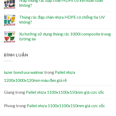
Nắp thùng rác đạp chân HDPE có kín hoàn toàn
không?
Thùng rác đạp chân nhựa HDPE có chống tia UV
không?
Xu hướng sử dụng thùng rác 1000l composite trong
tương lai
BÌNH LUẬN
lazer bond usa walmar
trong
Pallet nhựa
1200x1000x120mm màu đen giá rẻ
Giang
trong
Pallet nhựa 1100x1100x150mm giá cực sốc
Phong
trong
Pallet nhựa 1100x1100x150mm giá cực sốc