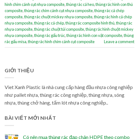
hình chim cánh cụt nhựa composite
,
thùng rác cá heo
,
thùng rác hình con thú
composite
,
thùng rác chim cánh cụt nhựa composite
,
thùng rác cá chép
composite
,
thùng rác chuột mickey nhựa composite
,
thùng rác hình cá chép
nhựa composite
,
thùng rác cá chép
,
thùng rác composite hình thú
,
thùng rác
nhựa composite
,
thùng rác chuột túi composite
,
thùng rác hình chuột mickey
nhựa composite
,
thùng rác gấu trúc
,
thùng rác hình con vật composite
,
thùng
rác gấu misa
,
thùng rác hình chim cánh cụt composite
Leave a comment
GIỚI THIỆU
Viet Xanh Plastic là nhà cung cấp hàng đầu nhựa công nghiệp
như pallet nhựa, thùng rác công nghiệp, thùng nhựa, sóng
nhựa, thùng chở hàng, tấm lót nhựa công nghiệp..
BÀI VIẾT MỚI NHẤT
Có nên mua thùng rác đạp chân HDPE theo combo