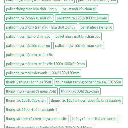
pallet chống tràn hóa chất 1 phuy
pallet mặt kín chân gù
pallet nhựa 9 chân gù mặt kín
pallet nhựa 1200x1000x160mm
pallet nhựa chống tràn dầu - hóa chất 2 phuy
pallet nhựa kê hàng
pallet nhựa mặt hở chân cốc
pallet nhựa mặt kín chân cốc
pallet nhựa mặt liền chân gù
pallet nhựa mặt liền màu xanh
pallet nhựa mặt lưới chân cốc
pallet nhựa mặt lưới chân cốc 1200x1000x140mm
pallet nhựa mới màu xanh 1100x1100x150mm
thanh lý thùng rác nhựa 85 lít
thùng nhựa trong có bánh xe as6550 65 lít
thùng nhựa vuông đa năng 95 lít
thùng rác 80 lít đạp chân
thùng rác 100 lít đạp chân
thùng rác 160 lít nhựa hdpe nắp kín 2 bánh xe
thùng rác 1100l 4 bánh xe xanh lá
thùng rác hình cá chép nhựa composite
thùng rác hình thú composite
thùng rác inox chữ nhật nắp bập bênh 300x240x610mm