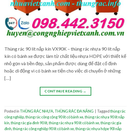
Thùng rác 90 lít nắp kín VX90K – thùng rác nhựa 90 lít nắp
kín có bánh xe được làm từ chất liệu nhựa HDPE với thiết kế
nhỏ gọn và bền đẹp, sản phẩm được dùng để đặt cố định
hoặc di động vì có bánh xe tiện cho việc di chuyển ở những
[…]
CONTINUE READING
→
Posted in
THÙNG RÁC NHỰA
,
THÙNG RÁC ĐA NĂNG
|
Tagged
thùng rác
công nghiệp
,
thùng rác công cộng 90 lít có bánh xe
,
thùng rác nhựa 90 lít nắp
kín
,
thùng rác gia đình 90 lít
,
thùng rác nhựa 90 lít có bánh xe
,
thùng rác gia
đình
,
thùng rác công nghiệp 90 lít có bánh xe
,
thùng rác nhựa hdpe 90l nắp