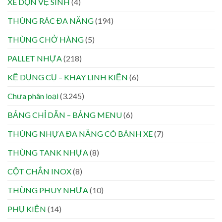
XE DỌN VỆ SINH
(4)
THÙNG RÁC ĐA NĂNG
(194)
THÙNG CHỞ HÀNG
(5)
PALLET NHỰA
(218)
KỆ DỤNG CỤ – KHAY LINH KIỆN
(6)
Chưa phân loại
(3.245)
BẢNG CHỈ DẪN – BẢNG MENU
(6)
THÙNG NHỰA ĐA NĂNG CÓ BÁNH XE
(7)
THÙNG TANK NHỰA
(8)
CỘT CHẮN INOX
(8)
THÙNG PHUY NHỰA
(10)
PHỤ KIỆN
(14)