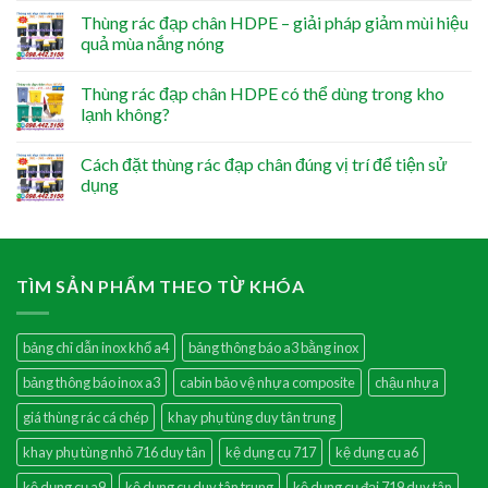
Thùng rác đạp chân HDPE – giải pháp giảm mùi hiệu
quả mùa nắng nóng
Thùng rác đạp chân HDPE có thể dùng trong kho
lạnh không?
Cách đặt thùng rác đạp chân đúng vị trí để tiện sử
dụng
TÌM SẢN PHẨM THEO TỪ KHÓA
bảng chỉ dẫn inox khổ a4
bảng thông báo a3 bằng inox
bảng thông báo inox a3
cabin bảo vệ nhựa composite
chậu nhựa
giá thùng rác cá chép
khay phụ tùng duy tân trung
khay phụ tùng nhỏ 716 duy tân
kệ dụng cụ 717
kệ dụng cụ a6
kệ dụng cụ a9
kệ dụng cụ duy tân trung
kệ dụng cụ đại 719 duy tân