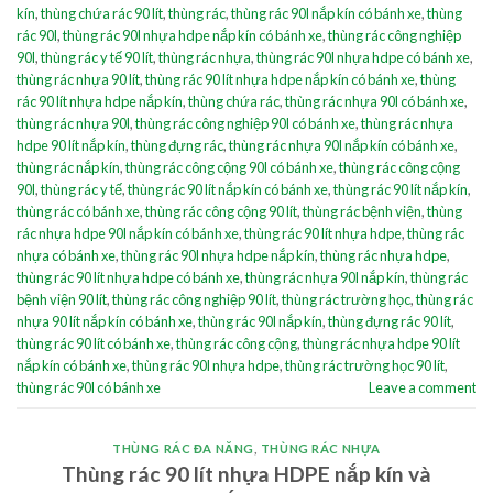
kín
,
thùng chứa rác 90 lít
,
thùng rác
,
thùng rác 90l nắp kín có bánh xe
,
thùng
rác 90l
,
thùng rác 90l nhựa hdpe nắp kín có bánh xe
,
thùng rác công nghiệp
90l
,
thùng rác y tế 90 lít
,
thùng rác nhựa
,
thùng rác 90l nhựa hdpe có bánh xe
,
thùng rác nhựa 90 lít
,
thùng rác 90 lít nhựa hdpe nắp kín có bánh xe
,
thùng
rác 90 lít nhựa hdpe nắp kín
,
thùng chứa rác
,
thùng rác nhựa 90l có bánh xe
,
thùng rác nhựa 90l
,
thùng rác công nghiệp 90l có bánh xe
,
thùng rác nhựa
hdpe 90 lít nắp kín
,
thùng đựng rác
,
thùng rác nhựa 90l nắp kín có bánh xe
,
thùng rác nắp kín
,
thùng rác công cộng 90l có bánh xe
,
thùng rác công cộng
90l
,
thùng rác y tế
,
thùng rác 90 lít nắp kín có bánh xe
,
thùng rác 90 lít nắp kín
,
thùng rác có bánh xe
,
thùng rác công cộng 90 lít
,
thùng rác bệnh viện
,
thùng
rác nhựa hdpe 90l nắp kín có bánh xe
,
thùng rác 90 lít nhựa hdpe
,
thùng rác
nhựa có bánh xe
,
thùng rác 90l nhựa hdpe nắp kín
,
thùng rác nhựa hdpe
,
thùng rác 90 lít nhựa hdpe có bánh xe
,
thùng rác nhựa 90l nắp kín
,
thùng rác
bệnh viện 90 lít
,
thùng rác công nghiệp 90 lít
,
thùng rác trường học
,
thùng rác
nhựa 90 lít nắp kín có bánh xe
,
thùng rác 90l nắp kín
,
thùng đựng rác 90 lít
,
thùng rác 90 lít có bánh xe
,
thùng rác công cộng
,
thùng rác nhựa hdpe 90 lít
nắp kín có bánh xe
,
thùng rác 90l nhựa hdpe
,
thùng rác trường học 90 lít
,
thùng rác 90l có bánh xe
Leave a comment
THÙNG RÁC ĐA NĂNG
,
THÙNG RÁC NHỰA
Thùng rác 90 lít nhựa HDPE nắp kín và