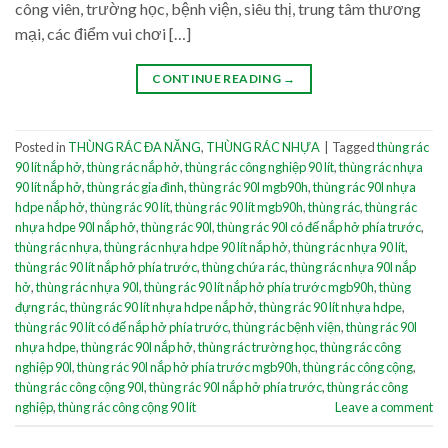
công viên, trường học, bệnh viện, siêu thị, trung tâm thương
mại, các điểm vui chơi […]
CONTINUE READING
→
Posted in
THÙNG RÁC ĐA NĂNG
,
THÙNG RÁC NHỰA
|
Tagged
thùng rác
90 lít nắp hở
,
thùng rác nắp hở
,
thùng rác công nghiệp 90 lít
,
thùng rác nhựa
90 lít nắp hở
,
thùng rác gia đình
,
thùng rác 90l mgb90h
,
thùng rác 90l nhựa
hdpe nắp hở
,
thùng rác 90 lít
,
thùng rác 90 lít mgb90h
,
thùng rác
,
thùng rác
nhựa hdpe 90l nắp hở
,
thùng rác 90l
,
thùng rác 90l có đế nắp hở phía trước
,
thùng rác nhựa
,
thùng rác nhựa hdpe 90 lít nắp hở
,
thùng rác nhựa 90 lít
,
thùng rác 90 lít nắp hở phía trước
,
thùng chứa rác
,
thùng rác nhựa 90l nắp
hở
,
thùng rác nhựa 90l
,
thùng rác 90 lít nắp hở phía trước mgb90h
,
thùng
đựng rác
,
thùng rác 90 lít nhựa hdpe nắp hở
,
thùng rác 90 lít nhựa hdpe
,
thùng rác 90 lít có đế nắp hở phía trước
,
thùng rác bệnh viện
,
thùng rác 90l
nhựa hdpe
,
thùng rác 90l nắp hở
,
thùng rác trường học
,
thùng rác công
nghiệp 90l
,
thùng rác 90l nắp hở phía trước mgb90h
,
thùng rác công cộng
,
thùng rác công cộng 90l
,
thùng rác 90l nắp hở phía trước
,
thùng rác công
nghiệp
,
thùng rác công cộng 90 lít
Leave a comment