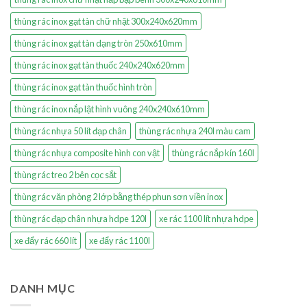
thùng rác inox gạt tàn chữ nhật 300x240x620mm
thùng rác inox gạt tàn dạng tròn 250x610mm
thùng rác inox gạt tàn thuốc 240x240x620mm
thùng rác inox gạt tàn thuốc hình tròn
thùng rác inox nắp lật hình vuông 240x240x610mm
thùng rác nhựa 50 lít đạp chân
thùng rác nhựa 240l màu cam
thùng rác nhựa composite hình con vật
thùng rác nắp kín 160l
thùng rác treo 2 bên cọc sắt
thùng rác văn phòng 2 lớp bằng thép phun sơn viền inox
thùng rác đạp chân nhựa hdpe 120l
xe rác 1100 lít nhựa hdpe
xe đẩy rác 660 lít
xe đẩy rác 1100l
DANH MỤC