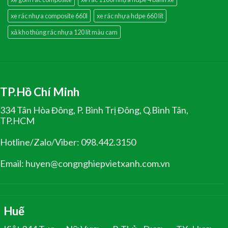
xe rác nhựa composite 660l
xe rác nhựa hdpe 660 lít
xả kho thùng rác nhựa 120 lít màu cam
TP.Hồ Chí Minh
334 Tân Hòa Đông, P. Bình Trị Đông, Q.Bình Tân,
TP.HCM
Hotline/Zalo/Viber: 098.442.3150
Email: huyen@congnghiepvietxanh.com.vn
Huế