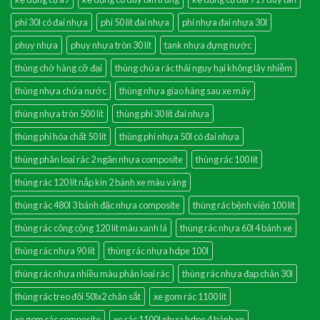
phi 30l có đai nhựa
phi 50 lít đai nhựa
phi nhựa đai nhựa 30l
phuy nhựa
phuy nhựa tròn 30 lít
tank nhựa đựng nước
thùng chở hàng cỡ đại
thùng chứa rác thải nguy hại không lây nhiễm
thùng nhựa chứa nước
thùng nhựa giao hàng sau xe máy
thùng nhựa tròn 500 lít
thùng phi 30 lít đai nhựa
thùng phi hóa chất 50 lít
thùng phi nhựa 50l có đai nhựa
thùng phân loại rác 2 ngăn nhựa composite
thùng rác 100 lít
thùng rác 120 lít nắp kín 2 bánh xe màu vàng
thùng rác 480l 3 bánh đặc nhựa composite
thùng rác bệnh viện 100 lít
thùng rác công cộng 120 lít màu xanh lá
thùng rác nhựa 60l 4 bánh xe
thùng rác nhựa 90 lít
thùng rác nhựa hdpe 100l
thùng rác nhựa nhiều màu phân loại rác
thùng rác nhựa đạp chân 30l
thùng rác treo đôi 50lx2 chân sắt
xe gom rác 1100 lít
xe gom rác composite
xe rác 1100l nhựa hdpe 4 bánh xe