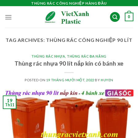
Skip
THÙNG RÁC CÔNG NGHIỆP HÀNG ĐẦU
to
0
content
TAG ARCHIVES:
THÙNG RÁC CÔNG NGHIỆP 90 LÍT
THÙNG RÁC NHỰA
,
THÙNG RÁC ĐA NĂNG
Thùng rác nhựa 90 lít nắp kín có bánh xe
POSTED ON
19 THÁNG MƯỜI MỘT, 2022
BY
HUYEN
19
Th11