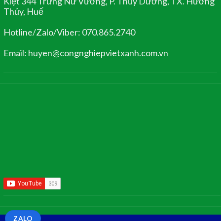
Kiệt 344 Trưng Nữ Vương, P. Thủy Dương, TX. Hương
Thủy, Huế
Hotline/Zalo/Viber: 070.865.2740
Email: huyen@congnghiepvietxanh.com.vn
ZALO