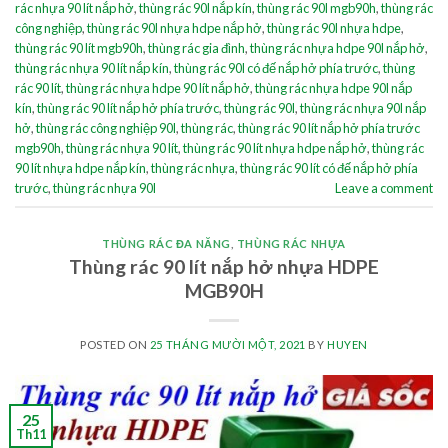
rác nhựa 90 lít nắp hở
,
thùng rác 90l nắp kín
,
thùng rác 90l mgb90h
,
thùng rác
công nghiệp
,
thùng rác 90l nhựa hdpe nắp hở
,
thùng rác 90l nhựa hdpe
,
thùng rác 90 lít mgb90h
,
thùng rác gia đình
,
thùng rác nhựa hdpe 90l nắp hở
,
thùng rác nhựa 90 lít nắp kín
,
thùng rác 90l có đế nắp hở phía trước
,
thùng
rác 90 lít
,
thùng rác nhựa hdpe 90 lít nắp hở
,
thùng rác nhựa hdpe 90l nắp
kín
,
thùng rác 90 lít nắp hở phía trước
,
thùng rác 90l
,
thùng rác nhựa 90l nắp
hở
,
thùng rác công nghiệp 90l
,
thùng rác
,
thùng rác 90 lít nắp hở phía trước
mgb90h
,
thùng rác nhựa 90 lít
,
thùng rác 90 lít nhựa hdpe nắp hở
,
thùng rác
90 lít nhựa hdpe nắp kín
,
thùng rác nhựa
,
thùng rác 90 lít có đế nắp hở phía
trước
,
thùng rác nhựa 90l
Leave a comment
THÙNG RÁC ĐA NĂNG
,
THÙNG RÁC NHỰA
Thùng rác 90 lít nắp hở nhựa HDPE
MGB90H
POSTED ON
25 THÁNG MƯỜI MỘT, 2021
BY
HUYEN
25
Th11