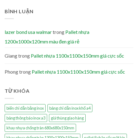
BÌNH LUẬN
lazer bond usa walmar
trong
Pallet nhựa
1200x1000x120mm màu đen giá rẻ
Giang
trong
Pallet nhựa 1100x1100x150mm giá cực sốc
Phong
trong
Pallet nhựa 1100x1100x150mm giá cực sốc
TỪ KHÓA
biển chỉ dẫn bằng inox
bảng chỉ dẫn inox khổ a4
bảng thông báo inox a3
giá thùng giao hàng
khay nhựa chống tràn 680x680x150mm
khay nhựa chống tràn 1300x1300x150mm
pallet 9 chân cốc mặt kín