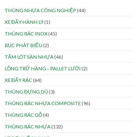
THÙNG NHỰA CÔNG NGHIỆP
(44)
XE ĐẨY HÀNH LÝ
(1)
THÙNG RÁC INOX
(45)
BỤC PHÁT BIỂU
(2)
TẤM LÓT SÀN NHỰA
(46)
LỒNG TRỮ HÀNG – PALLET LƯỚI
(2)
XE ĐẨY RÁC
(64)
THÙNG ĐỰNG DÙ
(3)
THÙNG RÁC NHỰA COMPOSITE
(96)
THÙNG RÁC GỖ
(4)
THÙNG RÁC NHỰA
(132)