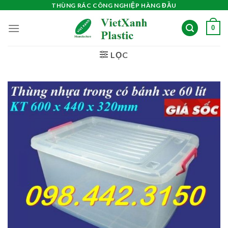
Skip
THÙNG RÁC CÔNG NGHIỆP HÀNG ĐẦU
to
0
content
LỌC