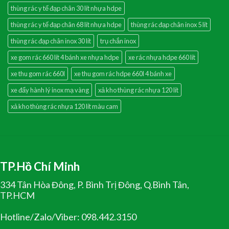
thùng rác y tế đạp chân 30 lít nhựa hdpe
thùng rác y tế đạp chân 68 lít nhựa hdpe
thùng rác đạp chân inox 5 lít
thùng rác đạp chân inox 30 lít
trụ chắn inox
xe gom rác 660 lít 4 bánh xe nhựa hdpe
xe rác nhựa hdpe 660 lít
xe thu gom rác 660l
xe thu gom rác hdpe 660l 4 bánh xe
xe đẩy hành lý inox mạ vàng
xả kho thùng rác nhựa 120 lít
xả kho thùng rác nhựa 120 lít màu cam
TP.Hồ Chí Minh
334 Tân Hòa Đông, P. Bình Trị Đông, Q.Bình Tân,
TP.HCM
Hotline/Zalo/Viber: 098.442.3150