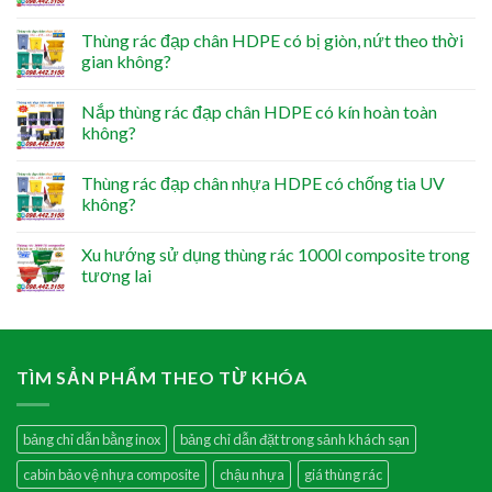
Thùng rác đạp chân HDPE có bị giòn, nứt theo thời
gian không?
Nắp thùng rác đạp chân HDPE có kín hoàn toàn
không?
Thùng rác đạp chân nhựa HDPE có chống tia UV
không?
Xu hướng sử dụng thùng rác 1000l composite trong
tương lai
TÌM SẢN PHẨM THEO TỪ KHÓA
bảng chỉ dẫn bằng inox
bảng chỉ dẫn đặt trong sảnh khách sạn
cabin bảo vệ nhựa composite
chậu nhựa
giá thùng rác