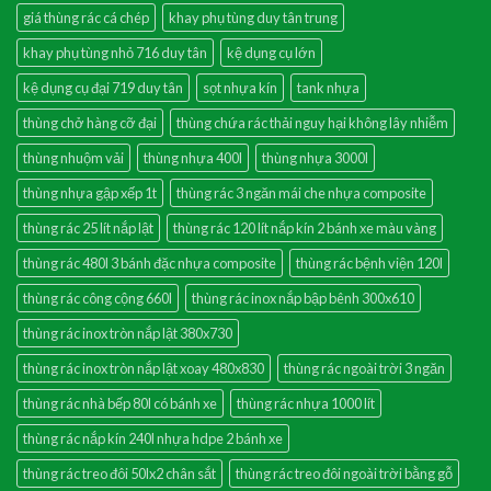
giá thùng rác cá chép
khay phụ tùng duy tân trung
khay phụ tùng nhỏ 716 duy tân
kệ dụng cụ lớn
kệ dụng cụ đại 719 duy tân
sọt nhựa kín
tank nhựa
thùng chở hàng cỡ đại
thùng chứa rác thải nguy hại không lây nhiễm
thùng nhuộm vải
thùng nhựa 400l
thùng nhựa 3000l
thùng nhựa gập xếp 1t
thùng rác 3 ngăn mái che nhựa composite
thùng rác 25 lít nắp lật
thùng rác 120 lít nắp kín 2 bánh xe màu vàng
thùng rác 480l 3 bánh đặc nhựa composite
thùng rác bệnh viện 120l
thùng rác công cộng 660l
thùng rác inox nắp bập bênh 300x610
thùng rác inox tròn nắp lật 380x730
thùng rác inox tròn nắp lật xoay 480x830
thùng rác ngoài trời 3 ngăn
thùng rác nhà bếp 80l có bánh xe
thùng rác nhựa 1000 lít
thùng rác nắp kín 240l nhựa hdpe 2 bánh xe
thùng rác treo đôi 50lx2 chân sắt
thùng rác treo đôi ngoài trời bằng gỗ