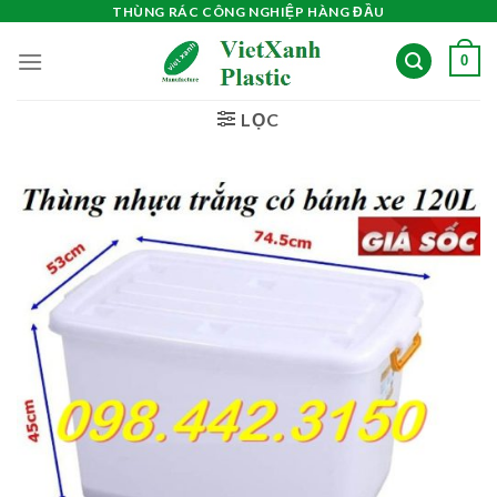
Skip
THÙNG RÁC CÔNG NGHIỆP HÀNG ĐẦU
to
0
content
LỌC