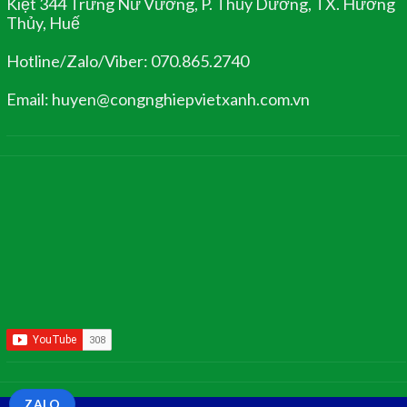
Kiệt 344 Trưng Nữ Vương, P. Thủy Dương, TX. Hương
Thủy, Huế
Hotline/Zalo/Viber: 070.865.2740
Email: huyen@congnghiepvietxanh.com.vn
ZALO