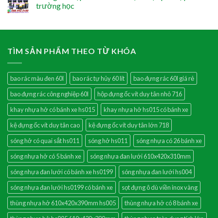
trường học
TÌM SẢN PHẨM THEO TỪ KHÓA
bao rác màu đen 60l
bao rác tự hủy 60 lít
bao đựng rác 60l giá rẻ
bao đựng rác công nghiệp 60l
hộp đựng ốc vít duy tân nhỏ 716
khay nhựa hở có bánh xe hs015
khay nhựa hở hs015 có bánh xe
kệ đựng ốc vít duy tân cao
kệ đựng ốc vít duy tân lớn 718
sóng hở có quai sắt hs011
sóng hở hs011
sóng nhựa có 26 bánh xe
sóng nhựa hở có 5 bánh xe
sóng nhựa đan lưới 610x420x310mm
sóng nhựa đan lưới có bánh xe hs0199
sóng nhựa đan lưới hs004
sóng nhựa đan lưới hs0199 có bánh xe
sọt đựng ô dù viền inox vàng
thùng nhựa hở 610x420x390mm hs005
thùng nhựa hở có 8 bánh xe