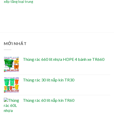
xếp tầng loại trung
MỚI NHẤT
Thùng rác 660 lít nhựa HDPE 4 bánh xe TR660
Thùng rác 30 lít nắp kín TR30
Thùng rác 60 lít nắp kín TR60