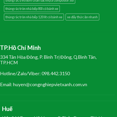
thùng rác treo đơn chân sắt nhựa composite 50l
thùng rác tròn nhà bếp 80l có bánh xe
thùng rác tròn nhà bếp 120 lít có bánh xe
xe đẩy thức ăn nhanh
TP.Hồ Chí Minh
334 Tân Hòa Đông, P. Bình Trị Đông, Q.Bình Tân,
TP.HCM
Hotline/Zalo/Viber: 098.442.3150
Email: huyen@congnghiepvietxanh.com.vn
Huế