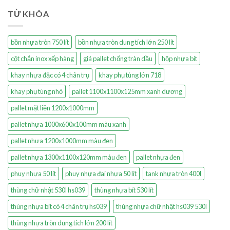
TỪ KHÓA
bồn nhựa tròn 750 lít
bồn nhựa tròn dung tích lớn 250 lít
cột chắn inox xếp hàng
giá pallet chống tràn dầu
hộp nhựa bít
khay nhựa đặc có 4 chân trụ
khay phụ tùng lớn 718
khay phụ tùng nhỏ
pallet 1100x1100x125mm xanh dương
pallet mặt liền 1200x1000mm
pallet nhựa 1000x600x100mm màu xanh
pallet nhựa 1200x1000mm màu đen
pallet nhựa 1300x1100x120mm màu đen
pallet nhựa đen
phuy nhựa 50 lít
phuy nhựa đai nhựa 50 lít
tank nhựa tròn 400l
thùng chữ nhật 530l hs039
thùng nhựa bít 530 lít
thùng nhựa bít có 4 chân trụ hs039
thùng nhựa chữ nhật hs039 530l
thùng nhựa tròn dung tích lớn 200 lít