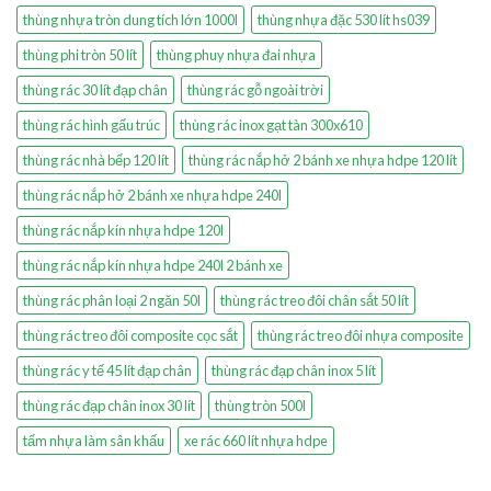
thùng nhựa tròn dung tích lớn 1000l
thùng nhựa đặc 530 lít hs039
thùng phi tròn 50 lít
thùng phuy nhựa đai nhựa
thùng rác 30 lít đạp chân
thùng rác gỗ ngoài trời
thùng rác hình gấu trúc
thùng rác inox gạt tàn 300x610
thùng rác nhà bếp 120 lít
thùng rác nắp hở 2 bánh xe nhựa hdpe 120 lít
thùng rác nắp hở 2 bánh xe nhựa hdpe 240l
thùng rác nắp kín nhựa hdpe 120l
thùng rác nắp kín nhựa hdpe 240l 2 bánh xe
thùng rác phân loại 2 ngăn 50l
thùng rác treo đôi chân sắt 50 lít
thùng rác treo đôi composite cọc sắt
thùng rác treo đôi nhựa composite
thùng rác y tế 45 lít đạp chân
thùng rác đạp chân inox 5 lít
thùng rác đạp chân inox 30 lít
thùng tròn 500l
tấm nhựa làm sân khấu
xe rác 660 lít nhựa hdpe