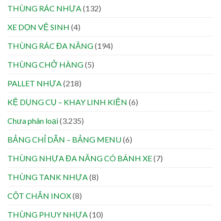
THÙNG RÁC NHỰA
(132)
XE DỌN VỆ SINH
(4)
THÙNG RÁC ĐA NĂNG
(194)
THÙNG CHỞ HÀNG
(5)
PALLET NHỰA
(218)
KỆ DỤNG CỤ – KHAY LINH KIỆN
(6)
Chưa phân loại
(3.235)
BẢNG CHỈ DẪN – BẢNG MENU
(6)
THÙNG NHỰA ĐA NĂNG CÓ BÁNH XE
(7)
THÙNG TANK NHỰA
(8)
CỘT CHẮN INOX
(8)
THÙNG PHUY NHỰA
(10)