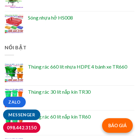
Sóng nhựa hở HS008
NỔI BẬT
Thùng rác 660 lít nhựa HDPE 4 bánh xe TR660
Thùng rác 30 lít nắp kín TR30
ZALO
MESSENGER
Thùng rác 60 lít nắp kín TR60
BÁO GIÁ
098.442.3150