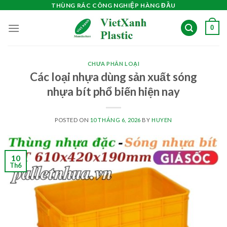
Skip
THÙNG RÁC CÔNG NGHIỆP HÀNG ĐẦU
to
0
content
CHƯA PHÂN LOẠI
Các loại nhựa dùng sản xuất sóng
nhựa bít phổ biến hiện nay
POSTED ON
10 THÁNG 6, 2026
BY
HUYEN
10
Th6