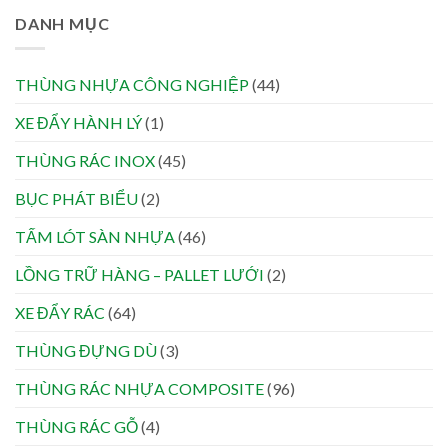
DANH MỤC
THÙNG NHỰA CÔNG NGHIỆP
(44)
XE ĐẨY HÀNH LÝ
(1)
THÙNG RÁC INOX
(45)
BỤC PHÁT BIỂU
(2)
TẤM LÓT SÀN NHỰA
(46)
LỒNG TRỮ HÀNG – PALLET LƯỚI
(2)
XE ĐẨY RÁC
(64)
THÙNG ĐỰNG DÙ
(3)
THÙNG RÁC NHỰA COMPOSITE
(96)
THÙNG RÁC GỖ
(4)