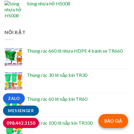
Sóng nhựa hở HS008
NỔI BẬT
Thùng rác 660 lít nhựa HDPE 4 bánh xe TR660
Thùng rác 30 lít nắp kín TR30
Thùng rác 60 lít nắp kín TR60
ZALO
MESSENGER
BÁO GIÁ
Thùng rác 100 lít nắp kín TR100
098.442.3150