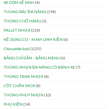
XE DỌN VỆ SINH
(4)
THÙNG RÁC ĐA NĂNG
(194)
THÙNG CHỞ HÀNG
(5)
PALLET NHỰA
(218)
KỆ DỤNG CỤ – KHAY LINH KIỆN
(6)
Chưa phân loại
(3.225)
BẢNG CHỈ DẪN – BẢNG MENU
(6)
THÙNG NHỰA ĐA NĂNG CÓ BÁNH XE
(7)
THÙNG TANK NHỰA
(8)
CỘT CHẮN INOX
(8)
THÙNG PHUY NHỰA
(10)
PHỤ KIỆN
(14)