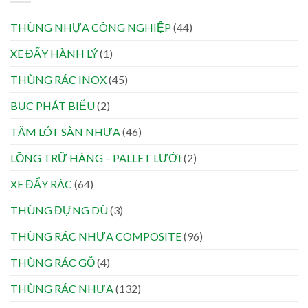
THÙNG NHỰA CÔNG NGHIỆP
(44)
XE ĐẨY HÀNH LÝ
(1)
THÙNG RÁC INOX
(45)
BỤC PHÁT BIỂU
(2)
TẤM LÓT SÀN NHỰA
(46)
LỒNG TRỮ HÀNG – PALLET LƯỚI
(2)
XE ĐẨY RÁC
(64)
THÙNG ĐỰNG DÙ
(3)
THÙNG RÁC NHỰA COMPOSITE
(96)
THÙNG RÁC GỖ
(4)
THÙNG RÁC NHỰA
(132)