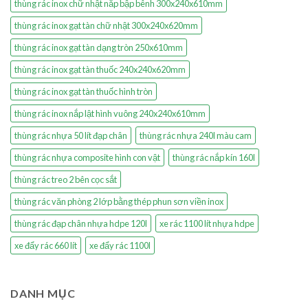
thùng rác inox chữ nhật nắp bập bênh 300x240x610mm
thùng rác inox gạt tàn chữ nhật 300x240x620mm
thùng rác inox gạt tàn dạng tròn 250x610mm
thùng rác inox gạt tàn thuốc 240x240x620mm
thùng rác inox gạt tàn thuốc hình tròn
thùng rác inox nắp lật hình vuông 240x240x610mm
thùng rác nhựa 50 lít đạp chân
thùng rác nhựa 240l màu cam
thùng rác nhựa composite hình con vật
thùng rác nắp kín 160l
thùng rác treo 2 bên cọc sắt
thùng rác văn phòng 2 lớp bằng thép phun sơn viền inox
thùng rác đạp chân nhựa hdpe 120l
xe rác 1100 lít nhựa hdpe
xe đẩy rác 660 lít
xe đẩy rác 1100l
DANH MỤC