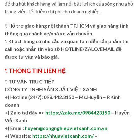
để thu hút khách hàng và làm nổi bật lợi ích của sóng nhựa hở
trong việc tiết kiệm chi phí cho doanh nghiệp.
*. Hỗ trợ giao hàng nội thành TP.HCM và giao hàng tỉnh
thông qua chành xe/nhà xe vận chuyển.
*. Khách hàng có nhu cầu và quan tâm đến sản phẩm thì
call hoặc nhắn tin vào số HOTLINE/ZALO/EMAIL để
được tư vấn và báo giá.
*. THÔNG TIN LIÊN HỆ
*. TƯ VẤN TRỰC TIẾP
CÔNG TY TNHH SẢN XUẤT VIỆT XANH
+)
Hotline (24/7): 098.442.3150 – Ms.Huyền – P.Kinh
doanh
+)
Zalo tại đây =>
https://zalo.me/0984423150
– Huyền
Việt Xanh
+) Email:
huyen@congnghiepvietxanh.com.vn
+) Website:
https://nhuavietxanh.com/
–