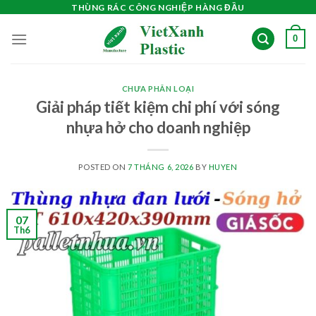
Skip
THÙNG RÁC CÔNG NGHIỆP HÀNG ĐẦU
to
0
content
CHƯA PHÂN LOẠI
Giải pháp tiết kiệm chi phí với sóng
nhựa hở cho doanh nghiệp
POSTED ON
7 THÁNG 6, 2026
BY
HUYEN
07
Th6