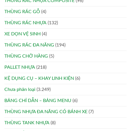
THÙNG RÁC NHỰA COMPOSITE
(96)
THÙNG RÁC GỖ
(4)
THÙNG RÁC NHỰA
(132)
XE DỌN VỆ SINH
(4)
THÙNG RÁC ĐA NĂNG
(194)
THÙNG CHỞ HÀNG
(5)
PALLET NHỰA
(218)
KỆ DỤNG CỤ – KHAY LINH KIỆN
(6)
Chưa phân loại
(3.249)
BẢNG CHỈ DẪN – BẢNG MENU
(6)
THÙNG NHỰA ĐA NĂNG CÓ BÁNH XE
(7)
THÙNG TANK NHỰA
(8)