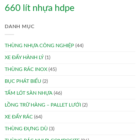
660 lít nhựa hdpe
DANH MỤC
THÙNG NHỰA CÔNG NGHIỆP
(44)
XE ĐẨY HÀNH LÝ
(1)
THÙNG RÁC INOX
(45)
BỤC PHÁT BIỂU
(2)
TẤM LÓT SÀN NHỰA
(46)
LỒNG TRỮ HÀNG – PALLET LƯỚI
(2)
XE ĐẨY RÁC
(64)
THÙNG ĐỰNG DÙ
(3)