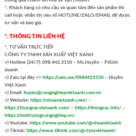
thông qua chành xe/nhà xe vận chuyển.
*. Khách hàng có nhu cầu và quan tâm đến sản phẩm thì
call hoặc nhắn tin vào số HOTLINE/ZALO/EMAIL để được
tư vấn và báo giá.
*. THÔNG TIN LIÊN HỆ
*. TƯ VẤN TRỰC TIẾP
CÔNG TY TNHH SẢN XUẤT VIỆT XANH
+)
Hotline (24/7): 098.442.3150 – Ms.Huyền – P.Kinh
doanh
+)
Zalo tại đây =>
https://zalo.me/0984423150
– Huyền
Việt Xanh
+) Email:
huyen@congnghiepvietxanh.com.vn
+) Website:
https://nhuavietxanh.com/
–
https://thungracvietxanh.com/
–
https://thungrac.info/
–
https://moitruongcongnghiep.vn/
+) Youtube:
https://www.youtube.com/@nhuavietxanh
+) Tiktok:
https://www.tiktok.com/@ctysxvietxanh/