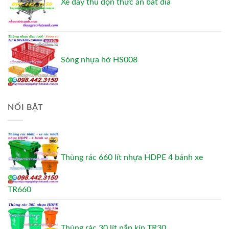
Xe đẩy thu dọn thức ăn bát đĩa
Sóng nhựa hở HS008
NỔI BẬT
Thùng rác 660 lít nhựa HDPE 4 bánh xe
TR660
Thùng rác 30 lít nắp kín TR30