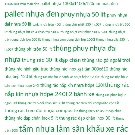
pallet nhựa 1300x1100x120mm màu đen
1200x1000mm màu đen
pallet nhựa đen
phuy nhựa 50 lít
phuy nhựa
đai nhựa 50 lít
tank nhựa tròn 400l
thùng chữ nhật 530l hs039
thùng nhựa bít 530
lít
thùng nhựa bít có 4 chân trụ hs039
thùng nhựa chữ nhật hs039 530l
thùng nhựa
tròn dung tích lớn 200 lít
thùng nhựa tròn dung tích lớn 1000l
thùng nhựa đặc 530 lít
thùng phuy nhựa đai
thùng phi tròn 50 lít
hs039
nhựa
thùng rác 30 lít đạp chân
thùng rác gỗ ngoài trời
thùng rác hình gấu trúc
thùng rác inox gạt tàn 300x610
thùng rác
nhà bếp 120 lít
thùng rác nắp hở 2 bánh xe nhựa hdpe 120 lít
thùng rác nắp hở 2
thùng rác
thùng rác nắp kín nhựa hdpe 120l
bánh xe nhựa hdpe 240l
nắp kín nhựa hdpe 240l 2 bánh xe
thùng rác phân loại 2
ngăn 50l
thùng rác treo đôi chân sắt 50 lít
thùng rác treo đôi composite cọc sắt
thùng rác treo đôi nhựa composite
thùng rác y tế 45 lít đạp chân
thùng rác đạp chân inox 5 lít
thùng rác đạp chân inox 30 lít
thùng
xe rác
tấm nhựa làm sân khấu
tròn 500l