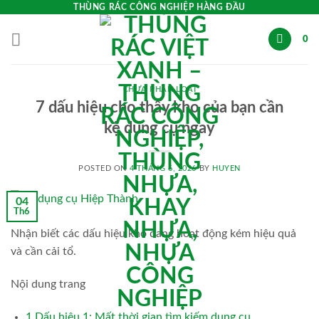
Skip
THÙNG RÁC CÔNG NGHIỆP HÀNG ĐẦU
to
0
content
CHƯA PHÂN LOẠI
7 dấu hiệu cho thấy kho của bạn cần
kệ dụng cụ ngay
POSTED ON
4 THÁNG 6, 2026
BY
HUYEN
04
Th6
Nhận biết các dấu hiệu kho đang hoạt động kém hiệu quả
và cần cải tổ.
Nội dung trang
1
Dấu hiệu 1: Mất thời gian tìm kiếm dụng cụ