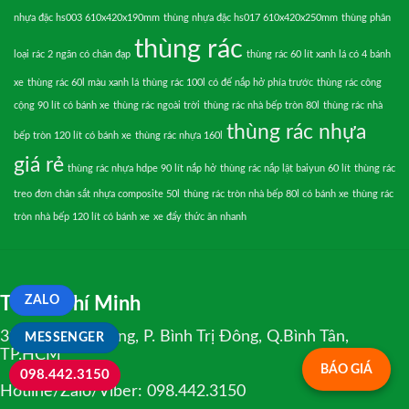
nhựa đặc hs003 610x420x190mm
thùng nhựa đặc hs017 610x420x250mm
thùng phân
thùng rác
loại rác 2 ngăn có chân đạp
thùng rác 60 lít xanh lá có 4 bánh
xe
thùng rác 60l màu xanh lá
thùng rác 100l có đế nắp hở phía trước
thùng rác công
cộng 90 lít có bánh xe
thùng rác ngoài trời
thùng rác nhà bếp tròn 80l
thùng rác nhà
thùng rác nhựa
bếp tròn 120 lít có bánh xe
thùng rác nhựa 160l
giá rẻ
thùng rác nhựa hdpe 90 lít nắp hở
thùng rác nắp lật baiyun 60 lít
thùng rác
treo đơn chân sắt nhựa composite 50l
thùng rác tròn nhà bếp 80l có bánh xe
thùng rác
tròn nhà bếp 120 lít có bánh xe
xe đẩy thức ăn nhanh
ZALO
TP.Hồ Chí Minh
334 Tân Hòa Đông, P. Bình Trị Đông, Q.Bình Tân,
MESSENGER
TP.HCM
BÁO GIÁ
098.442.3150
Hotline/Zalo/Viber: 098.442.3150