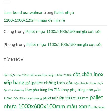
lazer bond usa walmar
trong
Pallet nhựa
1200x1000x120mm màu đen giá rẻ
Giang
trong
Pallet nhựa 1100x1100x150mm giá cực sốc
Phong
trong
Pallet nhựa 1100x1100x150mm giá cực sốc
TỪ KHÓA
cột chắn inox
bồn nhựa tròn 750 lít
bồn nhựa tròn dung tích lớn 250 lít
xếp hàng
giá pallet chống tràn dầu
hộp nhựa bít
khay nhựa
khay phụ tùng nhỏ
khay phụ tùng lớn 718
đặc có 4 chân trụ
pallet
pallet
pallet mặt liền 1200x1000mm
1100x1100x125mm xanh dương
nhựa 1000x600x100mm màu xanh
pallet nhựa