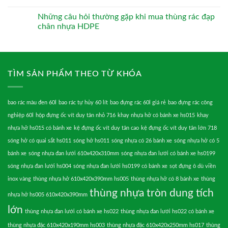
Những câu hỏi thường gặp khi mua thùng rác đạp
chân nhựa HDPE
TÌM SẢN PHẨM THEO TỪ KHÓA
bao rác màu đen 60l
bao rác tự hủy 60 lít
bao đựng rác 60l giá rẻ
bao đựng rác công
nghiệp 60l
hộp đựng ốc vít duy tân nhỏ 716
khay nhựa hở có bánh xe hs015
khay
nhựa hở hs015 có bánh xe
kệ đựng ốc vít duy tân cao
kệ đựng ốc vít duy tân lớn 718
sóng hở có quai sắt hs011
sóng hở hs011
sóng nhựa có 26 bánh xe
sóng nhựa hở có 5
bánh xe
sóng nhựa đan lưới 610x420x310mm
sóng nhựa đan lưới có bánh xe hs0199
sóng nhựa đan lưới hs004
sóng nhựa đan lưới hs0199 có bánh xe
sọt đựng ô dù viền
inox vàng
thùng nhựa hở 610x420x390mm hs005
thùng nhựa hở có 8 bánh xe
thùng
thùng nhựa tròn dung tích
nhựa hở hs005 610x420x390mm
lớn
thùng nhựa đan lưới có bánh xe hs022
thùng nhựa đan lưới hs022 có bánh xe
thùng nhựa đặc 610x420x190mm hs003
thùng nhựa đặc 610x420x250mm hs017
thùng