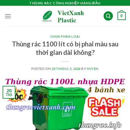
Skip
THÙNG RÁC CÔNG NGHIỆP HÀNG ĐẦU
to
0
content
CHƯA PHÂN LOẠI
Thùng rác 1100 lít có bị phai màu sau
thời gian dài không?
POSTED ON
20 THÁNG 5, 2026
BY
HUYEN
20
Th5