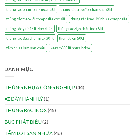
thùng rác phân loại 2 ngăn 50l
thùng rác treo đôi chân sắt 50 lít
thùng rác treo đôi composite cọc sắt
thùng rác treo đôi nhựa composite
thùng rác y tế 45 lít đạp chân
thùng rác đạp chân inox 5 lít
thùng rác đạp chân inox 30 lít
thùng tròn 500l
tấm nhựa làm sân khấu
xe rác 660 lít nhựa hdpe
DANH MỤC
THÙNG NHỰA CÔNG NGHIỆP
(44)
XE ĐẨY HÀNH LÝ
(1)
THÙNG RÁC INOX
(45)
BỤC PHÁT BIỂU
(2)
TẤM LÓT SÀN NHỰA
(46)