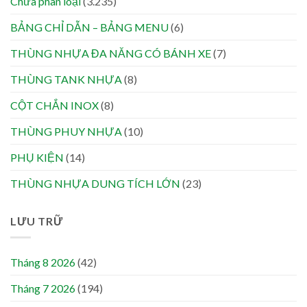
Chưa phân loại
(3.235)
BẢNG CHỈ DẪN – BẢNG MENU
(6)
THÙNG NHỰA ĐA NĂNG CÓ BÁNH XE
(7)
THÙNG TANK NHỰA
(8)
CỘT CHẮN INOX
(8)
THÙNG PHUY NHỰA
(10)
PHỤ KIỆN
(14)
THÙNG NHỰA DUNG TÍCH LỚN
(23)
LƯU TRỮ
Tháng 8 2026
(42)
Tháng 7 2026
(194)