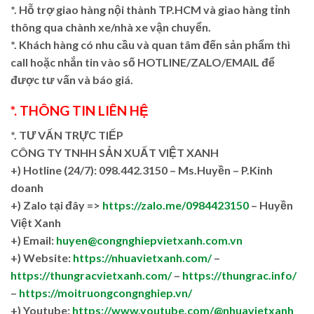
*. Hỗ trợ giao hàng nội thành TP.HCM và giao hàng tỉnh
thông qua chành xe/nhà xe vận chuyển.
*. Khách hàng có nhu cầu và quan tâm đến sản phẩm thì
call hoặc nhắn tin vào số HOTLINE/ZALO/EMAIL để
được tư vấn và báo giá.
*. THÔNG TIN LIÊN HỆ
*. TƯ VẤN TRỰC TIẾP
CÔNG TY TNHH SẢN XUẤT VIỆT XANH
+)
Hotline (24/7): 098.442.3150 – Ms.Huyền – P.Kinh
doanh
+)
Zalo tại đây =>
https://zalo.me/0984423150
– Huyền
Việt Xanh
+) Email:
huyen@congnghiepvietxanh.com.vn
+) Website:
https://nhuavietxanh.com/
–
https://thungracvietxanh.com/
–
https://thungrac.info/
–
https://moitruongcongnghiep.vn/
+) Youtube:
https://www.youtube.com/@nhuavietxanh