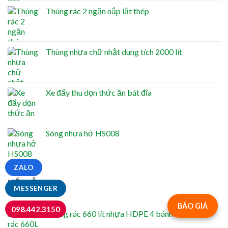
Thùng rác 2 ngăn nắp lật thép
Thùng nhựa chữ nhật dung tích 2000 lít
Xe đẩy thu dọn thức ăn bát đĩa
Sóng nhựa hở HS008
ZALO
NỔI BẬT
MESSENGER
BÁO GIÁ
098.442.3150
Thùng rác 660 lít nhựa HDPE 4 bánh xe TR660