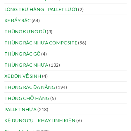
LỒNG TRỮ HÀNG – PALLET LƯỚI
(2)
XE ĐẨY RÁC
(64)
THÙNG ĐỰNG DÙ
(3)
THÙNG RÁC NHỰA COMPOSITE
(96)
THÙNG RÁC GỖ
(4)
THÙNG RÁC NHỰA
(132)
XE DỌN VỆ SINH
(4)
THÙNG RÁC ĐA NĂNG
(194)
THÙNG CHỞ HÀNG
(5)
PALLET NHỰA
(218)
KỆ DỤNG CỤ – KHAY LINH KIỆN
(6)