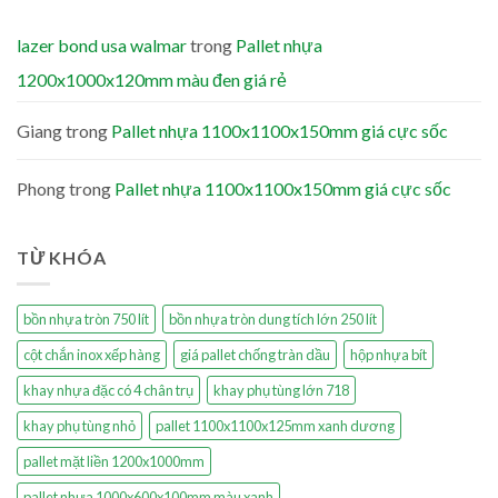
lazer bond usa walmar
trong
Pallet nhựa
1200x1000x120mm màu đen giá rẻ
Giang
trong
Pallet nhựa 1100x1100x150mm giá cực sốc
Phong
trong
Pallet nhựa 1100x1100x150mm giá cực sốc
TỪ KHÓA
bồn nhựa tròn 750 lít
bồn nhựa tròn dung tích lớn 250 lít
cột chắn inox xếp hàng
giá pallet chống tràn dầu
hộp nhựa bít
khay nhựa đặc có 4 chân trụ
khay phụ tùng lớn 718
khay phụ tùng nhỏ
pallet 1100x1100x125mm xanh dương
pallet mặt liền 1200x1000mm
pallet nhựa 1000x600x100mm màu xanh