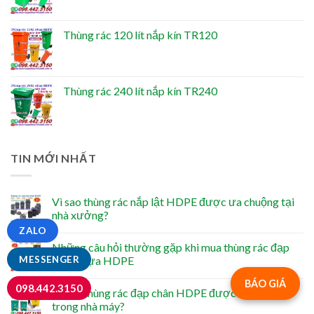
Thùng rác 120 lít nắp kín TR120
Thùng rác 240 lít nắp kín TR240
TIN MỚI NHẤT
Vì sao thùng rác nắp lật HDPE được ưa chuộng tại
nhà xưởng?
ZALO
Những câu hỏi thường gặp khi mua thùng rác đạp
chân nhựa HDPE
MESSENGER
BÁO GIÁ
098.442.3150
Vì sao thùng rác đạp chân HDPE được dùng nhiều
trong nhà máy?