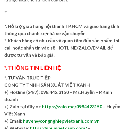
“`
*. Hỗ trợ giao hàng nội thành TP.HCM và giao hàng tỉnh
thông qua chành xe/nhà xe vận chuyển.
*. Khách hàng có nhu cầu và quan tâm đến sản phẩm thì
call hoặc nhắn tin vào số HOTLINE/ZALO/EMAIL để
được tư vấn và báo giá.
*. THÔNG TIN LIÊN HỆ
*. TƯ VẤN TRỰC TIẾP
CÔNG TY TNHH SẢN XUẤT VIỆT XANH
+)
Hotline (24/7): 098.442.3150 – Ms.Huyền – P.Kinh
doanh
+)
Zalo tại đây =>
https://zalo.me/0984423150
– Huyền
Việt Xanh
+) Email:
huyen@congnghiepvietxanh.com.vn
+) Website:
https://nhuavietxanh.com/
–