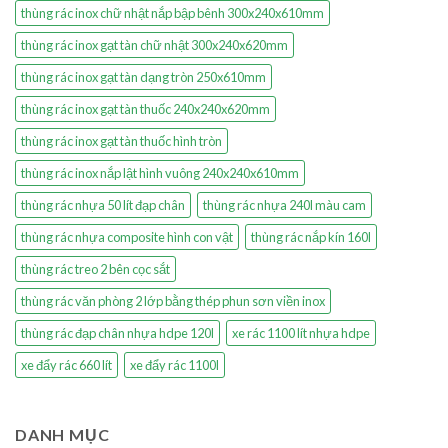
thùng rác inox chữ nhật nắp bập bênh 300x240x610mm
thùng rác inox gạt tàn chữ nhật 300x240x620mm
thùng rác inox gạt tàn dạng tròn 250x610mm
thùng rác inox gạt tàn thuốc 240x240x620mm
thùng rác inox gạt tàn thuốc hình tròn
thùng rác inox nắp lật hình vuông 240x240x610mm
thùng rác nhựa 50 lít đạp chân
thùng rác nhựa 240l màu cam
thùng rác nhựa composite hình con vật
thùng rác nắp kín 160l
thùng rác treo 2 bên cọc sắt
thùng rác văn phòng 2 lớp bằng thép phun sơn viền inox
thùng rác đạp chân nhựa hdpe 120l
xe rác 1100 lít nhựa hdpe
xe đẩy rác 660 lít
xe đẩy rác 1100l
DANH MỤC