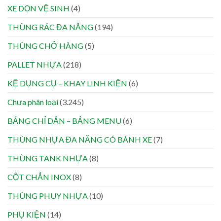
XE DỌN VỆ SINH
(4)
THÙNG RÁC ĐA NĂNG
(194)
THÙNG CHỞ HÀNG
(5)
PALLET NHỰA
(218)
KỆ DỤNG CỤ – KHAY LINH KIỆN
(6)
Chưa phân loại
(3.245)
BẢNG CHỈ DẪN – BẢNG MENU
(6)
THÙNG NHỰA ĐA NĂNG CÓ BÁNH XE
(7)
THÙNG TANK NHỰA
(8)
CỘT CHẮN INOX
(8)
THÙNG PHUY NHỰA
(10)
PHỤ KIỆN
(14)