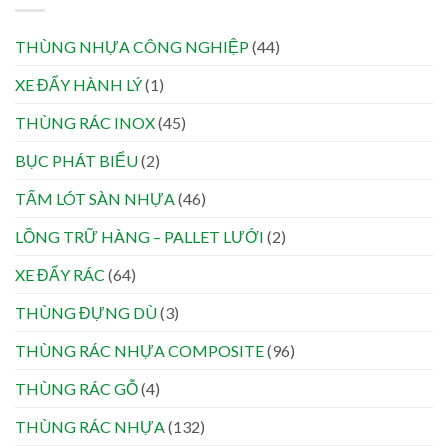
THÙNG NHỰA CÔNG NGHIỆP
(44)
XE ĐẨY HÀNH LÝ
(1)
THÙNG RÁC INOX
(45)
BỤC PHÁT BIỂU
(2)
TẤM LÓT SÀN NHỰA
(46)
LỒNG TRỮ HÀNG – PALLET LƯỚI
(2)
XE ĐẨY RÁC
(64)
THÙNG ĐỰNG DÙ
(3)
THÙNG RÁC NHỰA COMPOSITE
(96)
THÙNG RÁC GỖ
(4)
THÙNG RÁC NHỰA
(132)