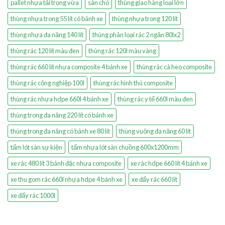
pallet nhựa tải trọng vừa
sàn chó
thùng giao hàng loại lớn
thùng nhựa trong 55 lít có bánh xe
thùng nhựa trong 120 lít
thùng nhựa đa năng 140 lít
thùng phân loại rác 2 ngăn 80lx2
thùng rác 120 lít màu đen
thùng rác 120l màu vàng
thùng rác 660 lít nhựa composite 4 bánh xe
thùng rác cà heo composite
thùng rác công nghiệp 100l
thùng rác hình thú composite
thùng rác nhựa hdpe 660l 4 bánh xe
thùng rác y tế 660l màu đen
thùng trong đa năng 220 lít có bánh xe
thùng trong đa năng có bánh xe 80 lít
thùng vuông đa năng 60 lít
tấm lót sàn sự kiện
tấm nhựa lót sàn chuồng 600x1200mm
xe rác 480 lít 3 bánh đặc nhựa composite
xe rác hdpe 660 lít 4 bánh xe
xe thu gom rác 660l nhựa hdpe 4 bánh xe
xe đẩy rác 660 lít
xe đẩy rác 1000l