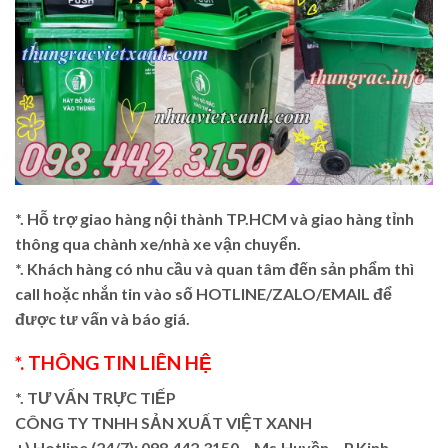
*. Hỗ trợ giao hàng nội thành TP.HCM và giao hàng tỉnh
thông qua chành xe/nhà xe vận chuyển.
*. Khách hàng có nhu cầu và quan tâm đến sản phẩm thì
call hoặc nhắn tin vào số HOTLINE/ZALO/EMAIL để
được tư vấn và báo giá.
*. THÔNG TIN LIÊN HỆ
*. TƯ VẤN TRỰC TIẾP
CÔNG TY TNHH SẢN XUẤT VIỆT XANH
+)
Hotline (24/7): 098.442.3150 – Ms.Huyền – P.Kinh