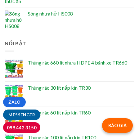
Sóng nhựa hở HS008
NỔI BẬT
Thùng rác 660 lít nhựa HDPE 4 bánh xe TR660
Thùng rác 30 lít nắp kín TR30
ZALO
Thùng rác 60 lít nắp kín TR60
MESSENGER
BÁO GIÁ
098.442.3150
Thùng rác 100 lít nắp kín TR100