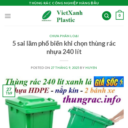
Skip
THÙNG RÁC CÔNG NGHIỆP HÀNG ĐẦU
to
0
content
CHƯA PHÂN LOẠI
5 sai lầm phổ biến khi chọn thùng rác
nhựa 240 lít
POSTED ON
27 THÁNG 9, 2025
BY
HUYEN
27
Th9