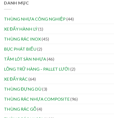
DANH MỤC
THÙNG NHỰA CÔNG NGHIỆP
(44)
XE ĐẨY HÀNH LÝ
(1)
THÙNG RÁC INOX
(45)
BỤC PHÁT BIỂU
(2)
TẤM LÓT SÀN NHỰA
(46)
LỒNG TRỮ HÀNG – PALLET LƯỚI
(2)
XE ĐẨY RÁC
(64)
THÙNG ĐỰNG DÙ
(3)
THÙNG RÁC NHỰA COMPOSITE
(96)
THÙNG RÁC GỖ
(4)