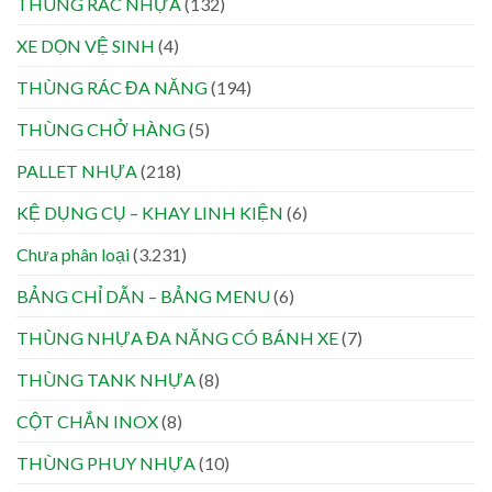
THÙNG RÁC NHỰA
(132)
XE DỌN VỆ SINH
(4)
THÙNG RÁC ĐA NĂNG
(194)
THÙNG CHỞ HÀNG
(5)
PALLET NHỰA
(218)
KỆ DỤNG CỤ – KHAY LINH KIỆN
(6)
Chưa phân loại
(3.231)
BẢNG CHỈ DẪN – BẢNG MENU
(6)
THÙNG NHỰA ĐA NĂNG CÓ BÁNH XE
(7)
THÙNG TANK NHỰA
(8)
CỘT CHẮN INOX
(8)
THÙNG PHUY NHỰA
(10)