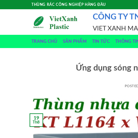
Skip
THÙNG RÁC CÔNG NGHIỆP HÀNG ĐẦU
to
CÔNG TY T
content
VIET XANH M
TRANG CHỦ
SẢN PHẨM
TIN TỨC
THÔNG TI
Ứng dụng sóng n
POSTE
19
Th8