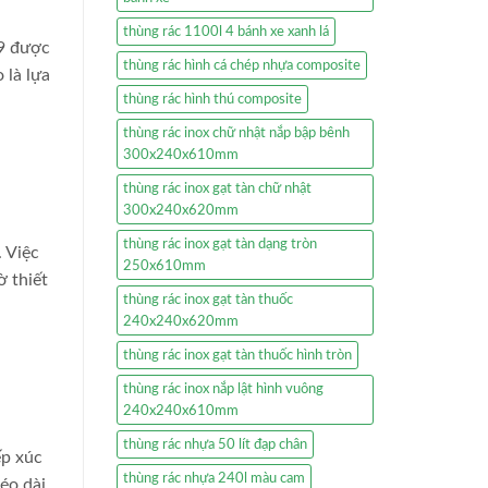
thùng rác 1100l 4 bánh xe xanh lá
39 được
thùng rác hình cá chép nhựa composite
 là lựa
thùng rác hình thú composite
thùng rác inox chữ nhật nắp bập bênh
300x240x610mm
thùng rác inox gạt tàn chữ nhật
300x240x620mm
thùng rác inox gạt tàn dạng tròn
 Việc
250x610mm
ờ thiết
thùng rác inox gạt tàn thuốc
240x240x620mm
thùng rác inox gạt tàn thuốc hình tròn
thùng rác inox nắp lật hình vuông
240x240x610mm
thùng rác nhựa 50 lít đạp chân
ếp xúc
thùng rác nhựa 240l màu cam
kéo dài