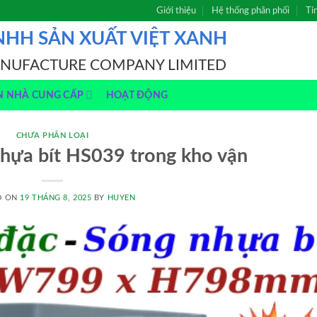
Giới thiệu
Hệ thống phân phối
Ti
NHH SẢN XUẤT VIỆT XANH
ANUFACTURE COMPANY LIMITED
N NHÀ CUNG CẤP
HOẠT ĐỘNG
CHƯA PHÂN LOẠI
hựa bít HS039 trong kho vận
D ON
19 THÁNG 8, 2025
BY
HUYEN