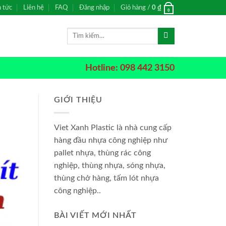
n tức
Liên hệ
FAQ
Đăng nhập
Giỏ hàng /
0
₫
0
Tìm
kiếm:
Hotline: 098 442 3150
GIỚI THIỆU
Viet Xanh Plastic là nhà cung cấp
hàng đầu nhựa công nghiệp như
pallet nhựa, thùng rác công
nghiệp, thùng nhựa, sóng nhựa,
thùng chở hàng, tấm lót nhựa
công nghiệp..
BÀI VIẾT MỚI NHẤT