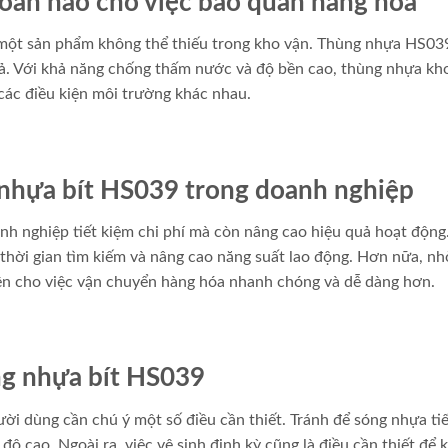
oàn hảo cho việc bảo quản hàng hóa
 một sản phẩm không thể thiếu trong kho vận. Thùng nhựa HS0
uả. Với khả năng chống thấm nước và độ bền cao, thùng nhựa kho
các điều kiện môi trường khác nhau.
g nhựa bít HS039 trong doanh nghiệp
h nghiệp tiết kiệm chi phí mà còn nâng cao hiệu quả hoạt động.
thời gian tìm kiếm và nâng cao năng suất lao động. Hơn nữa, nh
ện cho việc vận chuyển hàng hóa nhanh chóng và dễ dàng hơn.
ng nhựa bít HS039
i dùng cần chú ý một số điều cần thiết. Tránh để sóng nhựa ti
ộ cao. Ngoài ra, việc vệ sinh định kỳ cũng là điều cần thiết để 