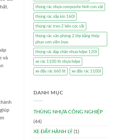
hất.
thùng rác nhựa composite hình con vật
thùng rác nắp kín 160l
thùng rác treo 2 bên cọc sắt
thùng rác văn phòng 2 lớp bằng thép
phun sơn viền inox
háp
thùng rác đạp chân nhựa hdpe 120l
e và
xe rác 1100 lít nhựa hdpe
ản
xe đẩy rác 660 lít
xe đẩy rác 1100l
DANH MỤC
 thành
 giúp
THÙNG NHỰA CÔNG NGHIỆP
ệm
(44)
XE ĐẨY HÀNH LÝ
(1)