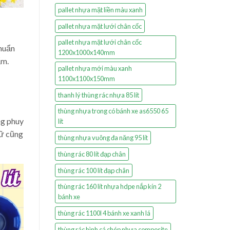
pallet nhựa mặt liền màu xanh
pallet nhựa mặt lưới chân cốc
pallet nhựa mặt lưới chân cốc
chuẩn
1200x1000x140mm
ẩm.
pallet nhựa mới màu xanh
1100x1100x150mm
thanh lý thùng rác nhựa 85 lít
thùng nhựa trong có bánh xe as6550 65
ng phuy
lít
rữ cũng
thùng nhựa vuông đa năng 95 lít
thùng rác 80 lít đạp chân
thùng rác 100 lít đạp chân
thùng rác 160 lít nhựa hdpe nắp kín 2
bánh xe
thùng rác 1100l 4 bánh xe xanh lá
thùng rác hình cá chép nhựa composite