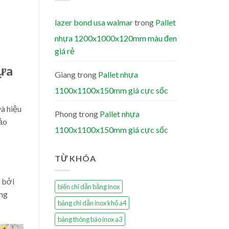
lazer bond usa walmar
trong
Pallet
nhựa 1200x1000x120mm màu đen
giá rẻ
ựa
Giang
trong
Pallet nhựa
1100x1100x150mm giá cực sốc
à hiệu
Phong
trong
Pallet nhựa
bảo
1100x1100x150mm giá cực sốc
TỪ KHÓA
 bởi
biển chỉ dẫn bằng inox
ùng
bảng chỉ dẫn inox khổ a4
bảng thông báo inox a3