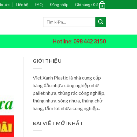
in tức
Liên hệ
FAQ
Đăng nhập
Giỏ hàng /
0
₫
0
Tìm
kiếm:
Hotline: 098 442 3150
GIỚI THIỆU
Viet Xanh Plastic là nhà cung cấp
hàng đầu nhựa công nghiệp như
pallet nhựa, thùng rác công nghiệp,
thùng nhựa, sóng nhựa, thùng chở
hàng, tấm lót nhựa công nghiệp..
BÀI VIẾT MỚI NHẤT