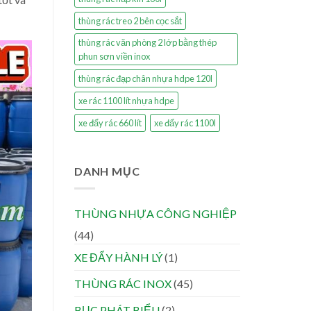
thùng rác treo 2 bên cọc sắt
thùng rác văn phòng 2 lớp bằng thép
phun sơn viền inox
thùng rác đạp chân nhựa hdpe 120l
xe rác 1100 lít nhựa hdpe
xe đẩy rác 660 lít
xe đẩy rác 1100l
DANH MỤC
THÙNG NHỰA CÔNG NGHIỆP
(44)
XE ĐẨY HÀNH LÝ
(1)
THÙNG RÁC INOX
(45)
BỤC PHÁT BIỂU
(2)