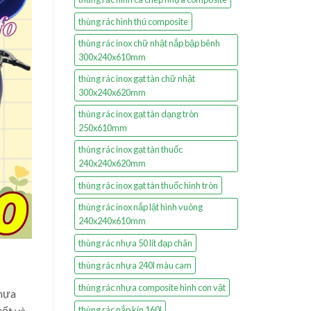
thùng rác hình thú composite
thùng rác inox chữ nhật nắp bập bênh
300x240x610mm
thùng rác inox gạt tàn chữ nhật
300x240x620mm
thùng rác inox gạt tàn dạng tròn
250x610mm
thùng rác inox gạt tàn thuốc
240x240x620mm
thùng rác inox gạt tàn thuốc hình tròn
thùng rác inox nắp lật hình vuông
240x240x610mm
thùng rác nhựa 50 lít đạp chân
thùng rác nhựa 240l màu cam
thùng rác nhựa composite hình con vật
nhựa
tốt và
thùng rác nắp kín 160l