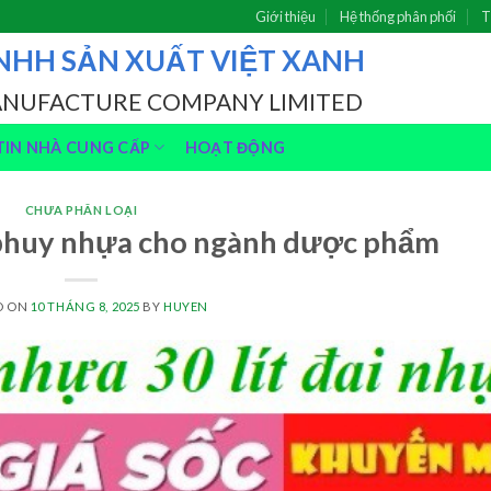
Giới thiệu
Hệ thống phân phối
T
NHH SẢN XUẤT VIỆT XANH
ANUFACTURE COMPANY LIMITED
IN NHÀ CUNG CẤP
HOẠT ĐỘNG
CHƯA PHÂN LOẠI
phuy nhựa cho ngành dược phẩm
D ON
10 THÁNG 8, 2025
BY
HUYEN