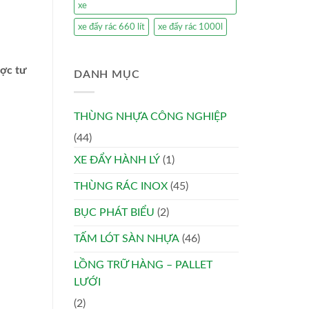
xe
xe đẩy rác 660 lít
xe đẩy rác 1000l
ược tư
DANH MỤC
THÙNG NHỰA CÔNG NGHIỆP
(44)
XE ĐẨY HÀNH LÝ
(1)
THÙNG RÁC INOX
(45)
BỤC PHÁT BIỂU
(2)
TẤM LÓT SÀN NHỰA
(46)
LỒNG TRỮ HÀNG – PALLET
LƯỚI
(2)