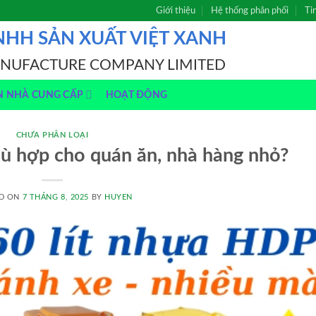
Giới thiệu
Hệ thống phân phối
Ti
NHH SẢN XUẤT VIỆT XANH
ANUFACTURE COMPANY LIMITED
N NHÀ CUNG CẤP
HOẠT ĐỘNG
CHƯA PHÂN LOẠI
hù hợp cho quán ăn, nhà hàng nhỏ?
D ON
7 THÁNG 8, 2025
BY
HUYEN