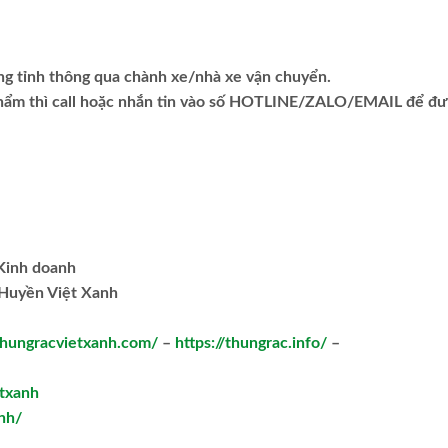
ng tỉnh thông qua chành xe/nhà xe vận chuyển.
phẩm thì call hoặc nhắn tin vào số HOTLINE/ZALO/EMAIL để đ
.Kinh doanh
Huyền Việt Xanh
/thungracvietxanh.com/
–
https://thungrac.info/
–
txanh
nh/