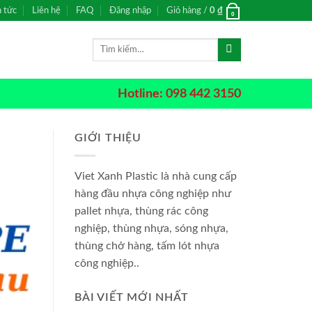
n tức
Liên hệ
FAQ
Đăng nhập
Giỏ hàng /
0
₫
0
Tìm
kiếm:
Hotline: 098 442 3150
GIỚI THIỆU
Viet Xanh Plastic là nhà cung cấp
hàng đầu nhựa công nghiệp như
pallet nhựa, thùng rác công
nghiệp, thùng nhựa, sóng nhựa,
thùng chở hàng, tấm lót nhựa
công nghiệp..
BÀI VIẾT MỚI NHẤT