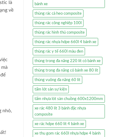
tic là
bánh xe
dạng về
thùng rác cà heo composite
thùng rác công nghiệp 100l
thùng rác hình thú composite
thùng rác nhựa hdpe 660l 4 bánh xe
thùng rác y tế 660l màu đen
việc
thùng trong đa năng 220 lít có bánh xe
g mà
thùng trong đa năng có bánh xe 80 lít
 để
thùng vuông đa năng 60 lít
tấm lót sàn sự kiện
tấm nhựa lót sàn chuồng 600x1200mm
xe rác 480 lít 3 bánh đặc nhựa
g nhỏ,
composite
xe rác hdpe 660 lít 4 bánh xe
ất!
xe thu gom rác 660l nhựa hdpe 4 bánh