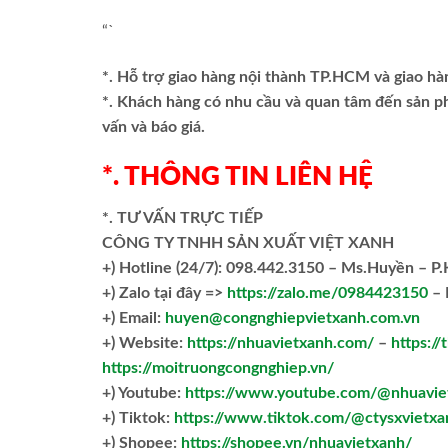
“`
*. Hỗ trợ giao hàng nội thành TP.HCM và giao hà
*. Khách hàng có nhu cầu và quan tâm đến sản 
vấn và báo giá.
*. THÔNG TIN LIÊN HỆ
*. TƯ VẤN TRỰC TIẾP
CÔNG TY TNHH SẢN XUẤT VIỆT XANH
+)
Hotline (24/7): 098.442.3150 – Ms.Huyền – P
+)
Zalo tại đây =>
https://zalo.me/0984423150
– 
+) Email:
huyen@congnghiepvietxanh.com.vn
+) Website:
https://nhuavietxanh.com/
–
https:/
https://moitruongcongnghiep.vn/
+) Youtube:
https://www.youtube.com/@nhuavie
+) Tiktok:
https://www.tiktok.com/@ctysxvietxa
+) Shopee:
https://shopee.vn/nhuavietxanh/