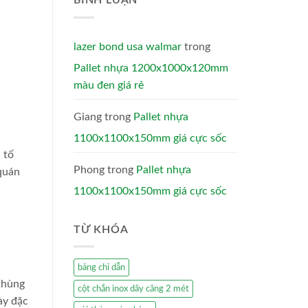
BÌNH LUẬN
lazer bond usa walmar
trong
Pallet nhựa 1200x1000x120mm
màu đen giá rẻ
Giang
trong
Pallet nhựa
1100x1100x150mm giá cực sốc
 tố
Phong
trong
Pallet nhựa
 quán
1100x1100x150mm giá cực sốc
TỪ KHÓA
bảng chỉ dẫn
 thùng
cột chắn inox dây căng 2 mét
ày đặc