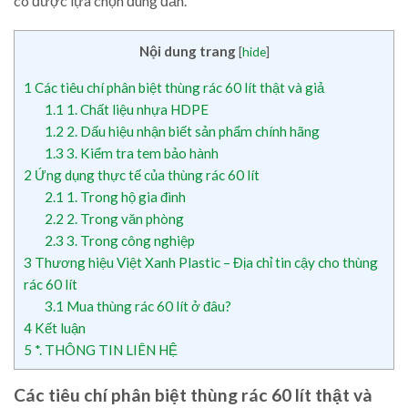
có được lựa chọn đúng đắn.
Nội dung trang
[
hide
]
1
Các tiêu chí phân biệt thùng rác 60 lít thật và giả
1.1
1. Chất liệu nhựa HDPE
1.2
2. Dấu hiệu nhận biết sản phẩm chính hãng
1.3
3. Kiểm tra tem bảo hành
2
Ứng dụng thực tế của thùng rác 60 lít
2.1
1. Trong hộ gia đình
2.2
2. Trong văn phòng
2.3
3. Trong công nghiệp
3
Thương hiệu Việt Xanh Plastic – Địa chỉ tin cậy cho thùng
rác 60 lít
3.1
Mua thùng rác 60 lít ở đâu?
4
Kết luận
5
*. THÔNG TIN LIÊN HỆ
Các tiêu chí phân biệt thùng rác 60 lít thật và