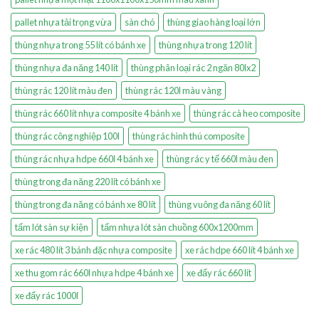
pallet nhựa tải trọng vừa
sàn chó
thùng giao hàng loại lớn
thùng nhựa trong 55 lít có bánh xe
thùng nhựa trong 120 lít
thùng nhựa đa năng 140 lít
thùng phân loại rác 2 ngăn 80lx2
thùng rác 120 lít màu đen
thùng rác 120l màu vàng
thùng rác 660 lít nhựa composite 4 bánh xe
thùng rác cà heo composite
thùng rác công nghiệp 100l
thùng rác hình thú composite
thùng rác nhựa hdpe 660l 4 bánh xe
thùng rác y tế 660l màu đen
thùng trong đa năng 220 lít có bánh xe
thùng trong đa năng có bánh xe 80 lít
thùng vuông đa năng 60 lít
tấm lót sàn sự kiện
tấm nhựa lót sàn chuồng 600x1200mm
xe rác 480 lít 3 bánh đặc nhựa composite
xe rác hdpe 660 lít 4 bánh xe
xe thu gom rác 660l nhựa hdpe 4 bánh xe
xe đẩy rác 660 lít
xe đẩy rác 1000l