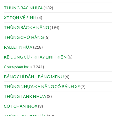
THÙNG RÁC NHỰA
(132)
XE DỌN VỆ SINH
(4)
THÙNG RÁC ĐA NĂNG
(194)
THÙNG CHỞ HÀNG
(5)
PALLET NHỰA
(218)
KỆ DỤNG CỤ – KHAY LINH KIỆN
(6)
Chưa phân loại
(3.241)
BẢNG CHỈ DẪN – BẢNG MENU
(6)
THÙNG NHỰA ĐA NĂNG CÓ BÁNH XE
(7)
THÙNG TANK NHỰA
(8)
CỘT CHẮN INOX
(8)
THÙNG PHUY NHỰA
(10)