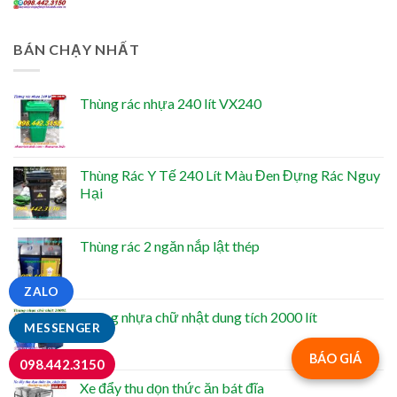
BÁN CHẠY NHẤT
Thùng rác nhựa 240 lít VX240
Thùng Rác Y Tế 240 Lít Màu Đen Đựng Rác Nguy
Hại
Thùng rác 2 ngăn nắp lật thép
ZALO
Thùng nhựa chữ nhật dung tích 2000 lít
MESSENGER
BÁO GIÁ
098.442.3150
Xe đẩy thu dọn thức ăn bát đĩa