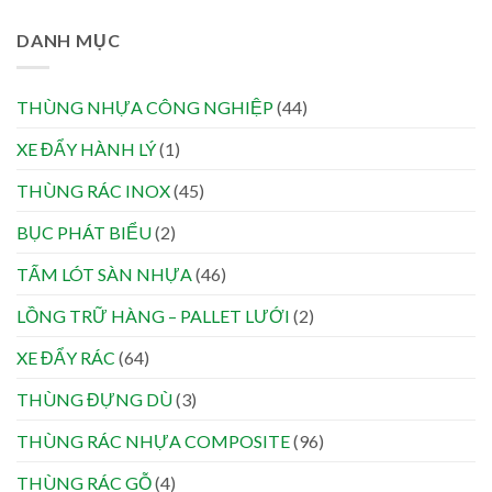
DANH MỤC
THÙNG NHỰA CÔNG NGHIỆP
(44)
XE ĐẨY HÀNH LÝ
(1)
THÙNG RÁC INOX
(45)
BỤC PHÁT BIỂU
(2)
TẤM LÓT SÀN NHỰA
(46)
LỒNG TRỮ HÀNG – PALLET LƯỚI
(2)
XE ĐẨY RÁC
(64)
THÙNG ĐỰNG DÙ
(3)
THÙNG RÁC NHỰA COMPOSITE
(96)
THÙNG RÁC GỖ
(4)