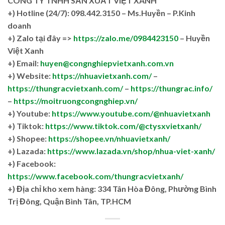
CÔNG TY TNHH SẢN XUẤT VIỆT XANH
+)
Hotline (24/7): 098.442.3150 – Ms.Huyền – P.Kinh
doanh
+)
Zalo tại đây =>
https://zalo.me/0984423150
– Huyền
Việt Xanh
+) Email:
huyen@congnghiepvietxanh.com.vn
+) Website:
https://nhuavietxanh.com/
–
https://thungracvietxanh.com/
–
https://thungrac.info/
–
https://moitruongcongnghiep.vn/
+) Youtube:
https://www.youtube.com/@nhuavietxanh
+) Tiktok:
https://www.tiktok.com/@ctysxvietxanh/
+) Shopee:
https://shopee.vn/nhuavietxanh/
+) Lazada:
https://www.lazada.vn/shop/nhua-viet-xanh/
+) Facebook:
https://www.facebook.com/thungracvietxanh/
+)
Địa chỉ kho xem hàng: 334 Tân Hòa Đông, Phường Bình
Trị Đông, Quận Bình Tân, TP.HCM